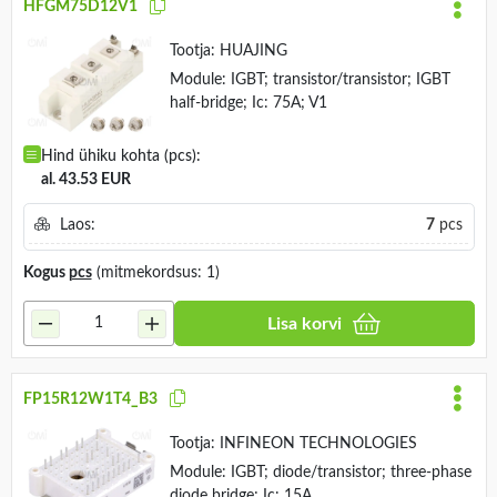
HFGM75D12V1
Tootja:
HUAJING
Module: IGBT; transistor/transistor; IGBT
half-bridge; Ic: 75A; V1
Hind ühiku kohta (pcs):
al. 43.53 EUR
Laos:
7
pcs
Kogus
pcs
(mitmekordsus: 1)
Lisa korvi
FP15R12W1T4_B3
Tootja:
INFINEON TECHNOLOGIES
Module: IGBT; diode/transistor; three-phase
diode bridge; Ic: 15A