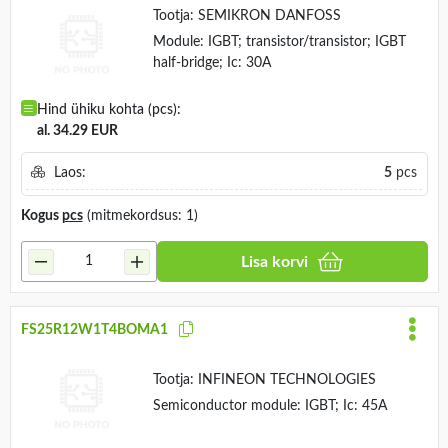
Tootja:
SEMIKRON DANFOSS
Module: IGBT; transistor/transistor; IGBT
half-bridge; Ic: 30A
Hind ühiku kohta (pcs):
al. 34.29 EUR
Laos:
5
pcs
Kogus
pcs
(mitmekordsus: 1)
Lisa korvi
FS25R12W1T4BOMA1
Tootja:
INFINEON TECHNOLOGIES
Semiconductor module: IGBT; Ic: 45A