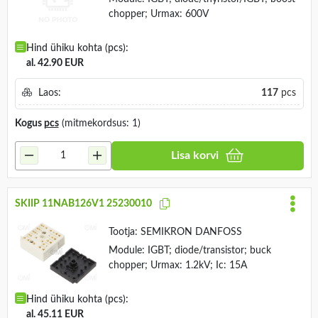
chopper; Urmax: 600V
Hind ühiku kohta (pcs):
al. 42.90 EUR
Laos:
117
pcs
Kogus
pcs
(mitmekordsus: 1)
Lisa korvi
SKIIP 11NAB126V1 25230010
Tootja:
SEMIKRON DANFOSS
Module: IGBT; diode/transistor; buck
chopper; Urmax: 1.2kV; Ic: 15A
Hind ühiku kohta (pcs):
al. 45.11 EUR