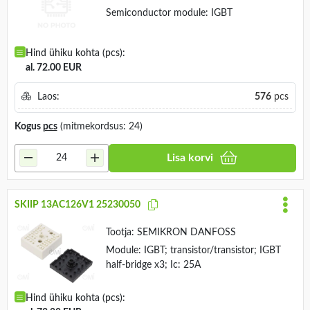
Semiconductor module: IGBT
Hind ühiku kohta (pcs):
al. 72.00 EUR
Laos:
576
pcs
Kogus
pcs
(mitmekordsus: 24)
Lisa korvi
SKIIP 13AC126V1 25230050
Tootja:
SEMIKRON DANFOSS
Module: IGBT; transistor/transistor; IGBT
half-bridge x3; Ic: 25A
Hind ühiku kohta (pcs):