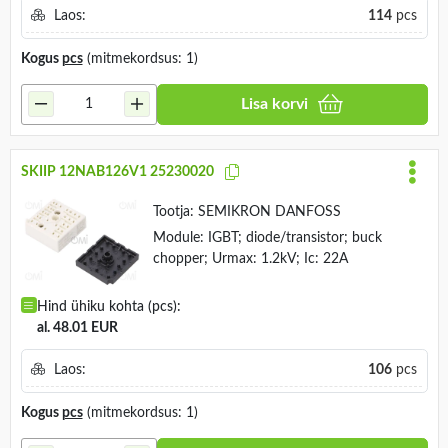
Laos:
114
pcs
Kogus
pcs
(mitmekordsus: 1)
Lisa korvi
SKIIP 12NAB126V1 25230020
Tootja:
SEMIKRON DANFOSS
Module: IGBT; diode/transistor; buck
chopper; Urmax: 1.2kV; Ic: 22A
Hind ühiku kohta (pcs):
al. 48.01 EUR
Laos:
106
pcs
Kogus
pcs
(mitmekordsus: 1)