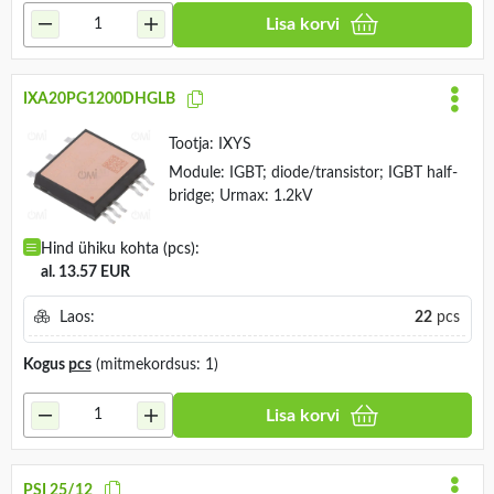
Lisa korvi
IXA20PG1200DHGLB
Tootja:
IXYS
Module: IGBT; diode/transistor; IGBT half-
bridge; Urmax: 1.2kV
Hind ühiku kohta (pcs):
al. 13.57 EUR
Laos:
22
pcs
Kogus
pcs
(mitmekordsus: 1)
Lisa korvi
PSI 25/12