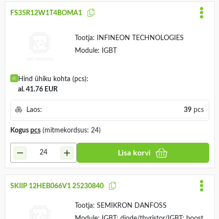
FS35R12W1T4BOMA1
Tootja:
INFINEON TECHNOLOGIES
Module: IGBT
Hind ühiku kohta (pcs):
al. 41.76 EUR
Laos:
39
pcs
Kogus
pcs
(mitmekordsus: 24)
Lisa korvi
SKIIP 12HEB066V1 25230840
Tootja:
SEMIKRON DANFOSS
Module: IGBT; diode/thyristor/IGBT; boost