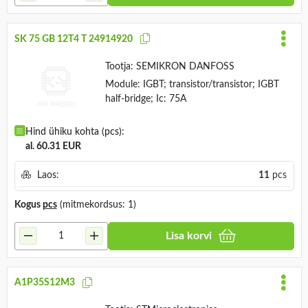
SK 75 GB 12T4 T 24914920
Tootja:
SEMIKRON DANFOSS
Module: IGBT; transistor/transistor; IGBT
half-bridge; Ic: 75A
Hind ühiku kohta (pcs):
al. 60.31 EUR
Laos:
11
pcs
Kogus
pcs
(mitmekordsus: 1)
Lisa korvi
A1P35S12M3