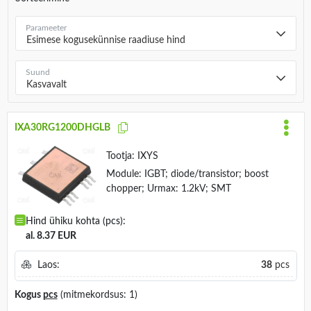
Parameeter
Esimese kogusekünnise raadiuse hind
Suund
Kasvavalt
IXA30RG1200DHGLB
Tootja:
IXYS
Module: IGBT; diode/transistor; boost
chopper; Urmax: 1.2kV; SMT
Hind ühiku kohta (pcs):
al. 8.37 EUR
Laos:
38
pcs
Kogus
pcs
(mitmekordsus: 1)