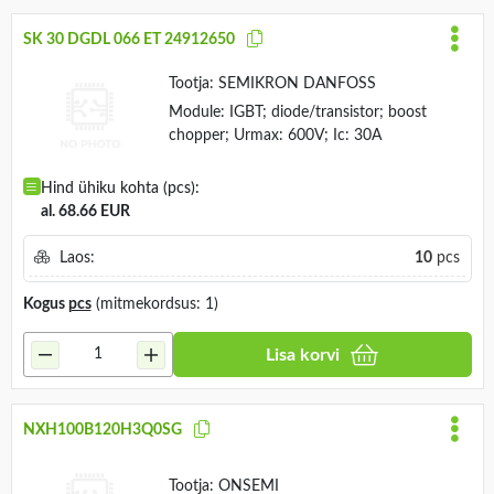
SK 30 DGDL 066 ET 24912650
Tootja:
SEMIKRON DANFOSS
Module: IGBT; diode/transistor; boost
chopper; Urmax: 600V; Ic: 30A
Hind ühiku kohta (pcs):
al. 68.66 EUR
Laos:
10
pcs
Kogus
pcs
(mitmekordsus: 1)
Lisa korvi
NXH100B120H3Q0SG
Tootja:
ONSEMI