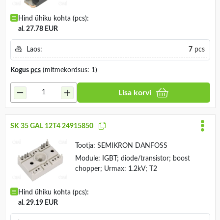
Hind ühiku kohta (pcs):
al. 27.78 EUR
Laos:
7
pcs
Kogus
pcs
(mitmekordsus: 1)
Lisa korvi
SK 35 GAL 12T4 24915850
Tootja:
SEMIKRON DANFOSS
Module: IGBT; diode/transistor; boost
chopper; Urmax: 1.2kV; T2
Hind ühiku kohta (pcs):
al. 29.19 EUR