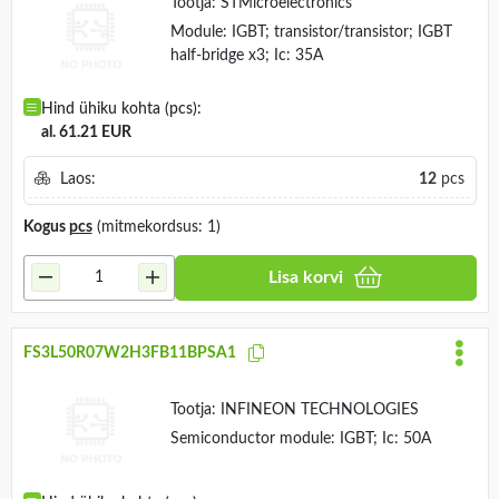
Tootja:
STMicroelectronics
Module: IGBT; transistor/transistor; IGBT
half-bridge x3; Ic: 35A
Hind ühiku kohta (pcs):
al. 61.21 EUR
Laos:
12
pcs
Kogus
pcs
(mitmekordsus: 1)
Lisa korvi
FS3L50R07W2H3FB11BPSA1
Tootja:
INFINEON TECHNOLOGIES
Semiconductor module: IGBT; Ic: 50A