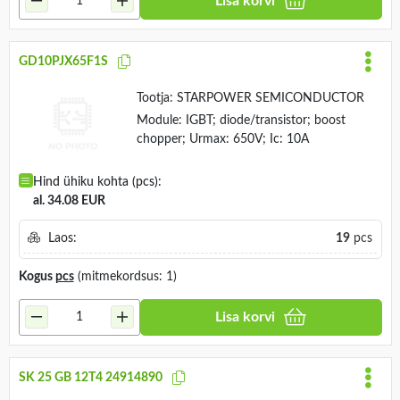
Lisa korvi
GD10PJX65F1S
Tootja:
STARPOWER SEMICONDUCTOR
Module: IGBT; diode/transistor; boost
chopper; Urmax: 650V; Ic: 10A
Hind ühiku kohta (pcs):
al. 34.08 EUR
Laos:
19
pcs
Kogus
pcs
(mitmekordsus: 1)
Lisa korvi
SK 25 GB 12T4 24914890