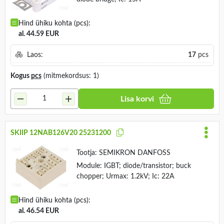
Hind ühiku kohta (pcs):
al. 44.59 EUR
Laos:
17
pcs
Kogus
pcs
(mitmekordsus: 1)
Lisa korvi
SKIIP 12NAB126V20 25231200
Tootja:
SEMIKRON DANFOSS
Module: IGBT; diode/transistor; buck
chopper; Urmax: 1.2kV; Ic: 22A
Hind ühiku kohta (pcs):
al. 46.54 EUR