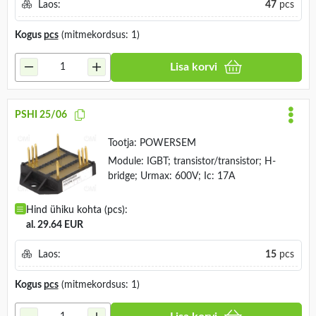
Laos:
47
pcs
Kogus
pcs
(mitmekordsus: 1)
Lisa korvi
PSHI 25/06
Tootja:
POWERSEM
Module: IGBT; transistor/transistor; H-
bridge; Urmax: 600V; Ic: 17A
Hind ühiku kohta (pcs):
al. 29.64 EUR
Laos:
15
pcs
Kogus
pcs
(mitmekordsus: 1)