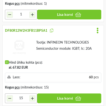
Kogus
pcs
(mitmekordsus: 1)
Lisa korvi
DF80R12W2H3FB11BPSA1
Tootja:
INFINEON TECHNOLOGIES
Semiconductor module: IGBT; Ic: 20A
Hind ühiku kohta (pcs):
al. 67.82 EUR
Laos:
60
pcs
Kogus
pcs
(mitmekordsus: 15)
Lisa korvi