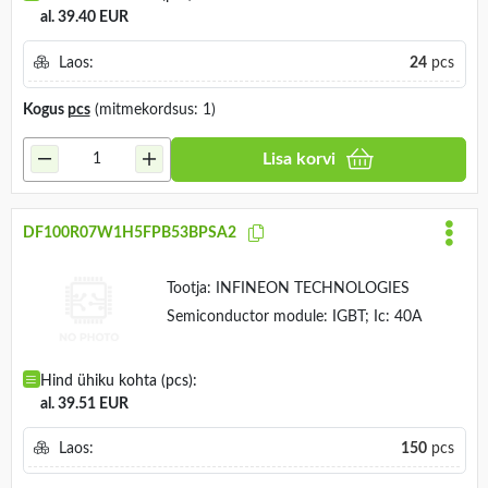
al. 39.40 EUR
Laos:
24
pcs
Kogus
pcs
(mitmekordsus: 1)
Lisa korvi
DF100R07W1H5FPB53BPSA2
Tootja:
INFINEON TECHNOLOGIES
Semiconductor module: IGBT; Ic: 40A
Hind ühiku kohta (pcs):
al. 39.51 EUR
Laos:
150
pcs