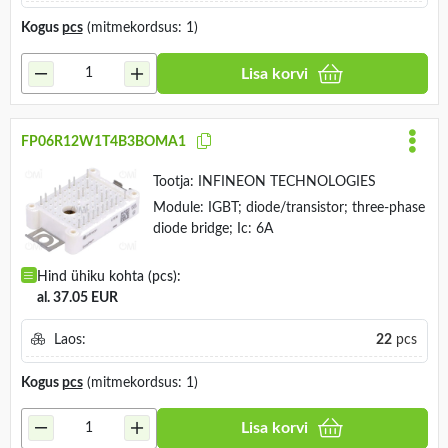
Kogus
pcs
(mitmekordsus: 1)
Lisa korvi
FP06R12W1T4B3BOMA1
Tootja:
INFINEON TECHNOLOGIES
Module: IGBT; diode/transistor; three-phase
diode bridge; Ic: 6A
Hind ühiku kohta (pcs):
al. 37.05 EUR
Laos:
22
pcs
Kogus
pcs
(mitmekordsus: 1)
Lisa korvi