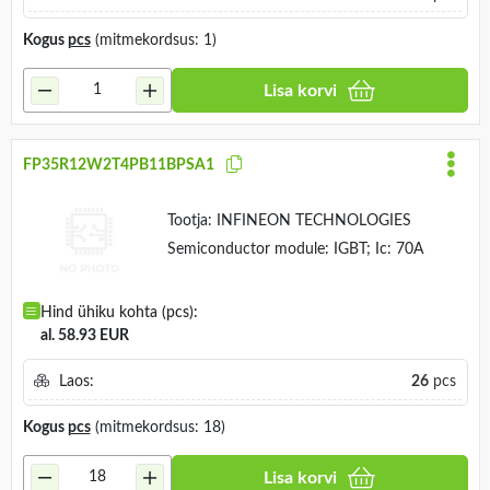
Kogus
pcs
(mitmekordsus: 1)
Lisa korvi
FP35R12W2T4PB11BPSA1
Tootja:
INFINEON TECHNOLOGIES
Semiconductor module: IGBT; Ic: 70A
Hind ühiku kohta (pcs):
al. 58.93 EUR
Laos:
26
pcs
Kogus
pcs
(mitmekordsus: 18)
Lisa korvi