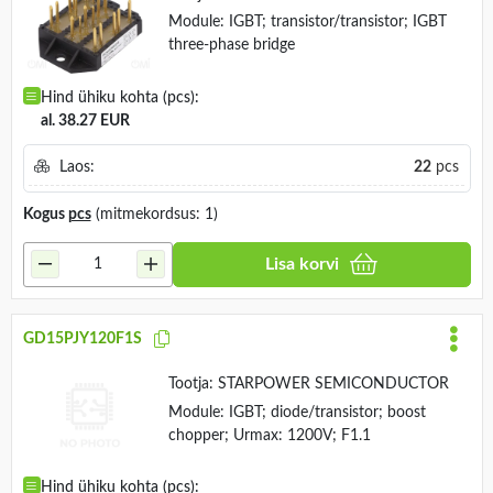
Module: IGBT; transistor/transistor; IGBT
three-phase bridge
Hind ühiku kohta (pcs):
al. 38.27 EUR
Laos:
22
pcs
Kogus
pcs
(mitmekordsus: 1)
Lisa korvi
GD15PJY120F1S
Tootja:
STARPOWER SEMICONDUCTOR
Module: IGBT; diode/transistor; boost
chopper; Urmax: 1200V; F1.1
Hind ühiku kohta (pcs):