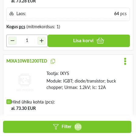
al. 73.28 EUR
Laos:
64
pcs
Kogus
pcs
(mitmekordsus: 1)
Lisa korvi
MIXA10WB1200TED
Tootja:
IXYS
Module: IGBT; diode/transistor; buck
chopper; Urmax: 1.2kV; Ic: 12A
Hind ühiku kohta (pcs):
al. 73.30 EUR
Laos:
6
pcs
Filter
151
Kogus
pcs
(mitmekordsus: 1)