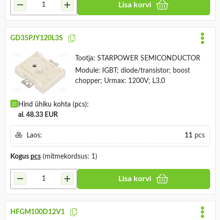
Lisa korvi
GD35PJY120L3S
Tootja:
STARPOWER SEMICONDUCTOR
Module: IGBT; diode/transistor; boost
chopper; Urmax: 1200V; L3.0
Hind ühiku kohta (pcs):
al. 48.33 EUR
Laos:
11
pcs
Kogus
pcs
(mitmekordsus: 1)
Lisa korvi
HFGM100D12V1