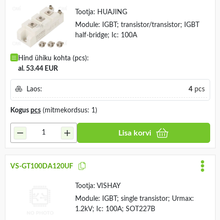
Tootja:
HUAJING
Module: IGBT; transistor/transistor; IGBT
half-bridge; Ic: 100A
Hind ühiku kohta (pcs):
al. 53.44 EUR
Laos:
4
pcs
Kogus
pcs
(mitmekordsus: 1)
Lisa korvi
VS-GT100DA120UF
Tootja:
VISHAY
Module: IGBT; single transistor; Urmax:
1.2kV; Ic: 100A; SOT227B