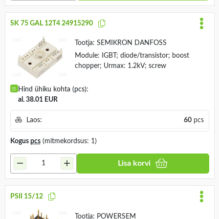
SK 75 GAL 12T4 24915290
Tootja:
SEMIKRON DANFOSS
Module: IGBT; diode/transistor; boost
chopper; Urmax: 1.2kV; screw
Hind ühiku kohta (pcs):
al. 38.01 EUR
Laos:
60
pcs
Kogus
pcs
(mitmekordsus: 1)
Lisa korvi
PSII 15/12
Tootja:
POWERSEM