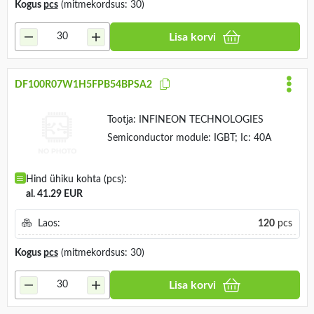
Kogus
pcs
(mitmekordsus: 30)
Lisa korvi
DF100R07W1H5FPB54BPSA2
Tootja:
INFINEON TECHNOLOGIES
Semiconductor module: IGBT; Ic: 40A
Hind ühiku kohta (pcs):
al. 41.29 EUR
Laos:
120
pcs
Kogus
pcs
(mitmekordsus: 30)
Lisa korvi