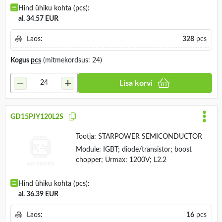
Hind ühiku kohta (pcs):
al. 34.57 EUR
Laos:
328
pcs
Kogus
pcs
(mitmekordsus: 24)
Lisa korvi
GD15PJY120L2S
Tootja:
STARPOWER SEMICONDUCTOR
Module: IGBT; diode/transistor; boost
chopper; Urmax: 1200V; L2.2
Hind ühiku kohta (pcs):
al. 36.39 EUR
Laos:
16
pcs