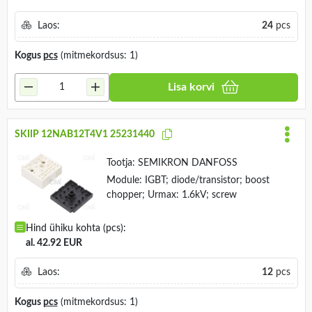
Laos:
24
pcs
Kogus
pcs
(mitmekordsus: 1)
Lisa korvi
SKIIP 12NAB12T4V1 25231440
Tootja:
SEMIKRON DANFOSS
Module: IGBT; diode/transistor; boost
chopper; Urmax: 1.6kV; screw
Hind ühiku kohta (pcs):
al. 42.92 EUR
Laos:
12
pcs
Kogus
pcs
(mitmekordsus: 1)