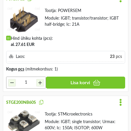
Tootja:
POWERSEM
Module: IGBT; transistor/transistor; IGBT
half-bridge; Ic: 21A
Hind ühiku kohta (pcs):
al. 27.61 EUR
Laos:
23
pcs
Kogus
pcs
(mitmekordsus: 1)
Lisa korvi
STGE200NB60S
Tootja:
STMicroelectronics
Module: IGBT; single transistor; Urmax:
600V; Ic: 150A; ISOTOP; 600W