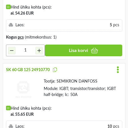
Hind ühiku kohta (pcs):
al. 54.26 EUR
Laos:
5
pcs
Kogus
pcs
(mitmekordsus: 1)
Lisa korvi
SK 60 GB 125 24910770
Tootja:
SEMIKRON DANFOSS
Module: IGBT; transistor/transistor; IGBT
half-bridge; Ic: 50A
Hind ühiku kohta (pcs):
al. 55.65 EUR
Laos:
10
pcs