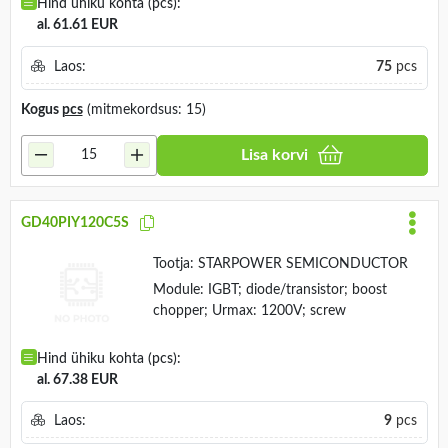
Hind ühiku kohta (pcs):
al. 61.61 EUR
Laos:
75
pcs
Kogus
pcs
(mitmekordsus: 15)
Lisa korvi
GD40PIY120C5S
Tootja:
STARPOWER SEMICONDUCTOR
Module: IGBT; diode/transistor; boost
chopper; Urmax: 1200V; screw
Hind ühiku kohta (pcs):
al. 67.38 EUR
Laos:
9
pcs