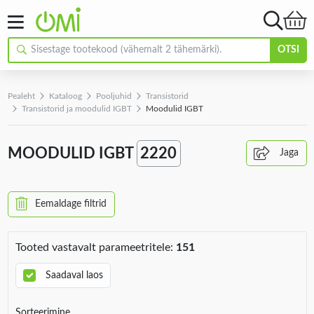
OTSI
Pealeht
Kataloog
Pooljuhid
Transistorid
Transistorid ja moodulid IGBT
Moodulid IGBT
MOODULID IGBT
2220
Jaga
Eemaldage filtrid
Tooted vastavalt parameetritele:
151
Saadaval laos
Sorteerimine