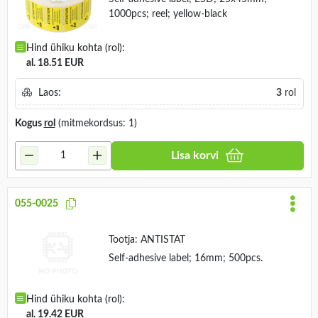
1000pcs; reel; yellow-black
Hind ühiku kohta (rol):
al. 18.51 EUR
Laos:
3
rol
Kogus
rol
(mitmekordsus: 1)
Lisa korvi
055-0025
Tootja:
ANTISTAT
Self-adhesive label; 16mm; 500pcs.
Hind ühiku kohta (rol):
al. 19.42 EUR