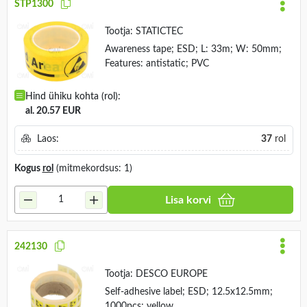
STP1300
Tootja:
STATICTEC
Awareness tape; ESD; L: 33m; W: 50mm;
Features: antistatic; PVC
Hind ühiku kohta (rol):
al. 20.57 EUR
Laos:
37
rol
Kogus
rol
(mitmekordsus: 1)
Lisa korvi
242130
Tootja:
DESCO EUROPE
Self-adhesive label; ESD; 12.5x12.5mm;
1000pcs; yellow