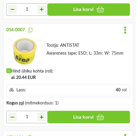
Lisa korvi
054-0007
Tootja:
ANTISTAT
Awareness tape; ESD; L: 33m; W: 75mm
Hind ühiku kohta (rol):
al. 20.44 EUR
Laos:
40
rol
Kogus
rol
(mitmekordsus: 1)
Lisa korvi