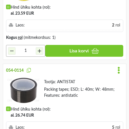
Hind ühiku kohta (rol):
al. 23.59 EUR
Laos:
2
rol
Kogus
rol
(mitmekordsus: 1)
Lisa korvi
054-0114
Tootja:
ANTISTAT
Packing tapes; ESD; L: 40m; W: 48mm;
Features: antistatic
Hind ühiku kohta (rol):
al. 26.74 EUR
Laos:
5
rol