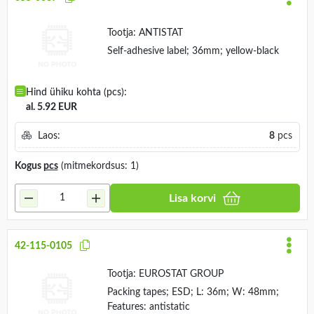
Tootja:
ANTISTAT
Self-adhesive label; 36mm; yellow-black
Hind ühiku kohta (pcs):
al. 5.92 EUR
Laos:
8
pcs
Kogus
pcs
(mitmekordsus: 1)
Lisa korvi
42-115-0105
Tootja:
EUROSTAT GROUP
Packing tapes; ESD; L: 36m; W: 48mm;
Features: antistatic