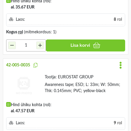
Hind ühiku kohta (rol):
al. 35.67 EUR
Laos:
8
rol
Kogus
rol
(mitmekordsus: 1)
Lisa korvi
42-005-0035
Tootja:
EUROSTAT GROUP
Awareness tape; ESD; L: 33m; W: 50mm;
Thk: 0.145mm; PVC; yellow-black
Hind ühiku kohta (rol):
al. 47.57 EUR
Laos:
9
rol