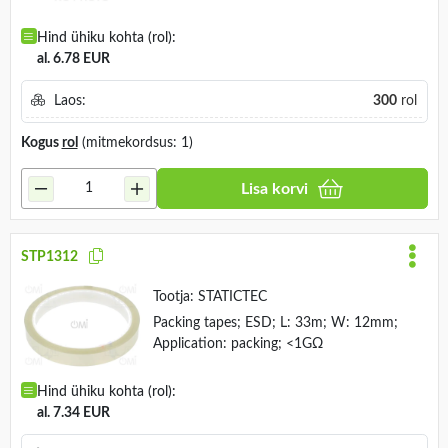
Hind ühiku kohta (rol):
al. 6.78 EUR
Laos:
300
rol
Kogus
rol
(mitmekordsus: 1)
Lisa korvi
STP1312
Tootja:
STATICTEC
Packing tapes; ESD; L: 33m; W: 12mm;
Application: packing; <1GΩ
Hind ühiku kohta (rol):
al. 7.34 EUR