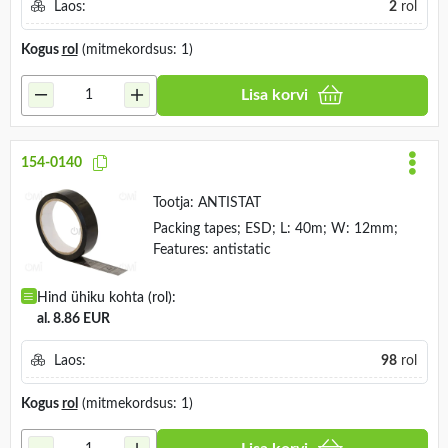
Laos:
2
rol
Kogus
rol
(mitmekordsus: 1)
Lisa korvi
154-0140
Tootja:
ANTISTAT
Packing tapes; ESD; L: 40m; W: 12mm;
Features: antistatic
Hind ühiku kohta (rol):
al. 8.86 EUR
Laos:
98
rol
Kogus
rol
(mitmekordsus: 1)