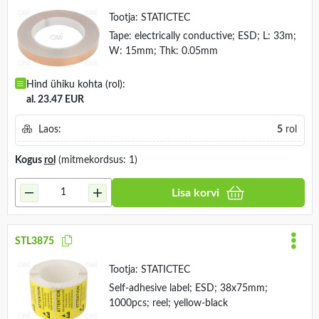
Tootja:
STATICTEC
Tape: electrically conductive; ESD; L: 33m;
W: 15mm; Thk: 0.05mm
Hind ühiku kohta (rol):
al. 23.47 EUR
Laos:
5
rol
Kogus
rol
(mitmekordsus: 1)
Lisa korvi
STL3875
Tootja:
STATICTEC
Self-adhesive label; ESD; 38x75mm;
1000pcs; reel; yellow-black