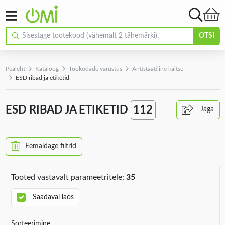
OTSI
Pealeht
Kataloog
Töökodade varustus
Antistaatiline kaitse
ESD ribad ja etiketid
ESD RIBAD JA ETIKETID
112
Jaga
Eemaldage filtrid
Tooted vastavalt parameetritele:
35
Saadaval laos
Sorteerimine