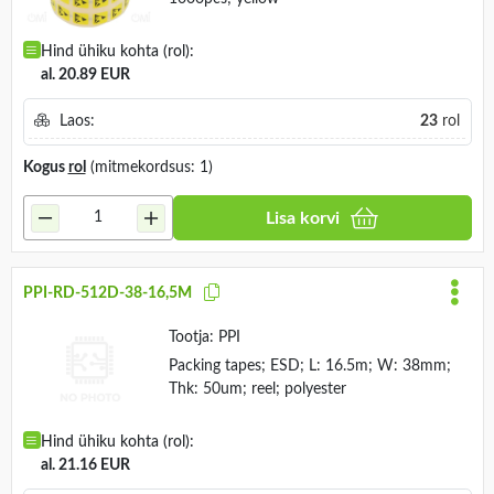
Hind ühiku kohta (rol):
al. 20.89 EUR
Laos:
23
rol
Kogus
rol
(mitmekordsus: 1)
Lisa korvi
PPI-RD-512D-38-16,5M
Tootja:
PPI
Packing tapes; ESD; L: 16.5m; W: 38mm;
Thk: 50um; reel; polyester
Hind ühiku kohta (rol):
al. 21.16 EUR