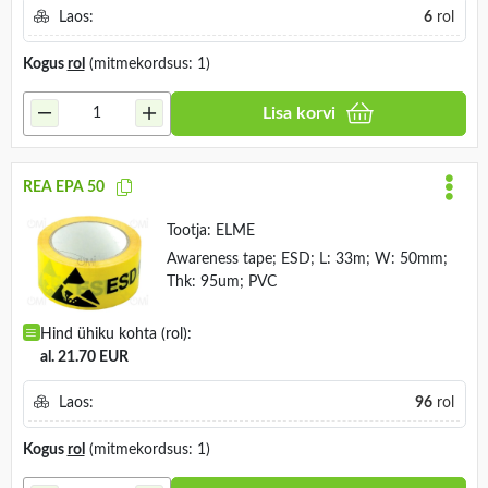
Laos:
6
rol
Kogus
rol
(mitmekordsus: 1)
Lisa korvi
REA EPA 50
Tootja:
ELME
Awareness tape; ESD; L: 33m; W: 50mm;
Thk: 95um; PVC
Hind ühiku kohta (rol):
al. 21.70 EUR
Laos:
96
rol
Kogus
rol
(mitmekordsus: 1)