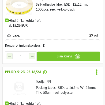
Self-adhesive label; ESD; 12x12mm;
1000pcs; reel; yellow-black
Hind ühiku kohta (rol):
al. 15.26 EUR
Laos:
29
rol
Kogus
rol
(mitmekordsus: 1)
Lisa korvi
PPI-RD-512D-25-16,5M
Tootja:
PPI
Packing tapes; ESD; L: 16.5m; W: 25mm;
Thk: 50um; reel; polyester
Hind ühiku kohta (rol):