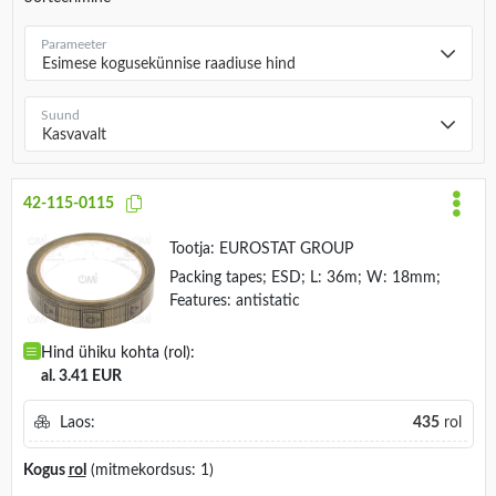
Parameeter
Esimese kogusekünnise raadiuse hind
Suund
Kasvavalt
42-115-0115
Tootja:
EUROSTAT GROUP
Packing tapes; ESD; L: 36m; W: 18mm;
Features: antistatic
Hind ühiku kohta (rol):
al. 3.41 EUR
Laos:
435
rol
Kogus
rol
(mitmekordsus: 1)