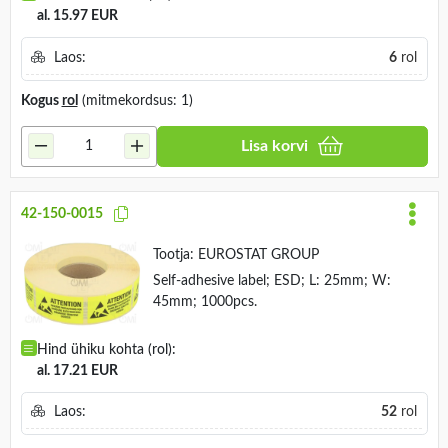
al. 15.97 EUR
Laos:
6
rol
Kogus
rol
(mitmekordsus: 1)
Lisa korvi
42-150-0015
Tootja:
EUROSTAT GROUP
Self-adhesive label; ESD; L: 25mm; W:
45mm; 1000pcs.
Hind ühiku kohta (rol):
al. 17.21 EUR
Laos:
52
rol