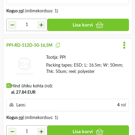
Kogus
rol
(mitmekordsus: 1)
Lisa korvi
PPI-RD-512D-50-16,5M
Tootja:
PPI
Packing tapes; ESD; L: 16.5m; W: 50mm;
Thk: 50um; reel; polyester
Hind ühiku kohta (rol):
al. 27.84 EUR
Laos:
4
rol
Kogus
rol
(mitmekordsus: 1)
Lisa korvi