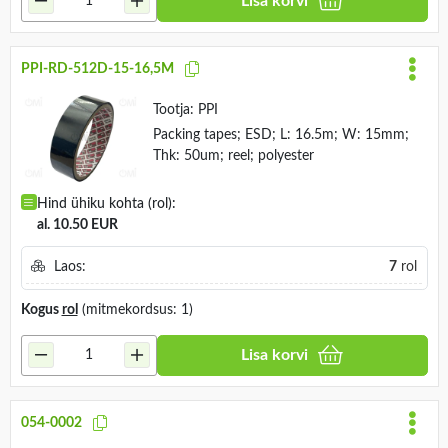
Lisa korvi
PPI-RD-512D-15-16,5M
Tootja:
PPI
Packing tapes; ESD; L: 16.5m; W: 15mm;
Thk: 50um; reel; polyester
Hind ühiku kohta (rol):
al. 10.50 EUR
Laos:
7
rol
Kogus
rol
(mitmekordsus: 1)
Lisa korvi
054-0002