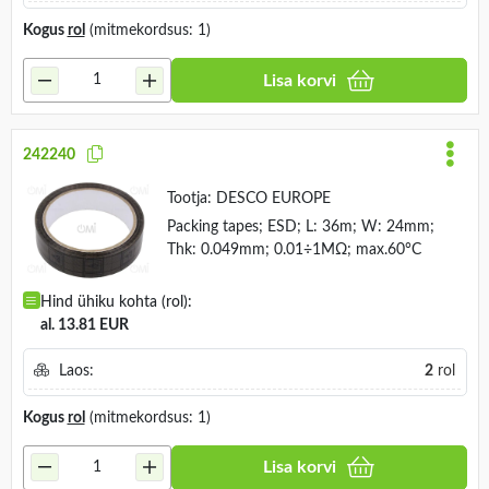
Kogus
rol
(mitmekordsus: 1)
Lisa korvi
242240
Tootja:
DESCO EUROPE
Packing tapes; ESD; L: 36m; W: 24mm;
Thk: 0.049mm; 0.01÷1MΩ; max.60°C
Hind ühiku kohta (rol):
al. 13.81 EUR
Laos:
2
rol
Kogus
rol
(mitmekordsus: 1)
Lisa korvi