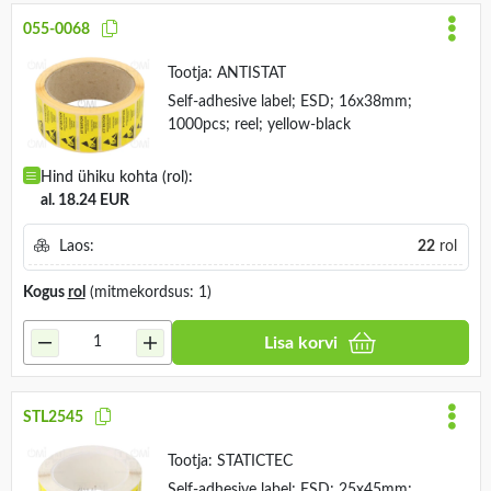
055-0068
Tootja:
ANTISTAT
Self-adhesive label; ESD; 16x38mm;
1000pcs; reel; yellow-black
Hind ühiku kohta (rol):
al. 18.24 EUR
Laos:
22
rol
Kogus
rol
(mitmekordsus: 1)
Lisa korvi
STL2545
Tootja:
STATICTEC
Self-adhesive label; ESD; 25x45mm;