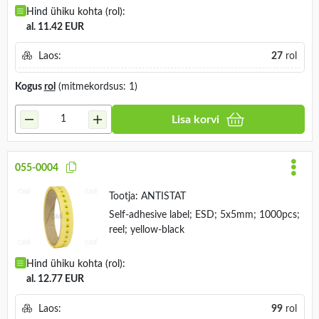
Hind ühiku kohta (rol):
al. 11.42 EUR
Laos:
27
rol
Kogus
rol
(mitmekordsus: 1)
Lisa korvi
055-0004
Tootja:
ANTISTAT
Self-adhesive label; ESD; 5x5mm; 1000pcs;
reel; yellow-black
Hind ühiku kohta (rol):
al. 12.77 EUR
Laos:
99
rol