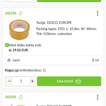
242296
Tootja:
DESCO EUROPE
Packing tapes; ESD; L: 65.8m; W: 48mm;
Thk: 0.06mm; colourless
Hind ühiku kohta (rol):
al. 29.02 EUR
Laos:
2
rol
Kogus
rol
(mitmekordsus: 1)
Lisa korvi
242105