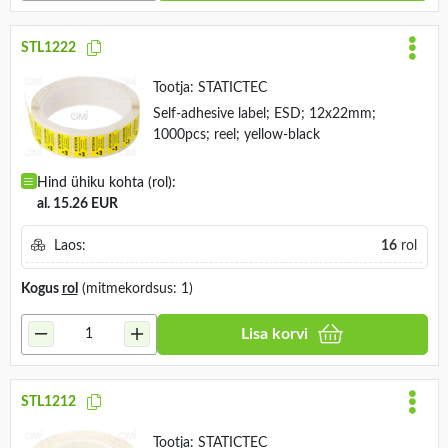
STL1222
Tootja:
STATICTEC
Self-adhesive label; ESD; 12x22mm;
1000pcs; reel; yellow-black
Hind ühiku kohta (rol):
al. 15.26 EUR
Laos:
16
rol
Kogus
rol
(mitmekordsus: 1)
Lisa korvi
STL1212
Tootja:
STATICTEC