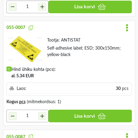
Lisa korvi
055-0007
Tootja:
ANTISTAT
Self-adhesive label; ESD; 300x150mm;
yellow-black
Hind ühiku kohta (pcs):
al. 5.34 EUR
Laos:
30
pcs
Kogus
pcs
(mitmekordsus: 1)
Lisa korvi
055-0087