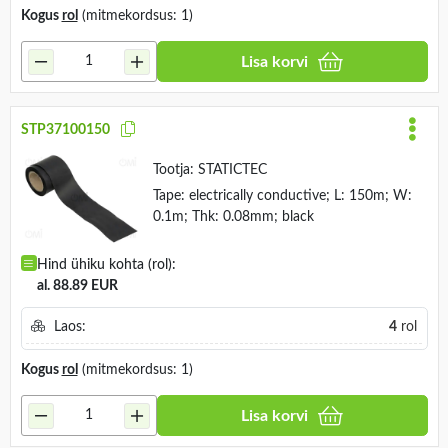
Kogus
rol
(mitmekordsus: 1)
Lisa korvi
STP37100150
Tootja:
STATICTEC
Tape: electrically conductive; L: 150m; W:
0.1m; Thk: 0.08mm; black
Hind ühiku kohta (rol):
al. 88.89 EUR
Laos:
4
rol
Kogus
rol
(mitmekordsus: 1)
Lisa korvi