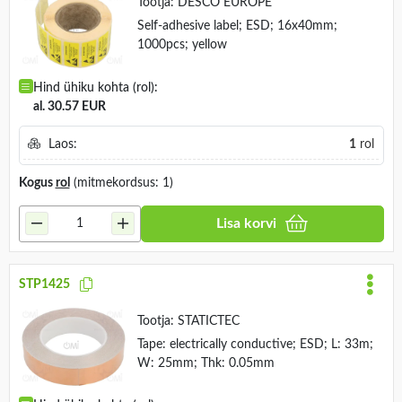
Tootja:
DESCO EUROPE
Self-adhesive label; ESD; 16x40mm;
1000pcs; yellow
Hind ühiku kohta (rol):
al. 30.57 EUR
Laos:
1
rol
Kogus
rol
(mitmekordsus: 1)
Lisa korvi
STP1425
Tootja:
STATICTEC
Tape: electrically conductive; ESD; L: 33m;
W: 25mm; Thk: 0.05mm