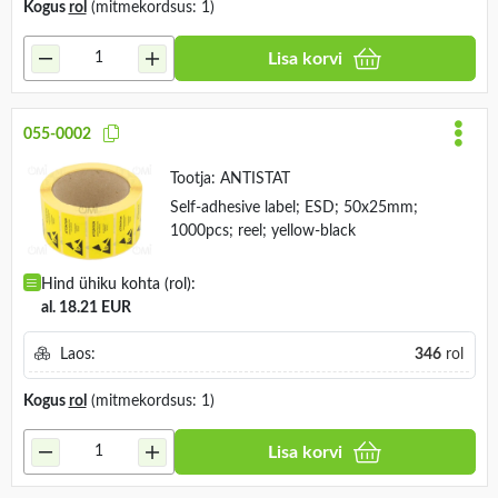
Kogus
rol
(mitmekordsus: 1)
Lisa korvi
055-0002
Tootja:
ANTISTAT
Self-adhesive label; ESD; 50x25mm;
1000pcs; reel; yellow-black
Hind ühiku kohta (rol):
al. 18.21 EUR
Laos:
346
rol
Kogus
rol
(mitmekordsus: 1)
Lisa korvi