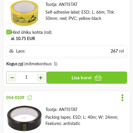
Tootja:
ANTISTAT
Self-adhesive label; ESD; L: 66m; Thk:
50mm; reel; PVC; yellow-black
Hind ühiku kohta (rol):
al. 10.75 EUR
Laos:
267
rol
Kogus
rol
(mitmekordsus: 1)
Lisa korvi
054-0109
Tootja:
ANTISTAT
Packing tapes; ESD; L: 40m; W: 24mm;
Features: antistatic