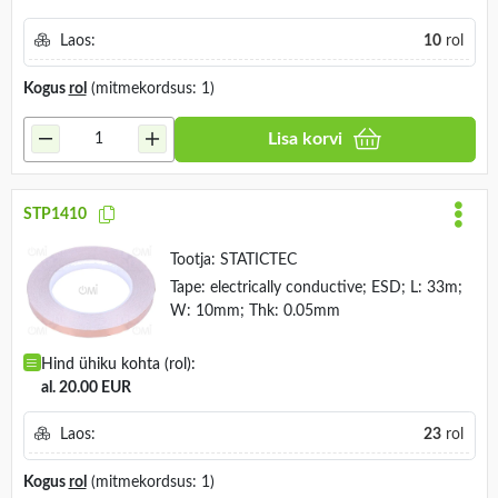
Laos:
10
rol
Kogus
rol
(mitmekordsus: 1)
Lisa korvi
STP1410
Tootja:
STATICTEC
Tape: electrically conductive; ESD; L: 33m;
W: 10mm; Thk: 0.05mm
Hind ühiku kohta (rol):
al. 20.00 EUR
Laos:
23
rol
Kogus
rol
(mitmekordsus: 1)