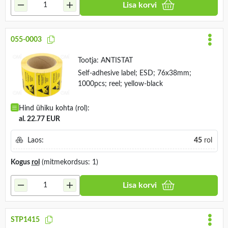
Lisa korvi
055-0003
Tootja:
ANTISTAT
Self-adhesive label; ESD; 76x38mm;
1000pcs; reel; yellow-black
Hind ühiku kohta (rol):
al. 22.77 EUR
Laos:
45
rol
Kogus
rol
(mitmekordsus: 1)
Lisa korvi
STP1415