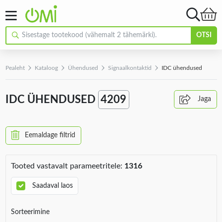
OTSI
Pealeht
Kataloog
Ühendused
Signaalkontaktid
IDC ühendused
IDC ÜHENDUSED
4209
Jaga
Eemaldage filtrid
Tooted vastavalt parameetritele:
1316
Saadaval laos
Sorteerimine