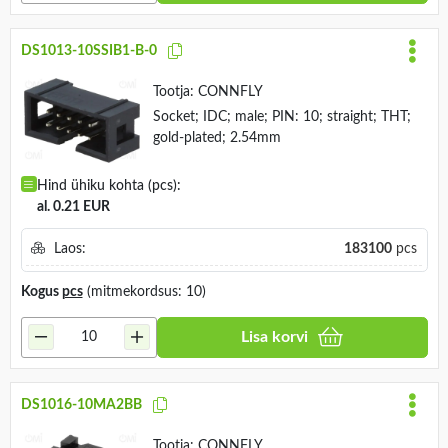
DS1013-10SSIB1-B-0
Tootja:
CONNFLY
Socket; IDC; male; PIN: 10; straight; THT;
gold-plated; 2.54mm
Hind ühiku kohta (pcs):
al. 0.21 EUR
Laos:
183100
pcs
Kogus
pcs
(mitmekordsus: 10)
Lisa korvi
DS1016-10MA2BB
Tootja:
CONNFLY