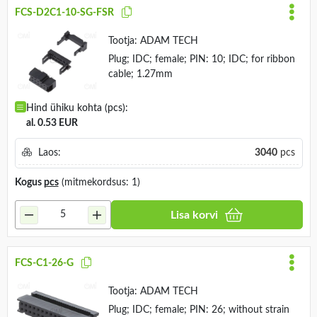
FCS-D2C1-10-SG-FSR
Tootja:
ADAM TECH
Plug; IDC; female; PIN: 10; IDC; for ribbon
cable; 1.27mm
Hind ühiku kohta (pcs):
al. 0.53 EUR
Laos:
3040
pcs
Kogus
pcs
(mitmekordsus: 1)
Lisa korvi
FCS-C1-26-G
Tootja:
ADAM TECH
Plug; IDC; female; PIN: 26; without strain