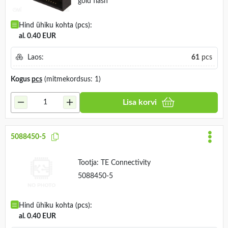
gold flash
Hind ühiku kohta (pcs):
al. 0.40 EUR
Laos:
61
pcs
Kogus
pcs
(mitmekordsus: 1)
Lisa korvi
5088450-5
Tootja:
TE Connectivity
5088450-5
Hind ühiku kohta (pcs):
al. 0.40 EUR