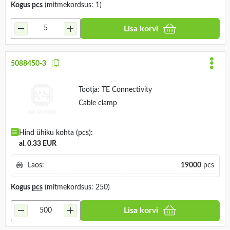
Kogus
pcs
(mitmekordsus: 1)
Lisa korvi
5088450-3
Tootja:
TE Connectivity
Cable clamp
Hind ühiku kohta (pcs):
al. 0.33 EUR
Laos:
19000
pcs
Kogus
pcs
(mitmekordsus: 250)
Lisa korvi