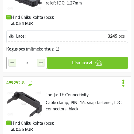
relief; IDC; 1.27mm
Hind ühiku kohta (pcs):
al. 0.54 EUR
Laos:
3245
pcs
Kogus
pcs
(mitmekordsus: 1)
Lisa korvi
499252-8
Tootja:
TE Connectivity
Cable clamp; PIN: 16; snap fastener; IDC
connectors; black
Hind ühiku kohta (pcs):
al. 0.55 EUR