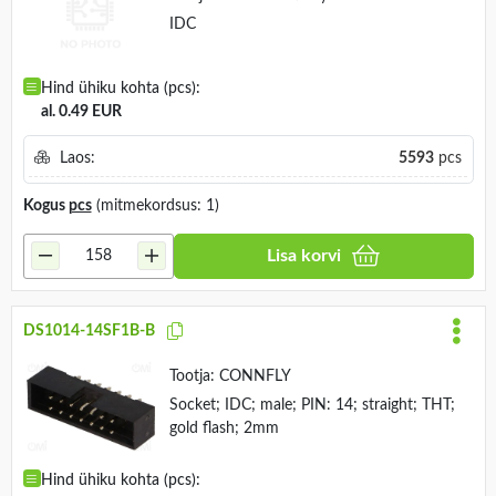
IDC
Hind ühiku kohta (pcs):
al. 0.49 EUR
Laos:
5593
pcs
Kogus
pcs
(mitmekordsus: 1)
Lisa korvi
DS1014-14SF1B-B
Tootja:
CONNFLY
Socket; IDC; male; PIN: 14; straight; THT;
gold flash; 2mm
Hind ühiku kohta (pcs):