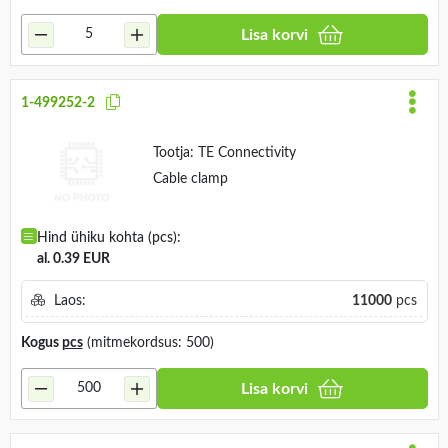
Lisa korvi
1-499252-2
Tootja:
TE Connectivity
Cable clamp
Hind ühiku kohta (pcs):
al. 0.39 EUR
Laos:
11000
pcs
Kogus
pcs
(mitmekordsus: 500)
Lisa korvi