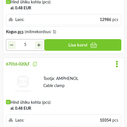
Hind ühiku kohta (pcs):
al. 0.48 EUR
Laos:
12986
pcs
Kogus
pcs
(mitmekordsus: 1)
Lisa korvi
67016-020LF
Tootja:
AMPHENOL
Cable clamp
Hind ühiku kohta (pcs):
al. 0.48 EUR
Laos:
10354
pcs