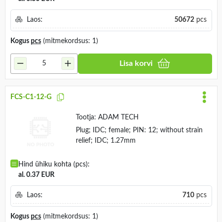
Laos:
50672
pcs
Kogus
pcs
(mitmekordsus: 1)
Lisa korvi
FCS-C1-12-G
Tootja:
ADAM TECH
Plug; IDC; female; PIN: 12; without strain
relief; IDC; 1.27mm
Hind ühiku kohta (pcs):
al. 0.37 EUR
Laos:
710
pcs
Kogus
pcs
(mitmekordsus: 1)