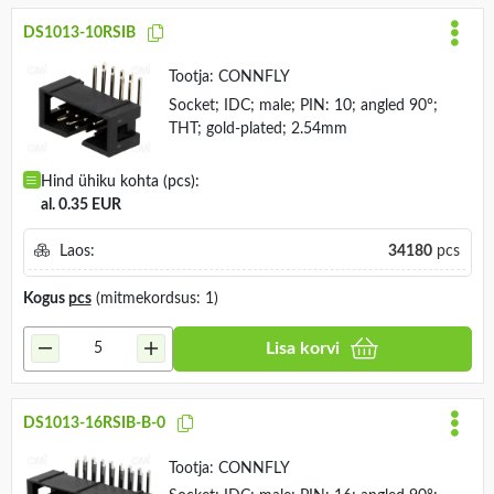
DS1013-10RSIB
Tootja:
CONNFLY
Socket; IDC; male; PIN: 10; angled 90°;
THT; gold-plated; 2.54mm
Hind ühiku kohta (pcs):
al. 0.35 EUR
Laos:
34180
pcs
Kogus
pcs
(mitmekordsus: 1)
Lisa korvi
DS1013-16RSIB-B-0
Tootja:
CONNFLY