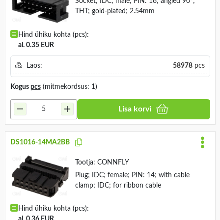
Socket; IDC; male; PIN: 16; angled 90°;
THT; gold-plated; 2.54mm
Hind ühiku kohta (pcs):
al. 0.35 EUR
Laos:
58978
pcs
Kogus
pcs
(mitmekordsus: 1)
Lisa korvi
DS1016-14MA2BB
Tootja:
CONNFLY
Plug; IDC; female; PIN: 14; with cable
clamp; IDC; for ribbon cable
Hind ühiku kohta (pcs):
al. 0.36 EUR