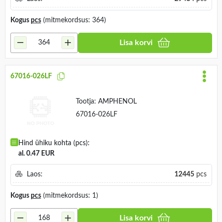
Kogus
pcs
(mitmekordsus: 364)
Lisa korvi
67016-026LF
Tootja:
AMPHENOL
67016-026LF
Hind ühiku kohta (pcs):
al. 0.47 EUR
Laos:
12445
pcs
Kogus
pcs
(mitmekordsus: 1)
Lisa korvi