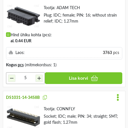
Tootja:
ADAM TECH
Plug; IDC; female; PIN: 16; without strain
relief; IDC; 1.27mm
Hind ühiku kohta (pcs):
al. 0.44 EUR
Laos:
3763
pcs
Kogus
pcs
(mitmekordsus: 1)
Lisa korvi
DS1031-14-34S8B
Tootja:
CONNFLY
Socket; IDC; male; PIN: 34; straight; SMT;
gold flash; 1.27mm