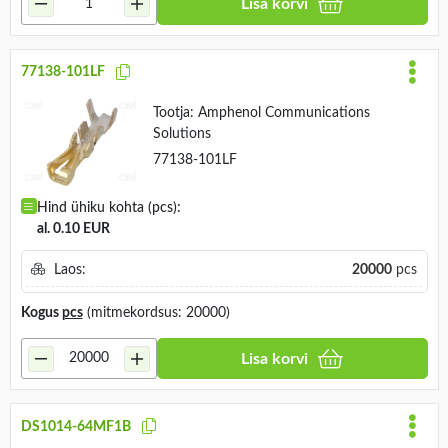
Lisa korvi
77138-101LF
Tootja:
Amphenol Communications
Solutions
77138-101LF
Hind ühiku kohta (pcs):
al. 0.10 EUR
Laos:
20000
pcs
Kogus
pcs
(mitmekordsus: 20000)
Lisa korvi
DS1014-64MF1B