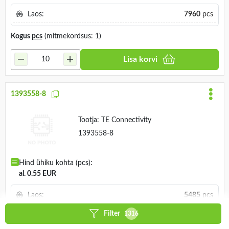
Laos:
7960
pcs
Kogus
pcs
(mitmekordsus: 1)
Lisa korvi
1393558-8
Tootja:
TE Connectivity
1393558-8
Hind ühiku kohta (pcs):
al. 0.55 EUR
Laos:
5485
pcs
Filter
1316
Kogus
pcs
(mitmekordsus: 1)