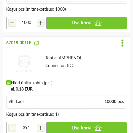
Kogus
pcs
(mitmekordsus: 1000)
Lisa korvi
67018-001LF
Tootja:
AMPHENOL
Connector: IDC
Hind ühiku kohta (pcs):
al. 0.18 EUR
Laos:
10000
pcs
Kogus
pcs
(mitmekordsus: 1)
Lisa korvi