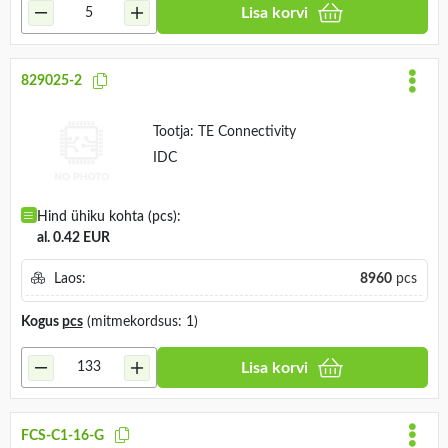
Lisa korvi
829025-2
Tootja:
TE Connectivity
IDC
Hind ühiku kohta (pcs):
al. 0.42 EUR
Laos:
8960
pcs
Kogus
pcs
(mitmekordsus: 1)
Lisa korvi
FCS-C1-16-G