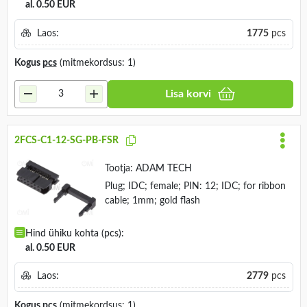
al. 0.50 EUR
Laos:
1775
pcs
Kogus
pcs
(mitmekordsus: 1)
Lisa korvi
2FCS-C1-12-SG-PB-FSR
Tootja:
ADAM TECH
Plug; IDC; female; PIN: 12; IDC; for ribbon
cable; 1mm; gold flash
Hind ühiku kohta (pcs):
al. 0.50 EUR
Laos:
2779
pcs
Kogus
pcs
(mitmekordsus: 1)