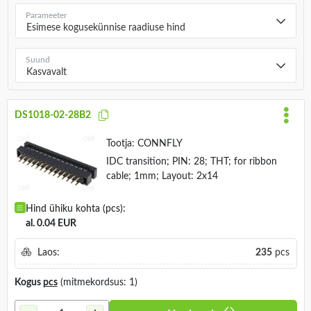
Parameeter
Esimese kogusekünnise raadiuse hind
Suund
Kasvavalt
DS1018-02-28B2
Tootja:
CONNFLY
IDC transition; PIN: 28; THT; for ribbon
cable; 1mm; Layout: 2x14
Hind ühiku kohta (pcs):
al. 0.04 EUR
Laos:
235
pcs
Kogus
pcs
(mitmekordsus: 1)