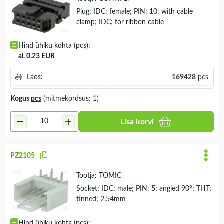
Plug; IDC; female; PIN: 10; with cable
clamp; IDC; for ribbon cable
Hind ühiku kohta (pcs):
al. 0.23 EUR
Laos:
169428
pcs
Kogus
pcs
(mitmekordsus: 1)
Lisa korvi
PZ2105
Tootja:
TOMIC
Socket; IDC; male; PIN: 5; angled 90°; THT;
tinned; 2.54mm
Hind ühiku kohta (pcs):