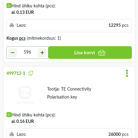
Hind ühiku kohta (pcs):
al. 0.13 EUR
Laos:
12295
pcs
Kogus
pcs
(mitmekordsus: 1)
Lisa korvi
499712-1
Tootja:
TE Connectivity
Polarisation key
Hind ühiku kohta (pcs):
al. 0.16 EUR
Laos:
26000
pcs