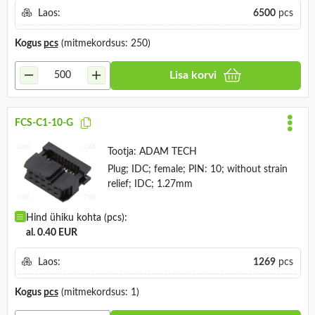
Laos:
6500
pcs
Kogus
pcs
(mitmekordsus: 250)
Lisa korvi
FCS-C1-10-G
Tootja:
ADAM TECH
Plug; IDC; female; PIN: 10; without strain
relief; IDC; 1.27mm
Hind ühiku kohta (pcs):
al. 0.40 EUR
Laos:
1269
pcs
Kogus
pcs
(mitmekordsus: 1)