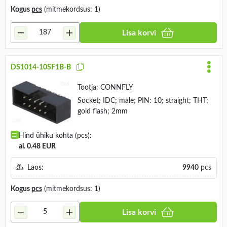
Kogus
pcs
(mitmekordsus: 1)
Lisa korvi
DS1014-10SF1B-B
Tootja:
CONNFLY
Socket; IDC; male; PIN: 10; straight; THT;
gold flash; 2mm
Hind ühiku kohta (pcs):
al. 0.48 EUR
Laos:
9940
pcs
Kogus
pcs
(mitmekordsus: 1)
Lisa korvi