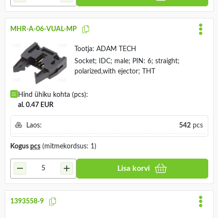
MHR-A-06-VUAL-MP
Tootja:
ADAM TECH
Socket; IDC; male; PIN: 6; straight;
polarized,with ejector; THT
Hind ühiku kohta (pcs):
al. 0.47 EUR
Laos:
542
pcs
Kogus
pcs
(mitmekordsus: 1)
Lisa korvi
1393558-9