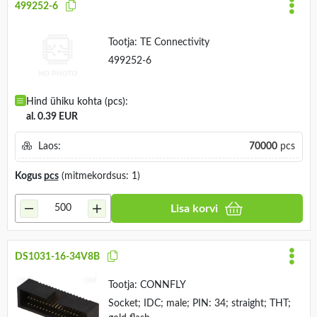
499252-6
Tootja:
TE Connectivity
499252-6
Hind ühiku kohta (pcs):
al. 0.39 EUR
Laos:
70000
pcs
Kogus
pcs
(mitmekordsus: 1)
Lisa korvi
DS1031-16-34V8B
Tootja:
CONNFLY
Socket; IDC; male; PIN: 34; straight; THT;