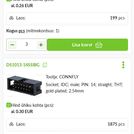
al. 0.26 EUR
Laos:
199
pcs
Kogus
pcs
(mitmekordsus: 1)
Lisa korvi
DS1013-14SSIBG
Tootja:
CONNFLY
Socket; IDC; male; PIN: 14; straight; THT;
gold-plated; 2.54mm
Hind ühiku kohta (pcs):
al. 0.30 EUR
Laos:
1875
pcs