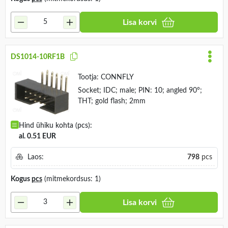
Lisa korvi
DS1014-10RF1B
Tootja:
CONNFLY
Socket; IDC; male; PIN: 10; angled 90°;
THT; gold flash; 2mm
Hind ühiku kohta (pcs):
al. 0.51 EUR
Laos:
798
pcs
Kogus
pcs
(mitmekordsus: 1)
Lisa korvi