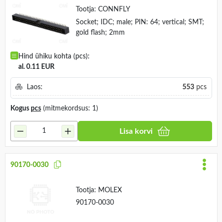
Tootja:
CONNFLY
Socket; IDC; male; PIN: 64; vertical; SMT;
gold flash; 2mm
Hind ühiku kohta (pcs):
al. 0.11 EUR
Laos:
553
pcs
Kogus
pcs
(mitmekordsus: 1)
Lisa korvi
90170-0030
Tootja:
MOLEX
90170-0030