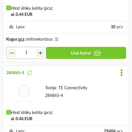
Hind ühiku kohta (pcs):
al. 0.44 EUR
Laos:
30
pcs
Kogus
pcs
(mitmekordsus: 1)
Lisa korvi
284865-4
Tootja:
TE Connectivity
284865-4
Hind ühiku kohta (pcs):
al. 0.46 EUR
Laos:
29484
pcs