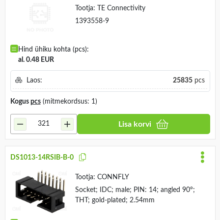
Tootja:
TE Connectivity
1393558-9
Hind ühiku kohta (pcs):
al. 0.48 EUR
Laos:
25835
pcs
Kogus
pcs
(mitmekordsus: 1)
Lisa korvi
DS1013-14RSIB-B-0
Tootja:
CONNFLY
Socket; IDC; male; PIN: 14; angled 90°;
THT; gold-plated; 2.54mm