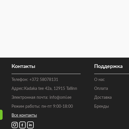
Контакты
Поддержка
Телефон:
+372 58078131
О нас
Адрес:
Kadaka tee 42a, 12915 Tallinn
Оплата
Электронная почта:
info@omi.ee
Доставка
Режим работы: пн-пт 9:00-18:00
Бренды
Все контакты