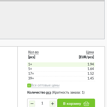
(9)
sions
14
Кол-во
Цена
[pcs]
[EUR/pcs]
1+
1.94
5+
1.64
ТЬ ВСЁ
17+
1.52
39+
1.45
X8MM (3)
Все оптовые цены
MM (1)
Количество
pcs
(Кратность заказа: 1)
MM (5)
5X11MM (2)
В корзину