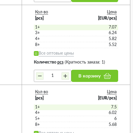
Кол-во
Цена
[pcs]
[EUR/pcs]
1+
7.07
3+
6.24
4+
5.82
8+
5.52
Все оптовые цены
Количество
pcs
(Кратность заказа: 1)
В корзину
Кол-во
Цена
[pcs]
[EUR/pcs]
1+
7.5
4+
6.02
5+
6
8+
5.68