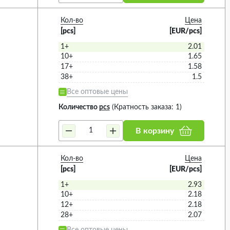
8MM (3)
Кол-во
Цена
[pcs]
[EUR/pcs]
1+
2.01
10+
1.65
17+
1.58
38+
1.5
Все оптовые цены
Количество
pcs
(Кратность заказа: 1)
В корзину
Кол-во
Цена
[pcs]
[EUR/pcs]
1+
2.93
10+
2.18
12+
2.18
28+
2.07