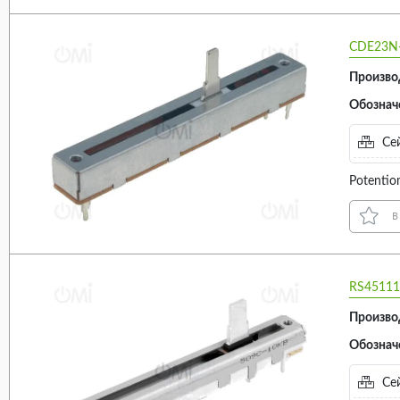
500V (2)
CDE23N-
Произво
Обознач
Сей
Potentio
в
RS45111
Произво
Обознач
Сей