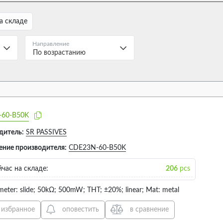
0.25W (2)
STEREO 
а складе
0.2W (4)
Направление
0.3W (1)
По возрастанию
0.5W (4)
Body material
Body dimen
14
60-B50K
дитель:
SR PASSIVES
ение производителя:
CDE23N-60-B50K
ВЫБРАТЬ ВСЁ
ВЫБРА
METAL (14)
128X16
час на складе:
206
pcs
5)
60X8X7
meter: slide; 50kΩ; 500mW; THT; ±20%; linear; Mat: metal
75X9X7
 избранное
оповестить
в сравнение
88X12.