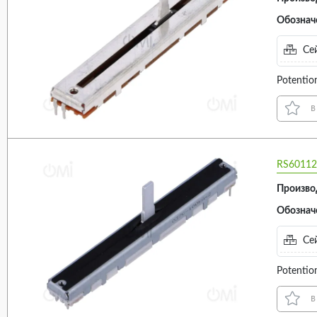
Обознач
Сей
Potentio
в
RS60112
Произво
Обознач
Сей
Potentio
в