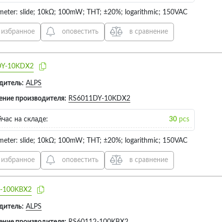
meter: slide; 10kΩ; 100mW; THT; ±20%; logarithmic; 150VAC
 избранное
оповестить
в сравнение
DY-10KDX2
дитель:
ALPS
ение производителя:
RS6011DY-10KDX2
час на складе:
30
pcs
meter: slide; 10kΩ; 100mW; THT; ±20%; logarithmic; 150VAC
 избранное
оповестить
в сравнение
-100KBX2
дитель:
ALPS