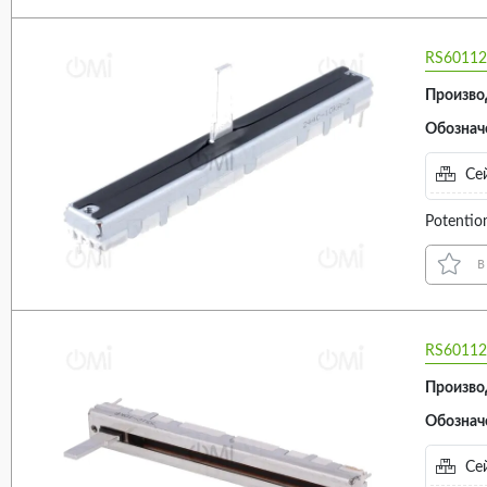
RS60112
Произво
Обознач
Сей
Potentio
в
RS60112
Произво
Обознач
Сей