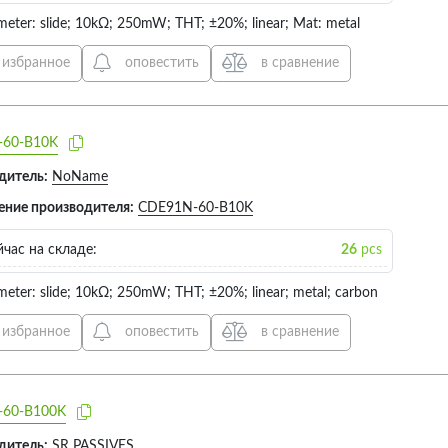
meter: slide; 10kΩ; 250mW; THT; ±20%; linear; Mat: metal
 избранное
оповестить
в сравнение
60-B10K
дитель:
NoName
ение производителя:
CDE91N-60-B10K
час на складе:
26
pcs
meter: slide; 10kΩ; 250mW; THT; ±20%; linear; metal; carbon
 избранное
оповестить
в сравнение
60-B100K
дитель:
SR PASSIVES