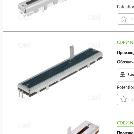
Potentio
в
CDE91N-
Произво
Обознач
Сей
Potentio
в
CDE91N-
Произво