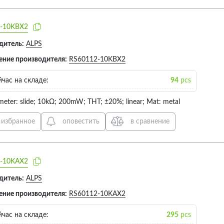
-10KBX2
дитель:
ALPS
ение производителя:
RS60112-10KBX2
час на складе:
94
pcs
meter: slide; 10kΩ; 200mW; THT; ±20%; linear; Mat: metal
 избранное
оповестить
в сравнение
-10KAX2
дитель:
ALPS
ение производителя:
RS60112-10KAX2
час на складе:
295
pcs