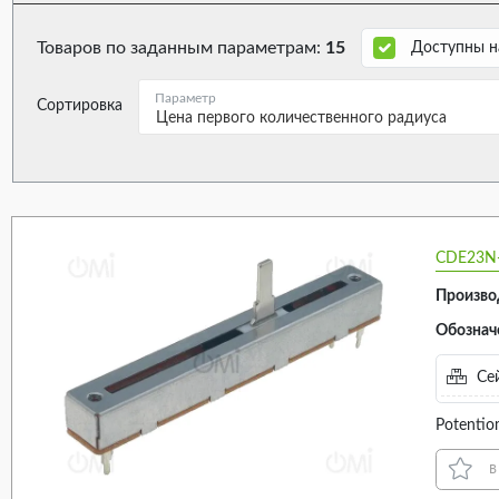
4 X 1.2 X 15MM (9)
10KΩ (10)
Товаров по заданным параметрам:
15
Доступны н
8 X 1.2 X 12MM (4)
50KΩ (1)
Параметр
Сортировка
Цена первого количественного радиуса
Max. operating voltage
Characteristics
24
14
CDE23N-
Произво
Обознач
ВЫБРАТЬ ВСЁ
ВЫБРАТЬ ВСЁ
10V DC (10)
LINEAR (9)
Сей
150V AC (7)
LOGARITHMIC (
Potentio
200V (2)
в
200V AC (3)