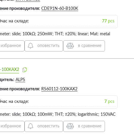
ение производителя:
CDE91N-60-B100K
час на складе:
77
pcs
meter: slide; 100kΩ; 250mW; THT; ±20%; linear; Mat: metal
 избранное
оповестить
в сравнение
-100KAX2
дитель:
ALPS
ение производителя:
RS60112-100KAX2
час на складе:
7
pcs
meter: slide; 100kΩ; 100mW; THT; ±20%; logarithmic; 150VAC
 избранное
оповестить
в сравнение