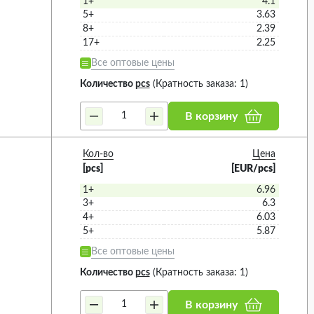
1+
4.1
5+
3.63
8+
2.39
17+
2.25
Все оптовые цены
Количество
pcs
(Кратность заказа: 1)
В корзину
Кол-во
Цена
[pcs]
[EUR/pcs]
1+
6.96
3+
6.3
4+
6.03
5+
5.87
Все оптовые цены
Количество
pcs
(Кратность заказа: 1)
В корзину