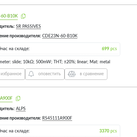
88X16X
60-B10K
дитель:
SR PASSIVES
ение производителя:
CDE23N-60-B10K
час на складе:
699
pcs
meter: slide; 10kΩ; 500mW; THT; ±20%; linear; Mat: metal
 избранное
оповестить
в сравнение
A900F
дитель:
ALPS
ение производителя:
RS45111A900F
час на складе:
3370
pcs