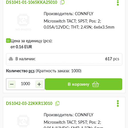
DS1041-01-1065KKA25010
Производитель:
CONNFLY
Microswitch TACT; SPST; Pos: 2;
0.05A/12VDC; THT; 2.45N; 6x6x3.5mm
Цена за единицу (pcs):
от 0.16 EUR
В наличии:
617
pcs
Количество
pcs
(Кратность заказа: 1000)
В корзину
DS1042-03-22KKR13010
Производитель:
CONNFLY
Microswitch TACT; SPST; Pos: 2;