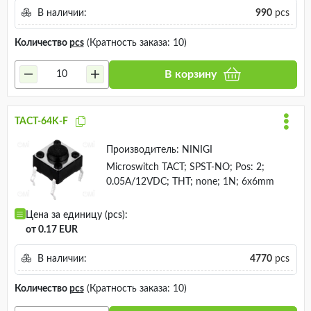
В наличии:
990
pcs
Количество
pcs
(Кратность заказа: 10)
В корзину
TACT-64K-F
Производитель:
NINIGI
Microswitch TACT; SPST-NO; Pos: 2;
0.05A/12VDC; THT; none; 1N; 6x6mm
Цена за единицу (pcs):
от 0.17 EUR
В наличии:
4770
pcs
Количество
pcs
(Кратность заказа: 10)