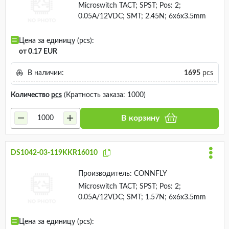
Microswitch TACT; SPST; Pos: 2;
0.05A/12VDC; SMT; 2.45N; 6x6x3.5mm
Цена за единицу (pcs):
от 0.17 EUR
В наличии:
1695
pcs
Количество
pcs
(Кратность заказа: 1000)
В корзину
DS1042-03-119KKR16010
Производитель:
CONNFLY
Microswitch TACT; SPST; Pos: 2;
0.05A/12VDC; SMT; 1.57N; 6x6x3.5mm
Цена за единицу (pcs):