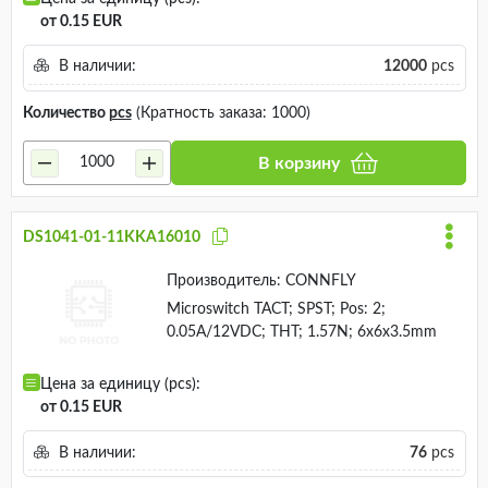
от 0.15 EUR
В наличии:
12000
pcs
Количество
pcs
(Кратность заказа: 1000)
В корзину
DS1041-01-11KKA16010
Производитель:
CONNFLY
Microswitch TACT; SPST; Pos: 2;
0.05A/12VDC; THT; 1.57N; 6x6x3.5mm
Цена за единицу (pcs):
от 0.15 EUR
В наличии:
76
pcs