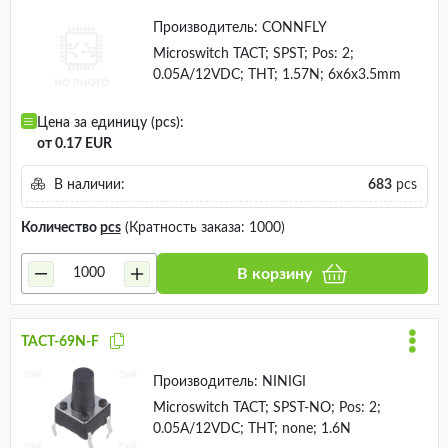
Производитель:
CONNFLY
Microswitch TACT; SPST; Pos: 2;
0.05A/12VDC; THT; 1.57N; 6x6x3.5mm
Цена за единицу (pcs):
от 0.17 EUR
В наличии:
683
pcs
Количество
pcs
(Кратность заказа: 1000)
В корзину
TACT-69N-F
Производитель:
NINIGI
Microswitch TACT; SPST-NO; Pos: 2;
0.05A/12VDC; THT; none; 1.6N