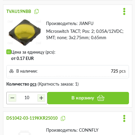
TVAU19NBB
Производитель:
JIANFU
Microswitch TACT; Pos: 2; 0.05A/12VDC;
SMT; none; 3x2.75mm; 0.65mm
Цена за единицу (pcs):
от 0.17 EUR
В наличии:
725
pcs
Количество
pcs
(Кратность заказа: 1)
В корзину
DS1042-03-119KKR25010
Производитель:
CONNFLY