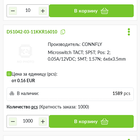
В корзину
DS1042-03-11KKR16010
Производитель:
CONNFLY
Microswitch TACT; SPST; Pos: 2;
0.05A/12VDC; SMT; 1.57N; 6x6x3.5mm
Цена за единицу (pcs):
от 0.16 EUR
В наличии:
1589
pcs
Количество
pcs
(Кратность заказа: 1000)
В корзину