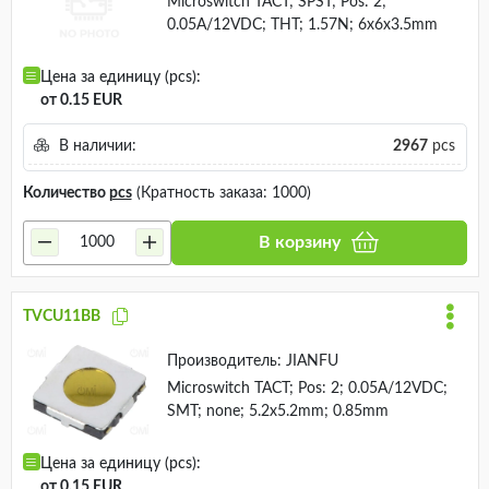
Microswitch TACT; SPST; Pos: 2;
0.05A/12VDC; THT; 1.57N; 6x6x3.5mm
Цена за единицу (pcs):
от 0.15 EUR
В наличии:
2967
pcs
Количество
pcs
(Кратность заказа: 1000)
В корзину
TVCU11BB
Производитель:
JIANFU
Microswitch TACT; Pos: 2; 0.05A/12VDC;
SMT; none; 5.2x5.2mm; 0.85mm
Цена за единицу (pcs):
от 0.15 EUR