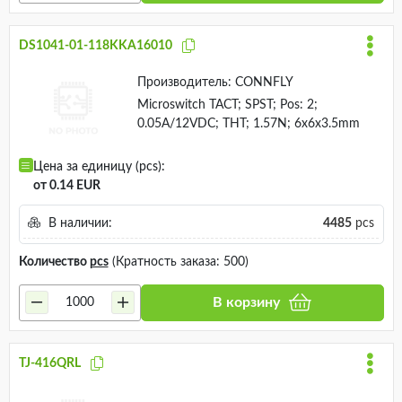
DS1041-01-118KKA16010
Производитель:
CONNFLY
Microswitch TACT; SPST; Pos: 2;
0.05A/12VDC; THT; 1.57N; 6x6x3.5mm
Цена за единицу (pcs):
от 0.14 EUR
В наличии:
4485
pcs
Количество
pcs
(Кратность заказа: 500)
В корзину
TJ-416QRL