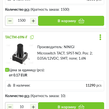
Количество
pcs
(Кратность заказа: 1500)
В корзину
TACTM-69N-F
Производитель:
NINIGI
Microswitch TACT; SPST-NO; Pos: 2;
0.05A/12VDC; SMT; none; 1.6N
Цена за единицу (pcs):
от 0.17 EUR
В наличии:
11290
pcs
Количество
pcs
(Кратность заказа: 10)
В корзину