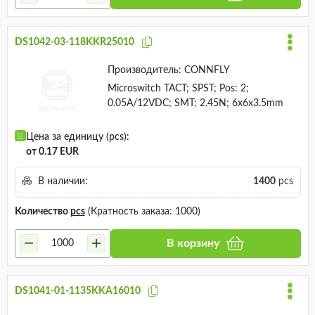
DS1042-03-118KKR25010
Производитель:
CONNFLY
Microswitch TACT; SPST; Pos: 2;
0.05A/12VDC; SMT; 2.45N; 6x6x3.5mm
Цена за единицу (pcs):
от 0.17 EUR
В наличии:
1400
pcs
Количество
pcs
(Кратность заказа: 1000)
В корзину
DS1041-01-1135KKA16010