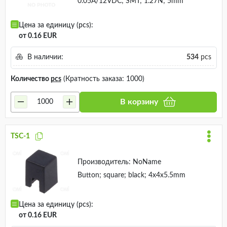
0.05A/12VDC; SMT; 1.27N; 5mm
Цена за единицу (pcs):
от 0.16 EUR
В наличии:
534
pcs
Количество
pcs
(Кратность заказа: 1000)
В корзину
TSC-1
Производитель:
NoName
Button; square; black; 4x4x5.5mm
Цена за единицу (pcs):
от 0.16 EUR