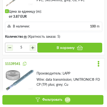
PVC; 5x0.34mm2; grey; Cu; PVC
Цена за единицу (m):
от 3.87 EUR
В наличии:
100
m
Количество
m
(Кратность заказа: 5)
В корзину
11139541
Производитель:
LAPP
Wire: data transmission; UNITRONIC® FD
CP (TP) plus; grey; Cu
Цена за единицу (m):
Фильтровать
528
от 3.89 EUR