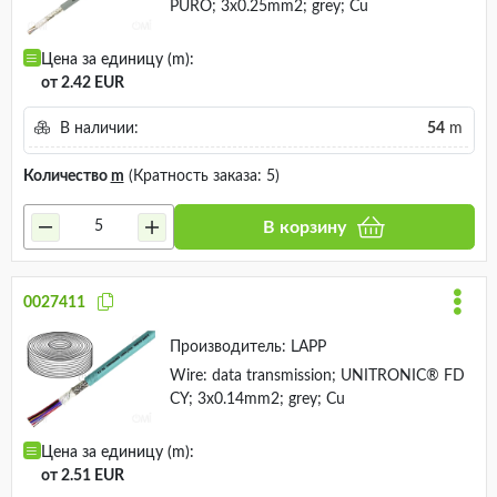
PURO; 3x0.25mm2; grey; Cu
Цена за единицу (m):
от 2.42 EUR
В наличии:
54
m
Количество
m
(Кратность заказа: 5)
В корзину
0027411
Производитель:
LAPP
Wire: data transmission; UNITRONIC® FD
CY; 3x0.14mm2; grey; Cu
Цена за единицу (m):
от 2.51 EUR