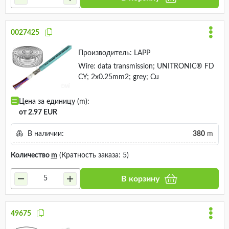
0027425
Производитель:
LAPP
Wire: data transmission; UNITRONIC® FD
CY; 2x0.25mm2; grey; Cu
Цена за единицу (m):
от 2.97 EUR
В наличии:
380
m
Количество
m
(Кратность заказа: 5)
В корзину
49675