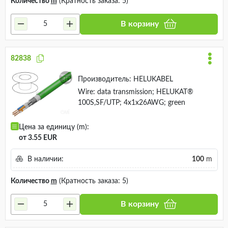
Количество
m
(Кратность заказа: 5)
В корзину
82838
Производитель:
HELUKABEL
Wire: data transmission; HELUKAT®
100S,SF/UTP; 4x1x26AWG; green
Цена за единицу (m):
от 3.55 EUR
В наличии:
100
m
Количество
m
(Кратность заказа: 5)
В корзину