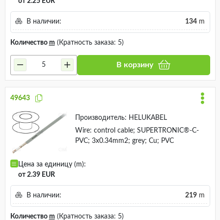
от 2.25 EUR
В наличии:
134
m
Количество
m
(Кратность заказа: 5)
В корзину
49643
Производитель:
HELUKABEL
Wire: control cable; SUPERTRONIC®-C-
PVC; 3x0.34mm2; grey; Cu; PVC
Цена за единицу (m):
от 2.39 EUR
В наличии:
219
m
Количество
m
(Кратность заказа: 5)