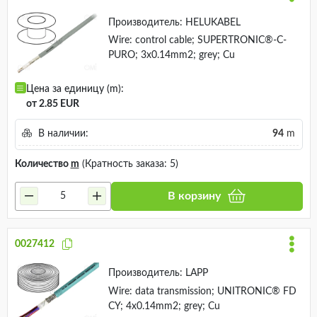
Производитель:
HELUKABEL
Wire: control cable; SUPERTRONIC®-C-
PURO; 3x0.14mm2; grey; Cu
Цена за единицу (m):
от 2.85 EUR
В наличии:
94
m
Количество
m
(Кратность заказа: 5)
В корзину
0027412
Производитель:
LAPP
Wire: data transmission; UNITRONIC® FD
CY; 4x0.14mm2; grey; Cu