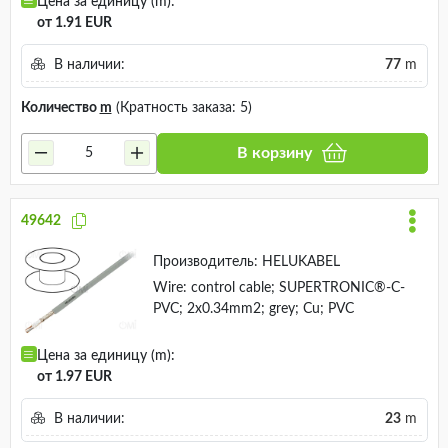
Цена за единицу (m):
от 1.91 EUR
В наличии:
77
m
Количество
m
(Кратность заказа: 5)
В корзину
49642
Производитель:
HELUKABEL
Wire: control cable; SUPERTRONIC®-C-
PVC; 2x0.34mm2; grey; Cu; PVC
Цена за единицу (m):
от 1.97 EUR
В наличии:
23
m