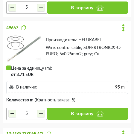
В корзину
49667
Производитель:
HELUKABEL
Wire: control cable; SUPERTRONIC®-C-
PURO; 5x0.25mm2; grey; Cu
Цена за единицу (m):
от 3.71 EUR
В наличии:
95
m
Количество
m
(Кратность заказа: 5)
В корзину