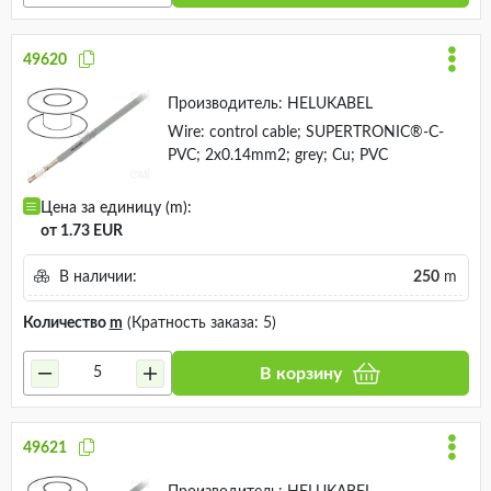
49620
Производитель:
HELUKABEL
Wire: control cable; SUPERTRONIC®-C-
PVC; 2x0.14mm2; grey; Cu; PVC
Цена за единицу (m):
от 1.73 EUR
В наличии:
250
m
Количество
m
(Кратность заказа: 5)
В корзину
49621