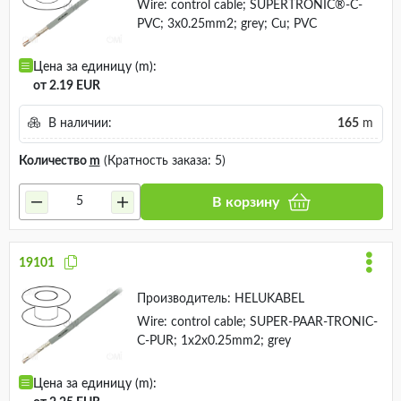
Wire: control cable; SUPERTRONIC®-C-
PVC; 3x0.25mm2; grey; Cu; PVC
Цена за единицу (m):
от 2.19 EUR
В наличии:
165
m
Количество
m
(Кратность заказа: 5)
В корзину
19101
Производитель:
HELUKABEL
Wire: control cable; SUPER-PAAR-TRONIC-
C-PUR; 1x2x0.25mm2; grey
Цена за единицу (m):