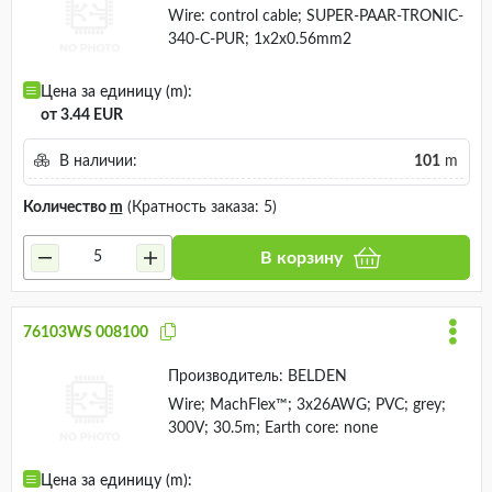
Wire: control cable; SUPER-PAAR-TRONIC-
340-C-PUR; 1x2x0.56mm2
Цена за единицу (m):
от 3.44 EUR
В наличии:
101
m
Количество
m
(Кратность заказа: 5)
В корзину
76103WS 008100
Производитель:
BELDEN
Wire; MachFlex™; 3x26AWG; PVC; grey;
300V; 30.5m; Earth core: none
Цена за единицу (m):