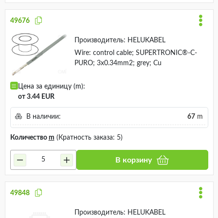
49676
Производитель:
HELUKABEL
Wire: control cable; SUPERTRONIC®-C-
PURO; 3x0.34mm2; grey; Cu
Цена за единицу (m):
от 3.44 EUR
В наличии:
67
m
Количество
m
(Кратность заказа: 5)
В корзину
49848
Производитель:
HELUKABEL