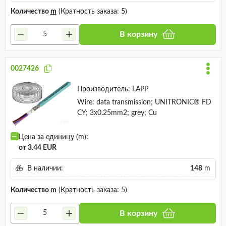
Количество
m
(Кратность заказа: 5)
В корзину
0027426
Производитель:
LAPP
Wire: data transmission; UNITRONIC® FD
CY; 3x0.25mm2; grey; Cu
Цена за единицу (m):
от 3.44 EUR
В наличии:
148
m
Количество
m
(Кратность заказа: 5)
В корзину