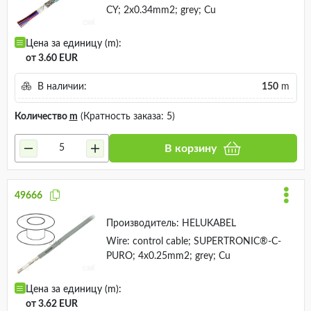
CY; 2x0.34mm2; grey; Cu
Цена за единицу (m):
от 3.60 EUR
В наличии:
150
m
Количество
m
(Кратность заказа: 5)
В корзину
49666
Производитель:
HELUKABEL
Wire: control cable; SUPERTRONIC®-C-
PURO; 4x0.25mm2; grey; Cu
Цена за единицу (m):
от 3.62 EUR