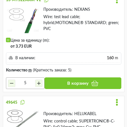
13-MYS22X06R-V2
Производитель:
NEXANS
Wire: test lead cable;
hybrid,MOTIONLINE® STANDARD; green;
PVC
Цена за единицу (m):
от 3.73 EUR
В наличии:
160
m
Количество
m
(Кратность заказа: 5)
В корзину
49645
Производитель:
HELUKABEL
Wire: control cable; SUPERTRONIC®-C-