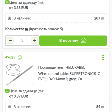
Цена за единицу (m):
от 3.38 EUR
В наличии:
207
m
Количество
m
(Кратность заказа: 5)
В корзину
49625
Производитель:
HELUKABEL
Wire: control cable; SUPERTRONIC®-C-
PVC; 10x0.14mm2; grey; Cu
Цена за единицу (m):
от 3.39 EUR
В наличии:
84
m