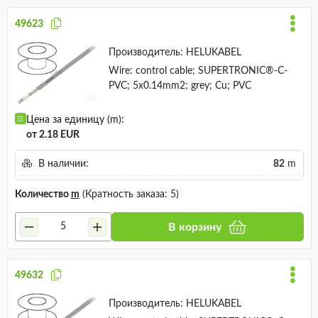
49623
Производитель:
HELUKABEL
Wire: control cable; SUPERTRONIC®-C-
PVC; 5x0.14mm2; grey; Cu; PVC
Цена за единицу (m):
от 2.18 EUR
В наличии:
82
m
Количество
m
(Кратность заказа: 5)
В корзину
49632
Производитель:
HELUKABEL