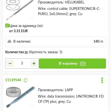
Производитель:
HELUKABEL
Wire: control cable; SUPERTRONIC®-C-
PURO; 2x0.34mm2; grey; Cu
Цена за единицу (m):
от 3.31 EUR
В наличии:
140
m
Количество
m
(Кратность заказа: 5)
В корзину
11139544
Производитель:
LAPP
Wire: data transmission; UNITRONIC® FD
CP (TP) plus; grey; Cu