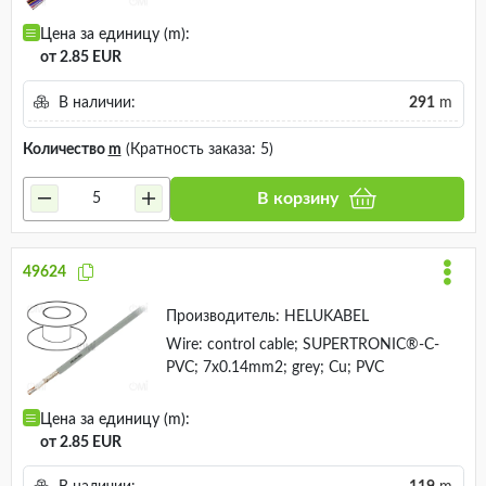
Цена за единицу (m):
от 2.85 EUR
В наличии:
291
m
Количество
m
(Кратность заказа: 5)
В корзину
49624
Производитель:
HELUKABEL
Wire: control cable; SUPERTRONIC®-C-
PVC; 7x0.14mm2; grey; Cu; PVC
Цена за единицу (m):
от 2.85 EUR