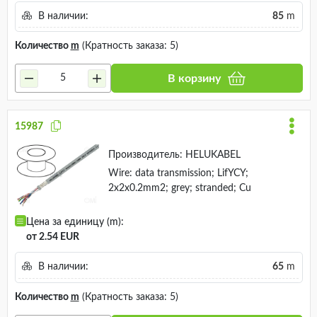
В наличии:
85
m
Количество
m
(Кратность заказа: 5)
В корзину
15987
Производитель:
HELUKABEL
Wire: data transmission; LifYCY;
2x2x0.2mm2; grey; stranded; Cu
Цена за единицу (m):
от 2.54 EUR
В наличии:
65
m
Количество
m
(Кратность заказа: 5)