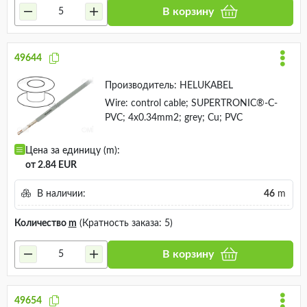
В корзину
49644
Производитель:
HELUKABEL
Wire: control cable; SUPERTRONIC®-C-
PVC; 4x0.34mm2; grey; Cu; PVC
Цена за единицу (m):
от 2.84 EUR
В наличии:
46
m
Количество
m
(Кратность заказа: 5)
В корзину
49654