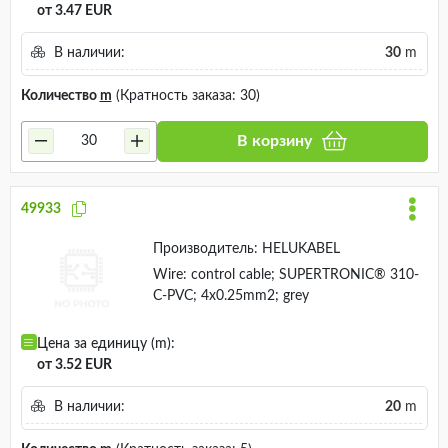
от 3.47 EUR
В наличии:
30
m
Количество
m
(Кратность заказа: 30)
В корзину
49933
Производитель:
HELUKABEL
Wire: control cable; SUPERTRONIC® 310-
C-PVC; 4x0.25mm2; grey
Цена за единицу (m):
от 3.52 EUR
В наличии:
20
m