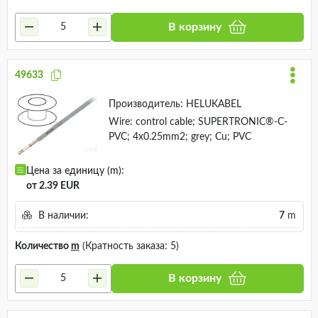
В корзину
49633
Производитель:
HELUKABEL
Wire: control cable; SUPERTRONIC®-C-
PVC; 4x0.25mm2; grey; Cu; PVC
Цена за единицу (m):
от 2.39 EUR
В наличии:
7
m
Количество
m
(Кратность заказа: 5)
В корзину