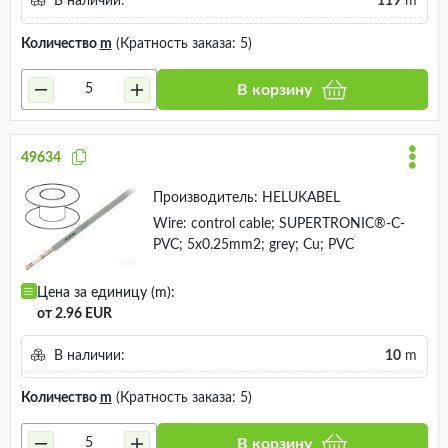
В наличии:
119
m
Количество
m
(Кратность заказа: 5)
В корзину
49634
Производитель:
HELUKABEL
Wire: control cable; SUPERTRONIC®-C-
PVC; 5x0.25mm2; grey; Cu; PVC
Цена за единицу (m):
от 2.96 EUR
В наличии:
10
m
Количество
m
(Кратность заказа: 5)
В корзину