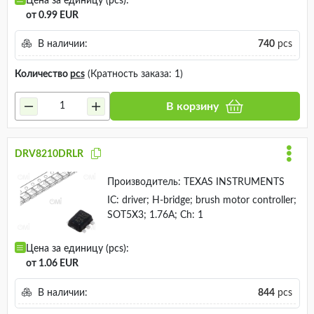
Цена за единицу (pcs):
от 0.99 EUR
В наличии:
740
pcs
Количество
pcs
(Кратность заказа: 1)
В корзину
DRV8210DRLR
Производитель:
TEXAS INSTRUMENTS
IC: driver; H-bridge; brush motor controller;
SOT5X3; 1.76A; Ch: 1
Цена за единицу (pcs):
от 1.06 EUR
В наличии:
844
pcs