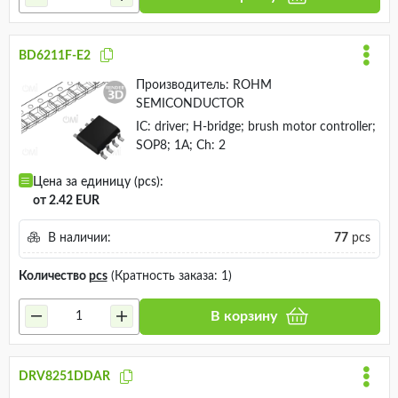
BD6211F-E2
Производитель:
ROHM
SEMICONDUCTOR
IC: driver; H-bridge; brush motor controller;
SOP8; 1A; Ch: 2
Цена за единицу (pcs):
от 2.42 EUR
В наличии:
77
pcs
Количество
pcs
(Кратность заказа: 1)
В корзину
DRV8251DDAR