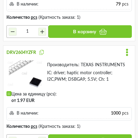
В наличии:
79
pcs
Количество
pcs
(Кратность заказа: 1)
В корзину
DRV2604YZFR
Производитель:
TEXAS INSTRUMENTS
IC: driver; haptic motor controller;
I2C,PWM; DSBGA9; 5.5V; Ch: 1
Цена за единицу (pcs):
от 1.97 EUR
В наличии:
1000
pcs
Количество
pcs
(Кратность заказа: 1)