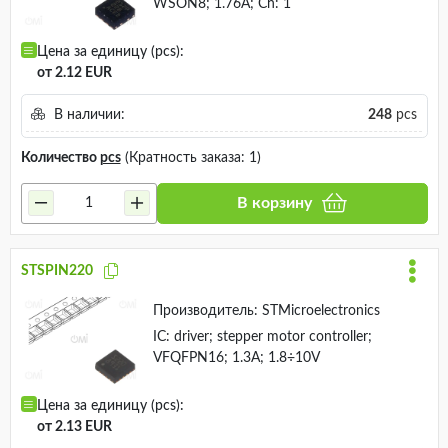
WSON8; 1.76A; Ch: 1
Цена за единицу (pcs):
от 2.12 EUR
В наличии:
248
pcs
Количество
pcs
(Кратность заказа: 1)
В корзину
STSPIN220
Производитель:
STMicroelectronics
IC: driver; stepper motor controller;
VFQFPN16; 1.3A; 1.8÷10V
Цена за единицу (pcs):
от 2.13 EUR