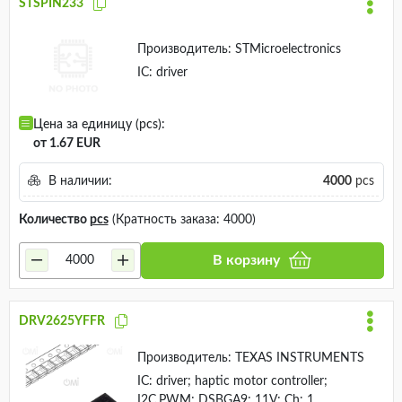
STSPIN233
Производитель:
STMicroelectronics
IC: driver
Цена за единицу (pcs):
от 1.67 EUR
В наличии:
4000
pcs
Количество
pcs
(Кратность заказа: 4000)
В корзину
DRV2625YFFR
Производитель:
TEXAS INSTRUMENTS
IC: driver; haptic motor controller;
I2C,PWM; DSBGA9; 11V; Ch: 1