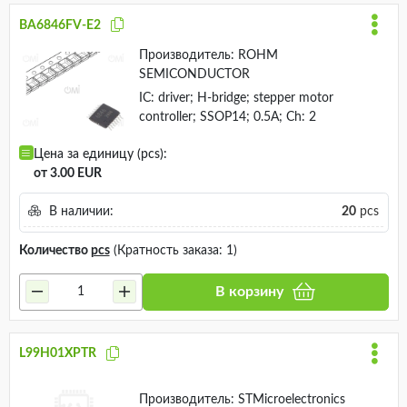
BA6846FV-E2
Производитель:
ROHM
SEMICONDUCTOR
IC: driver; H-bridge; stepper motor
controller; SSOP14; 0.5A; Ch: 2
Цена за единицу (pcs):
от 3.00 EUR
В наличии:
20
pcs
Количество
pcs
(Кратность заказа: 1)
В корзину
L99H01XPTR
Производитель:
STMicroelectronics