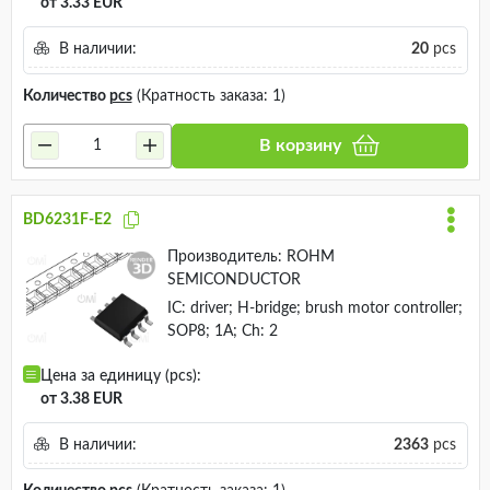
от 3.33 EUR
В наличии:
20
pcs
Количество
pcs
(Кратность заказа: 1)
В корзину
BD6231F-E2
Производитель:
ROHM
SEMICONDUCTOR
IC: driver; H-bridge; brush motor controller;
SOP8; 1A; Ch: 2
Цена за единицу (pcs):
от 3.38 EUR
В наличии:
2363
pcs