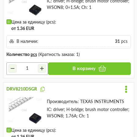
IC: driver; H-bridge; brush motor controller;
WSON8; 0÷1.5A; Ch: 1
Цена за единицу (pcs):
от 1.36 EUR
В наличии:
31
pcs
Количество
pcs
(Кратность заказа: 1)
В корзину
DRV8210DSGR
Производитель:
TEXAS INSTRUMENTS
IC: driver; H-bridge; brush motor controller;
WSON8; 1.76A; Ch: 1
Цена за единицу (pcs):