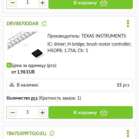
В корзину
DRV8870DDAR
Производитель:
TEXAS INSTRUMENTS
IC: driver; H-bridge; brush motor controller;
HSOP8; 1.75A; Ch: 1
Цена за единицу (pcs):
от 1.98 EUR
В наличии:
15
pcs
Количество
pcs
(Кратность заказа: 1)
В корзину
TB67S209FTG(O,EL)