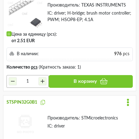
Производитель:
TEXAS INSTRUMENTS
IC: driver; H-bridge; brush motor controller;
PWM; HSOP8-EP; 4.1A
Цена за единицу (pcs):
от 2.51 EUR
В наличии:
976
pcs
Количество
pcs
(Кратность заказа: 1)
В корзину
STSPIN32G0B1
Производитель:
STMicroelectronics
IC: driver