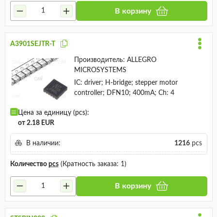
В корзину
A3901SEJTR-T
Производитель:
ALLEGRO
MICROSYSTEMS
IC: driver; H-bridge; stepper motor
controller; DFN10; 400mA; Ch: 4
Цена за единицу (pcs):
от 2.18 EUR
В наличии:
1216
pcs
Количество
pcs
(Кратность заказа: 1)
В корзину