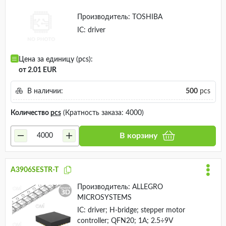
Производитель:
TOSHIBA
IC: driver
Цена за единицу (pcs):
от 2.01 EUR
В наличии:
500
pcs
Количество
pcs
(Кратность заказа: 4000)
В корзину
A3906SESTR-T
Производитель:
ALLEGRO
MICROSYSTEMS
IC: driver; H-bridge; stepper motor
controller; QFN20; 1A; 2.5÷9V