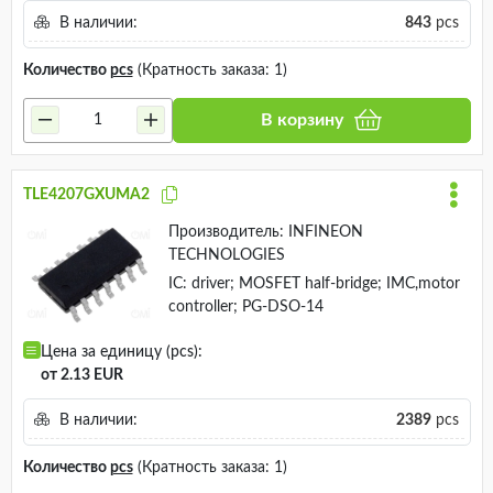
В наличии:
843
pcs
Количество
pcs
(Кратность заказа: 1)
В корзину
TLE4207GXUMA2
Производитель:
INFINEON
TECHNOLOGIES
IC: driver; MOSFET half-bridge; IMC,motor
controller; PG-DSO-14
Цена за единицу (pcs):
от 2.13 EUR
В наличии:
2389
pcs
Количество
pcs
(Кратность заказа: 1)