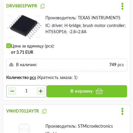
DRV8801PWPR
Производитель:
TEXAS INSTRUMENTS
IC: driver; H-bridge; brush motor controller;
HTSSOP16; -2.8÷2.8A
Цена за единицу (pcs):
от 3.71 EUR
В наличии:
749
pcs
Количество
pcs
(Кратность заказа: 1)
В корзину
VNHD7012AYTR
Производитель:
STMicroelectronics