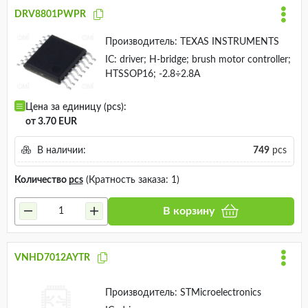
DRV8801PWPR
Производитель:
TEXAS INSTRUMENTS
IC: driver; H-bridge; brush motor controller;
HTSSOP16; -2.8÷2.8A
Цена за единицу (pcs):
от 3.70 EUR
В наличии:
749
pcs
Количество
pcs
(Кратность заказа: 1)
В корзину
VNHD7012AYTR
Производитель:
STMicroelectronics