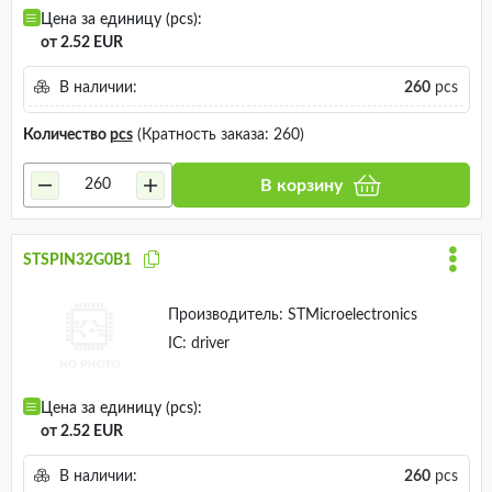
Цена за единицу (pcs):
от 2.52 EUR
В наличии:
260
pcs
Количество
pcs
(Кратность заказа: 260)
В корзину
STSPIN32G0B1
Производитель:
STMicroelectronics
IC: driver
Цена за единицу (pcs):
от 2.52 EUR
В наличии:
260
pcs