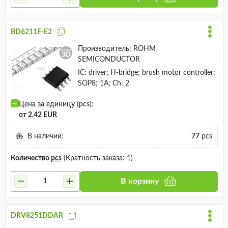
BD6211F-E2
Производитель:
ROHM
SEMICONDUCTOR
IC: driver; H-bridge; brush motor controller;
SOP8; 1A; Ch: 2
Цена за единицу (pcs):
от 2.42 EUR
В наличии:
77
pcs
Количество
pcs
(Кратность заказа: 1)
В корзину
DRV8251DDAR