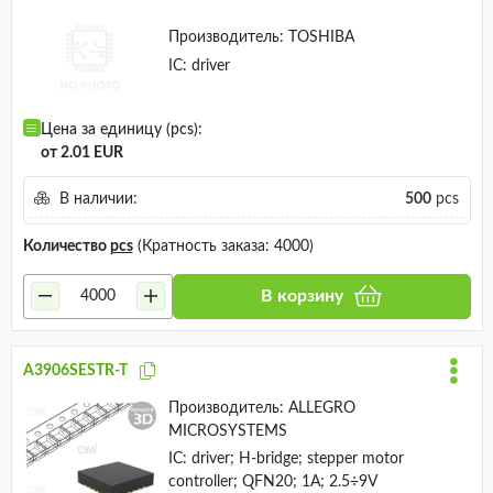
Производитель:
TOSHIBA
IC: driver
Цена за единицу (pcs):
от 2.01 EUR
В наличии:
500
pcs
Количество
pcs
(Кратность заказа: 4000)
В корзину
A3906SESTR-T
Производитель:
ALLEGRO
MICROSYSTEMS
IC: driver; H-bridge; stepper motor
controller; QFN20; 1A; 2.5÷9V