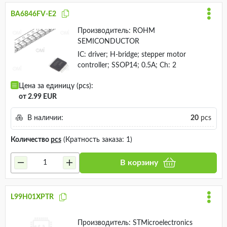
BA6846FV-E2
Производитель:
ROHM
SEMICONDUCTOR
IC: driver; H-bridge; stepper motor
controller; SSOP14; 0.5A; Ch: 2
Цена за единицу (pcs):
от 2.99 EUR
В наличии:
20
pcs
Количество
pcs
(Кратность заказа: 1)
В корзину
L99H01XPTR
Производитель:
STMicroelectronics