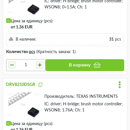
IC: driver; H-bridge; brush motor controller;
WSON8; 0÷1.5A; Ch: 1
Цена за единицу (pcs):
от 1.36 EUR
В наличии:
31
pcs
Количество
pcs
(Кратность заказа: 1)
В корзину
DRV8210DSGR
Производитель:
TEXAS INSTRUMENTS
IC: driver; H-bridge; brush motor controller;
WSON8; 1.76A; Ch: 1
Цена за единицу (pcs):