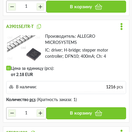
В корзину
A3901SEJTR-T
Производитель:
ALLEGRO
MICROSYSTEMS
IC: driver; H-bridge; stepper motor
controller; DFN10; 400mA; Ch: 4
Цена за единицу (pcs):
от 2.18 EUR
В наличии:
1216
pcs
Количество
pcs
(Кратность заказа: 1)
В корзину