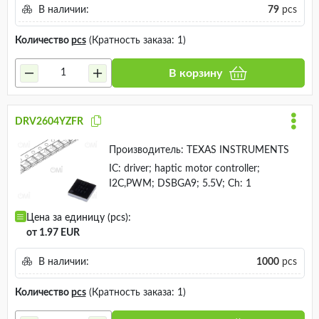
В наличии:
79
pcs
Количество
pcs
(Кратность заказа: 1)
В корзину
DRV2604YZFR
Производитель:
TEXAS INSTRUMENTS
IC: driver; haptic motor controller;
I2C,PWM; DSBGA9; 5.5V; Ch: 1
Цена за единицу (pcs):
от 1.97 EUR
В наличии:
1000
pcs
Количество
pcs
(Кратность заказа: 1)