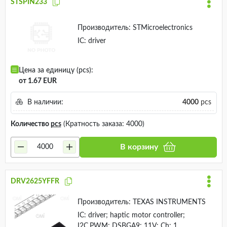
STSPIN233
Производитель:
STMicroelectronics
IC: driver
Цена за единицу (pcs):
от 1.67 EUR
В наличии:
4000
pcs
Количество
pcs
(Кратность заказа: 4000)
В корзину
DRV2625YFFR
Производитель:
TEXAS INSTRUMENTS
IC: driver; haptic motor controller;
I2C,PWM; DSBGA9; 11V; Ch: 1