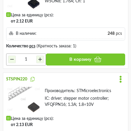
WSON8; 1.76A; Ch: 1
Цена за единицу (pcs):
от 2.12 EUR
В наличии:
248
pcs
Количество
pcs
(Кратность заказа: 1)
В корзину
STSPIN220
Производитель:
STMicroelectronics
IC: driver; stepper motor controller;
VFQFPN16; 1.3A; 1.8÷10V
Цена за единицу (pcs):
от 2.13 EUR