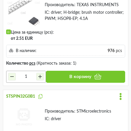
Производитель:
TEXAS INSTRUMENTS
IC: driver; H-bridge; brush motor controller;
PWM; HSOP8-EP; 4.1A
Цена за единицу (pcs):
от 2.51 EUR
В наличии:
976
pcs
Количество
pcs
(Кратность заказа: 1)
В корзину
STSPIN32G0B1
Производитель:
STMicroelectronics
IC: driver