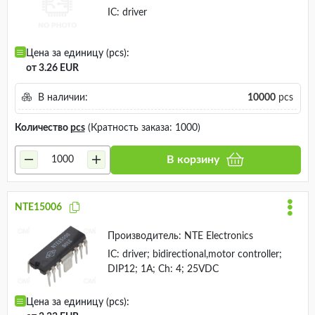
IC: driver
Цена за единицу (pcs):
от 3.26 EUR
В наличии:
10000
pcs
Количество
pcs
(Кратность заказа: 1000)
В корзину
NTE15006
Производитель:
NTE Electronics
IC: driver; bidirectional,motor controller;
DIP12; 1A; Ch: 4; 25VDC
Цена за единицу (pcs):