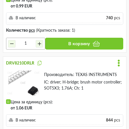
Цена за единицу (pcs):
от 0.99 EUR
В наличии:
740
pcs
Количество
pcs
(Кратность заказа: 1)
В корзину
DRV8210DRLR
Производитель:
TEXAS INSTRUMENTS
IC: driver; H-bridge; brush motor controller;
SOT5X3; 1.76A; Ch: 1
Цена за единицу (pcs):
от 1.06 EUR
В наличии:
844
pcs