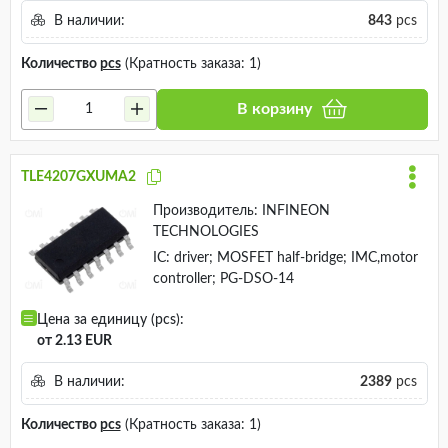
В наличии:
843
pcs
Количество
pcs
(Кратность заказа: 1)
В корзину
TLE4207GXUMA2
Производитель:
INFINEON
TECHNOLOGIES
IC: driver; MOSFET half-bridge; IMC,motor
controller; PG-DSO-14
Цена за единицу (pcs):
от 2.13 EUR
В наличии:
2389
pcs
Количество
pcs
(Кратность заказа: 1)