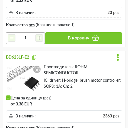
от 3.33 EUR
В наличии:
20
pcs
Количество
pcs
(Кратность заказа: 1)
В корзину
BD6231F-E2
Производитель:
ROHM
SEMICONDUCTOR
IC: driver; H-bridge; brush motor controller;
SOP8; 1A; Ch: 2
Цена за единицу (pcs):
от 3.38 EUR
В наличии:
2363
pcs