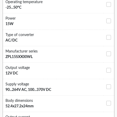
Operating temperature
-25...50°C
Power
15W
Type of converter
AC/DC
Manufacturer series
ZPL15SXX00WL
Output voltage
12V DC
Supply voltage
90...264V AC, 100...370V DC
Body dimensions
52.4x27.2x24mm