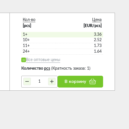
Кол-во
Цена
[pcs]
[EUR/pcs]
1+
3.36
10+
2.52
11+
1.73
24+
1.64
Все оптовые цены
Количество
pcs
(Кратность заказа: 1)
В корзину