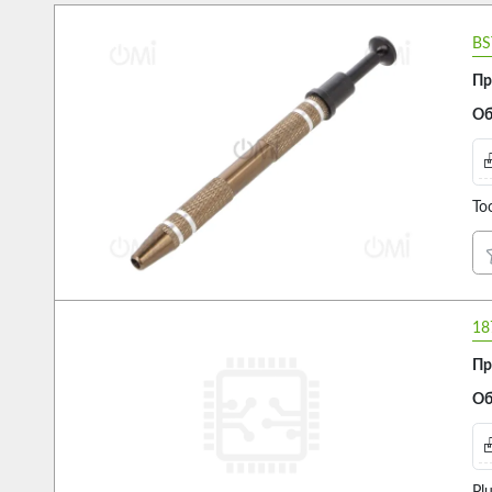
BS
Пр
Об
Too
18
Пр
Об