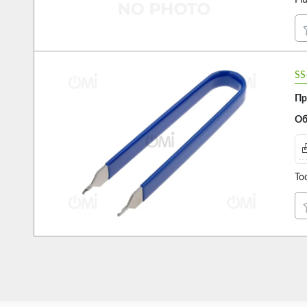
Pl
SS
Пр
Об
To