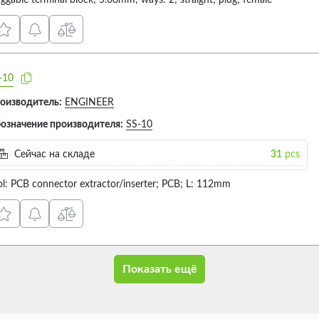
uggable terminal block; 5.08mm; ways: 2; straight; plug; female
-10
оизводитель:
ENGINEER
означение производителя:
SS-10
Сейчас на складе
31
pcs
ol: PCB connector extractor/inserter; PCB; L: 112mm
Показать ещё