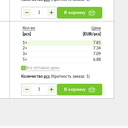
В корзину
Кол-во
Цена
[pcs]
[EUR/pcs]
1+
7.81
2+
7.34
3+
7.09
5+
6.88
Все оптовые цены
Количество
pcs
(Кратность заказа: 1)
В корзину