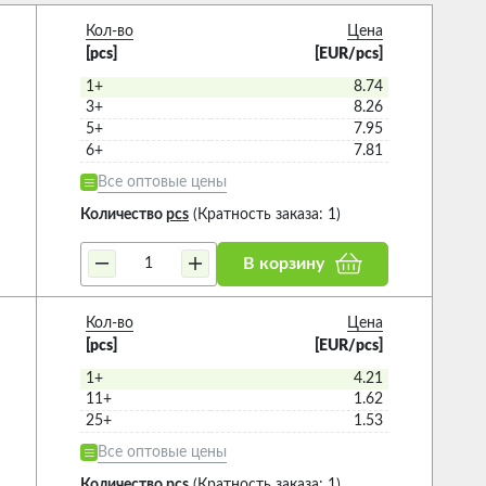
Кол-во
Цена
[pcs]
[EUR/pcs]
1+
8.74
3+
8.26
5+
7.95
6+
7.81
Все оптовые цены
Количество
pcs
(Кратность заказа: 1)
В корзину
Кол-во
Цена
[pcs]
[EUR/pcs]
1+
4.21
11+
1.62
25+
1.53
Все оптовые цены
Количество
pcs
(Кратность заказа: 1)