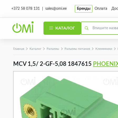
sales@omi.ee
Бренды
Оплата
Дос
+372 58 078 131
КАТАЛОГ
Главная
Каталог
Разъeмы
Разъeмы питания
Клеммники
MCV 1,5/ 2-GF-5,08 1847615
PHOENI