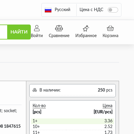
Русский
Цена с НДС
НАЙТИ
Войти
Сравнение
Избранное
Корзина
В наличии:
250
pcs
Кол-во
Цена
t; socket;
[pcs]
[EUR/pcs]
1+
3.36
08 1847615
10+
2.52
11+
1.73