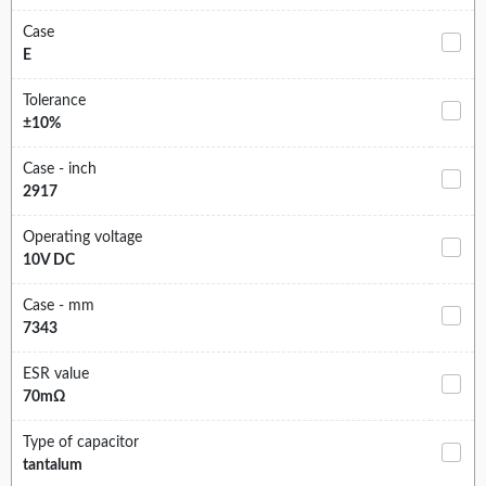
Case
E
Tolerance
±10%
Case - inch
2917
Operating voltage
10V DC
Case - mm
7343
ESR value
70mΩ
Type of capacitor
tantalum