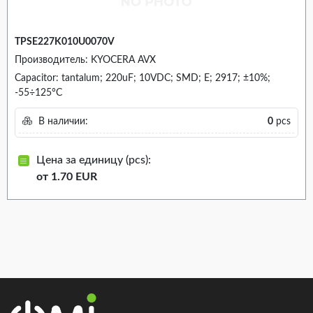
TPSE227K010U0070V
Производитель: KYOCERA AVX
Capacitor: tantalum; 220uF; 10VDC; SMD; E; 2917; ±10%;
-55÷125°C
В наличии:
0
pcs
Цена за единицу (pcs):
от 1.70 EUR