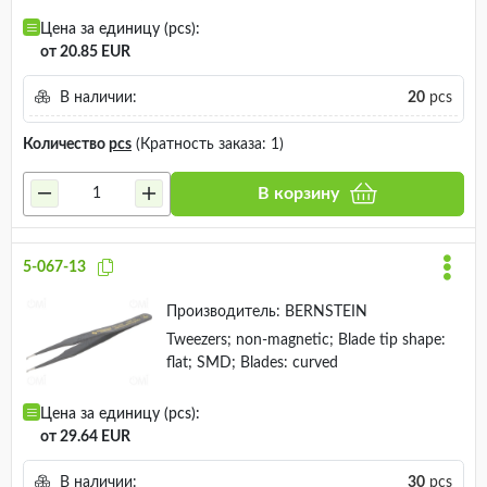
Цена за единицу (pcs):
от 20.85 EUR
В наличии:
20
pcs
Количество
pcs
(Кратность заказа: 1)
В корзину
5-067-13
Производитель:
BERNSTEIN
Tweezers; non-magnetic; Blade tip shape:
flat; SMD; Blades: curved
Цена за единицу (pcs):
от 29.64 EUR
В наличии:
30
pcs