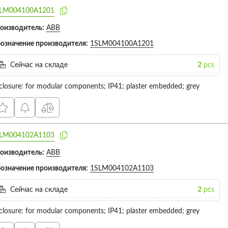
LM004100A1201
оизводитель:
ABB
означение производителя:
1SLM004100A1201
Сейчас на складе
2
pcs
closure: for modular components; IP41; plaster embedded; grey
LM004102A1103
оизводитель:
ABB
означение производителя:
1SLM004102A1103
Сейчас на складе
2
pcs
closure: for modular components; IP41; plaster embedded; grey