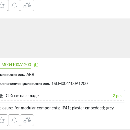
LM004100A1200
оизводитель:
ABB
означение производителя:
1SLM004100A1200
Сейчас на складе
2
pcs
closure: for modular components; IP41; plaster embedded; grey