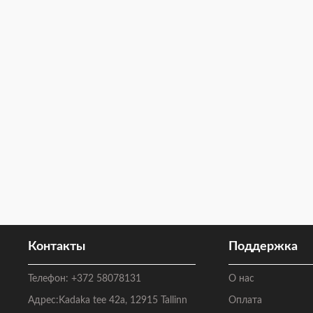
Контакты
Поддержка
Телефон:
+372 58078131
О нас
Адрес:
Kadaka tee 42a, 12915 Tallinn
Оплата