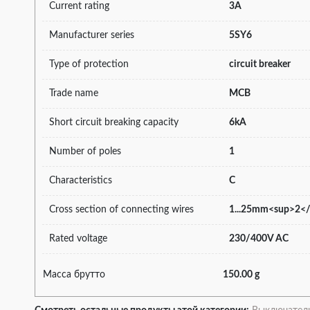
Current rating
3A
Manufacturer series
5SY6
Type of protection
circuit breaker
Trade name
MCB
Short circuit breaking capacity
6kA
Number of poles
1
Characteristics
C
Cross section of connecting wires
1...25mm<sup>2<
Rated voltage
230/400V AC
Масса брутто
150.00 g