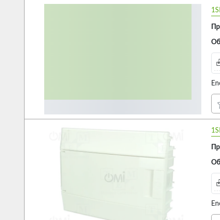
1S
Пр
Об
En
1S
Пр
Об
En