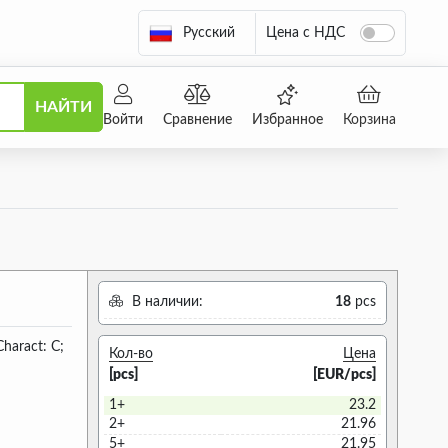
Русский
Цена с НДС
НАЙТИ
Войти
Сравнение
Избранное
Корзина
В наличии:
18
pcs
Charact: C;
Кол-во
Цена
[pcs]
[EUR/pcs]
1+
23.2
2+
21.96
5+
21.95