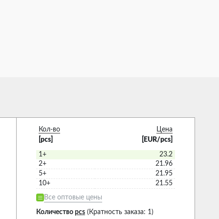
Кол-во
Цена
[pcs]
[EUR/pcs]
1+
23.2
2+
21.96
5+
21.95
10+
21.55
Все оптовые цены
Количество
pcs
(Кратность заказа: 1)