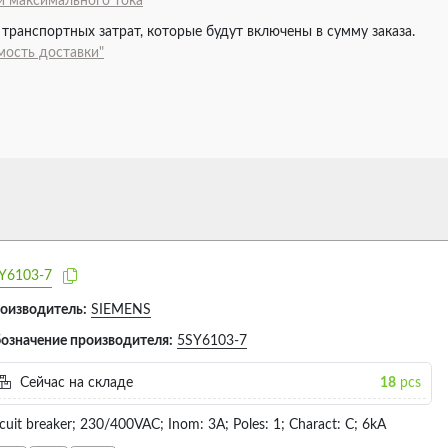
 максимального тока
 транспортных затрат, которые будут включены в сумму заказа.
мость доставки"
Y6103-7
оизводитель:
SIEMENS
означение производителя:
5SY6103-7
Сейчас на складе
18
pcs
rcuit breaker; 230/400VAC; Inom: 3A; Poles: 1; Charact: C; 6kA