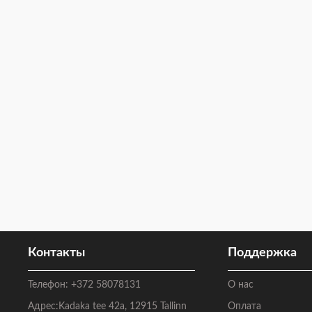
Контакты
Поддержка
Телефон:
+372 58078131
О нас
Адрес:
Kadaka tee 42a, 12915 Tallinn
Оплата