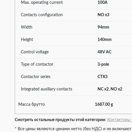
Max. operating current
100A
Contacts configuration
NO x3
Width
94mm
Height
140mm
Control voltage
48V AC
Type of contactor
3-pole
Contactor series
CTX3
Integrated auxiliary contacts
NC x2, NO x2
Масса брутто
1687.00 g
Смотреть остальные продукты этой категории:
Контакторы 
* Все цены являются ценами нетто (без НДС) и не включают