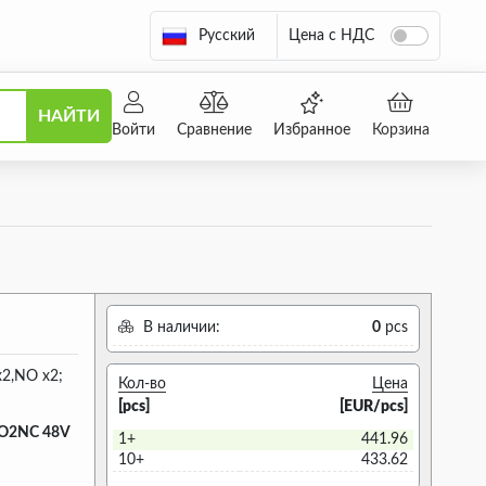
Русский
Цена с НДС
НАЙТИ
Войти
Сравнение
Избранное
Корзина
В наличии:
0
pcs
 x2,NO x2;
Кол-во
Цена
[pcs]
[EUR/pcs]
NO2NC 48V
1+
441.96
10+
433.62