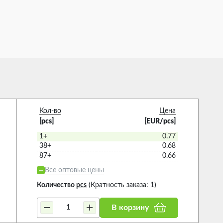
Кол-во
Цена
[pcs]
[EUR/pcs]
1+
0.77
38+
0.68
87+
0.66
Все оптовые цены
Количество
pcs
(Кратность заказа: 1)
В корзину