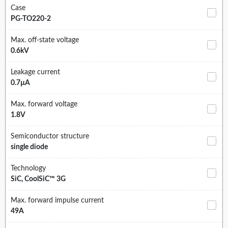
Case
PG-TO220-2
Max. off-state voltage
0.6kV
Leakage current
0.7µA
Max. forward voltage
1.8V
Semiconductor structure
single diode
Technology
SiC, CoolSiC™ 3G
Max. forward impulse current
49A