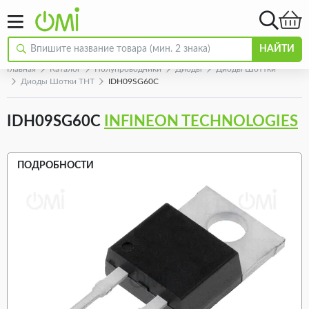
НАЙТИ
Главная
Каталог
Полупроводники
Диоды
Диоды Шоттки
Диоды Шотки THT
IDH09SG60C
IDH09SG60C
INFINEON TECHNOLOGIES
ПОДРОБНОСТИ