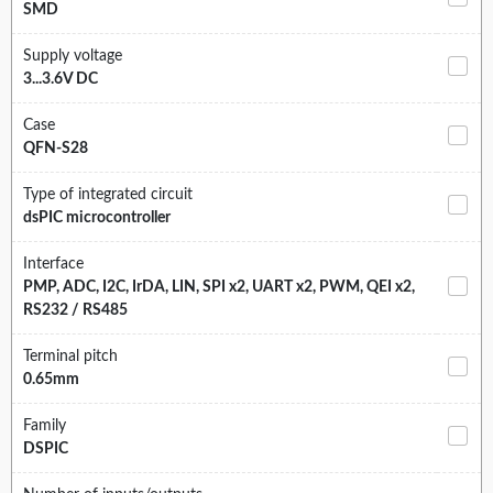
SMD
Supply voltage
3...3.6V DC
Case
QFN-S28
Type of integrated circuit
dsPIC microcontroller
Interface
PMP, ADC, I2C, IrDA, LIN, SPI x2, UART x2, PWM, QEI x2,
RS232 / RS485
Terminal pitch
0.65mm
Family
DSPIC