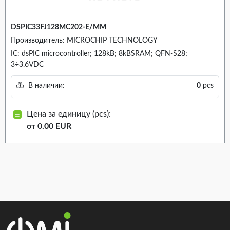
DSPIC33FJ128MC202-E/MM
Производитель: MICROCHIP TECHNOLOGY
IC: dsPIC microcontroller; 128kB; 8kBSRAM; QFN-S28;
3÷3.6VDC
В наличии:
0
pcs
Цена за единицу (pcs):
от 0.00 EUR