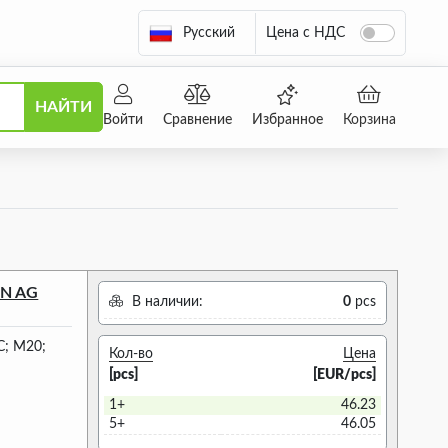
Русский
Цена с НДС
НАЙТИ
Войти
Сравнение
Избранное
Корзина
IN AG
В наличии:
0
pcs
C; M20;
Кол-во
Цена
[pcs]
[EUR/pcs]
1+
46.23
5+
46.05