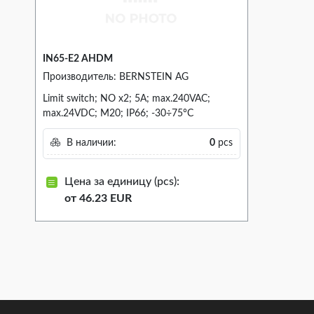
IN65-E2 AHDM
Производитель: BERNSTEIN AG
Limit switch; NO x2; 5A; max.240VAC;
max.24VDC; M20; IP66; -30÷75°C
В наличии:
0
pcs
Цена за единицу (pcs):
от 46.23 EUR