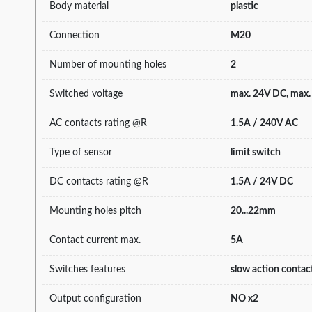
Body material
plastic
Connection
M20
Number of mounting holes
2
Switched voltage
max. 24V DC, max
AC contacts rating @R
1.5A / 240V AC
Type of sensor
limit switch
DC contacts rating @R
1.5A / 24V DC
Mounting holes pitch
20...22mm
Contact current max.
5A
Switches features
slow action contac
Output configuration
NO x2