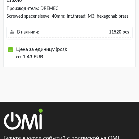
113X40
Производитель: DREMEC
Screwed spacer sleeve; 40mm; Int.thread: M3; hexagonal; brass
В наличии:
11520
pcs
Цена за единицу (pcs):
от 1.43 EUR
Будьте в курсе событий с подпиской на OMI