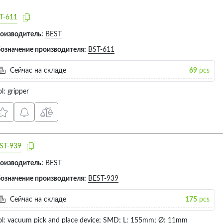
T-611
оизводитель:
BEST
означение производителя:
BST-611
Сейчас на складе
69
pcs
l: gripper
ST-939
оизводитель:
BEST
означение производителя:
BEST-939
Сейчас на складе
175
pcs
ol: vacuum pick and place device; SMD; L: 155mm; Ø: 11mm