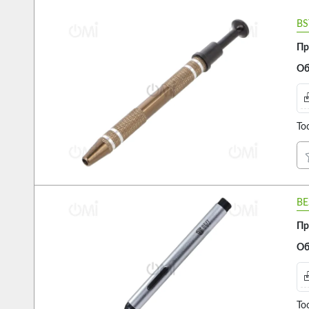
BS
Пр
Об
Too
BE
Пр
Об
To