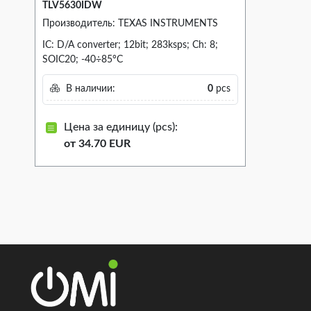
TLV5630IDW
Производитель: TEXAS INSTRUMENTS
IC: D/A converter; 12bit; 283ksps; Ch: 8;
SOIC20; -40÷85°C
В наличии:
0
pcs
Цена за единицу (pcs):
от 34.70 EUR