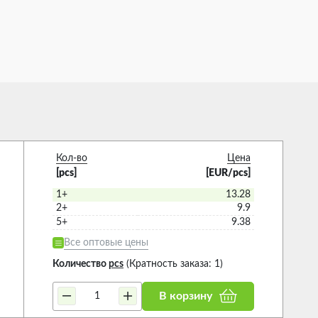
Кол-во
Цена
[pcs]
[EUR/pcs]
1+
13.28
2+
9.9
5+
9.38
Все оптовые цены
Количество
pcs
(Кратность заказа: 1)
В корзину