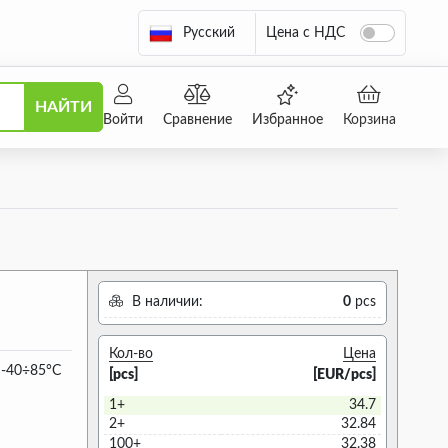
Русский
Цена с НДС
НАЙТИ
Войти
Сравнение
Избранное
Корзина
В наличии:
0
pcs
Кол-во
Цена
; -40÷85°C
[pcs]
[EUR/pcs]
1+
34.7
2+
32.84
100+
32.38