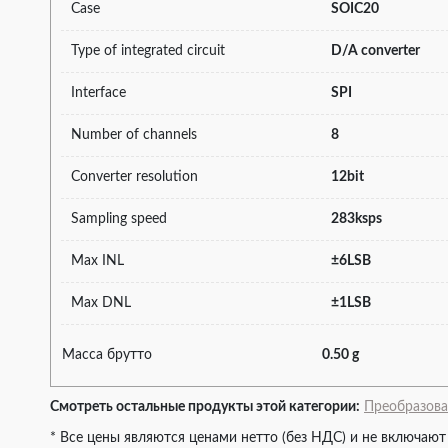
Case
SOIC20
Type of integrated circuit
D/A converter
Interface
SPI
Number of channels
8
Converter resolution
12bit
Sampling speed
283ksps
Max INL
±6LSB
Max DNL
±1LSB
Масса брутто
0.50 g
Смотреть остальные продукты этой категории:
Преобразова
* Все цены являются ценами нетто (без НДС) и не включают