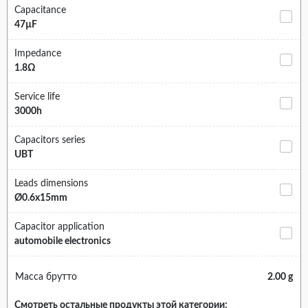
Capacitance
47µF
Impedance
1.8Ω
Service life
3000h
Capacitors series
UBT
Leads dimensions
Ø0.6x15mm
Capacitor application
automobile electronics
Масса брутто
2.00 g
Смотреть остальные продукты этой категории: