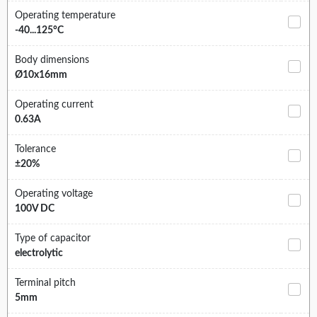
Operating temperature
-40...125°C
Body dimensions
Ø10x16mm
Operating current
0.63A
Tolerance
±20%
Operating voltage
100V DC
Type of capacitor
electrolytic
Terminal pitch
5mm