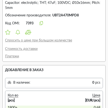
Capacitor: electrolytic; THT; 47uF; 100VDC; Ø10x16mm; Pitch:
5mm
Обозначение производителя:
UBT2A470MPD8
Код OMI:
7393
Спросить о цене при большом количестве
Стоимость доставки
Платежи
ДОБАВЛЕНИЕ В ЗАКАЗ
В наличии:
0
pcs
Кол-во
Цена
[pcs]
[EUR/pcs]
1800+
0.68