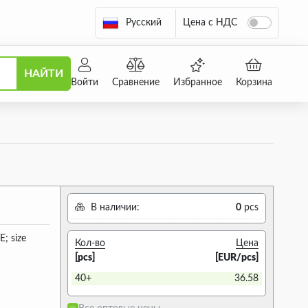
Русский
Цена с НДС
НАЙТИ
Войти
Сравнение
Избранное
Корзина
В наличии:
0
pcs
; size
Кол-во
Цена
[pcs]
[EUR/pcs]
40+
36.58