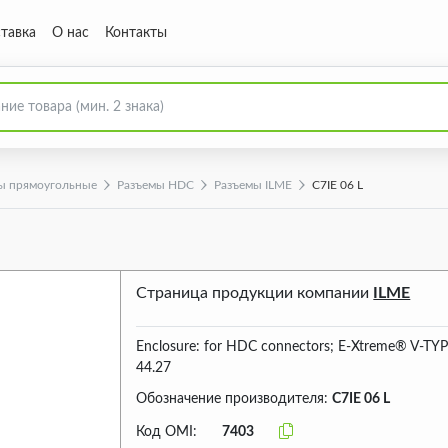
тавка
О нас
Контакты
ы прямоугольные
Разъeмы HDC
Разъeмы ILME
C7IE 06 L
Страница продукции компании
ILME
Enclosure: for HDC connectors; E-Xtreme® V-TYPE
44.27
Обозначение производителя:
C7IE 06 L
Код OMI:
7403