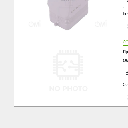
En
CC
Пр
Об
Co