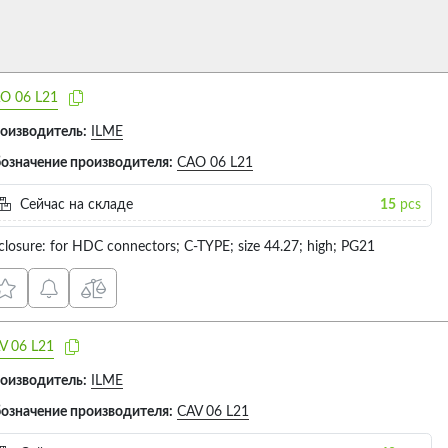
O 06 L21
оизводитель:
ILME
означение производителя:
CAO 06 L21
Сейчас на складе
15
pcs
closure: for HDC connectors; C-TYPE; size 44.27; high; PG21
V 06 L21
оизводитель:
ILME
означение производителя:
CAV 06 L21