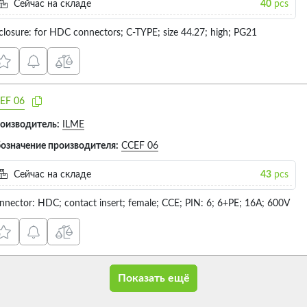
Сейчас на складе
40
pcs
closure: for HDC connectors; C-TYPE; size 44.27; high; PG21
EF 06
оизводитель:
ILME
означение производителя:
CCEF 06
Сейчас на складе
43
pcs
nnector: HDC; contact insert; female; CCE; PIN: 6; 6+PE; 16A; 600V
Показать ещё