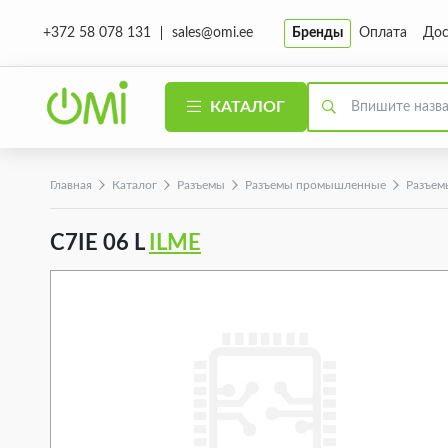
sales@omi.ee
Бренды
Оплата
Дос
+372 58 078 131
КАТАЛОГ
Главная
Каталог
Разъeмы
Разъeмы промышленные
Разъeм
C7IE 06 L
ILME