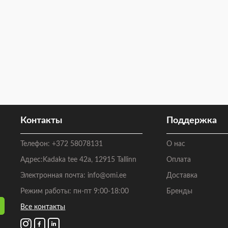
Контакты
Поддержка
Телефон:
+372 58078131
О нас
Адрес:
Kadaka tee 42a, 12915 Tallinn
Оплата
Электронная почта:
info@omi.ee
Доставка
Режим работы: пн-пт 9:00-18:00
Бренды
Все контакты