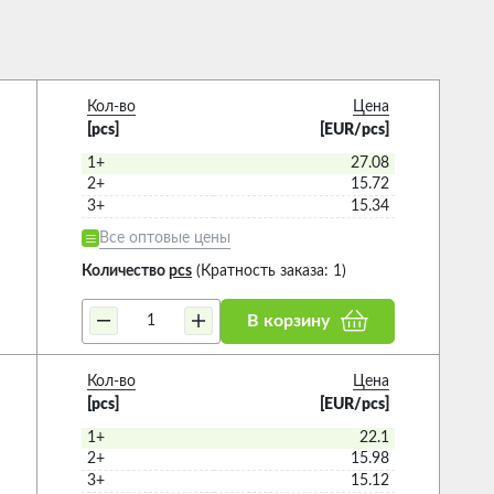
Кол-во
Цена
[pcs]
[EUR/pcs]
1+
27.08
2+
15.72
3+
15.34
Все оптовые цены
Количество
pcs
(Кратность заказа: 1)
В корзину
Кол-во
Цена
[pcs]
[EUR/pcs]
1+
22.1
2+
15.98
3+
15.12