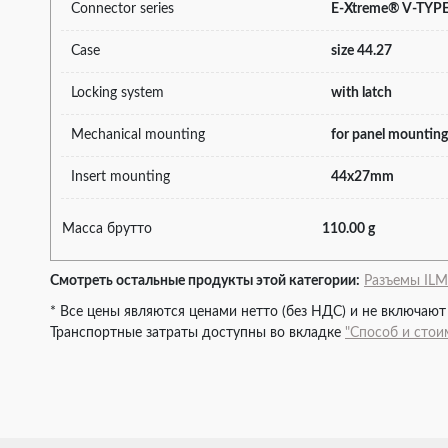
Connector series
E-Xtreme® V-TYP
Case
size 44.27
Locking system
with latch
Mechanical mounting
for panel mounting
Insert mounting
44x27mm
Масса брутто
110.00 g
Смотреть остальные продукты этой категории:
Разъeмы IL
* Все цены являются ценами нетто (без НДС) и не включают
Транспортные затраты доступны во вкладке
"Способ и стои