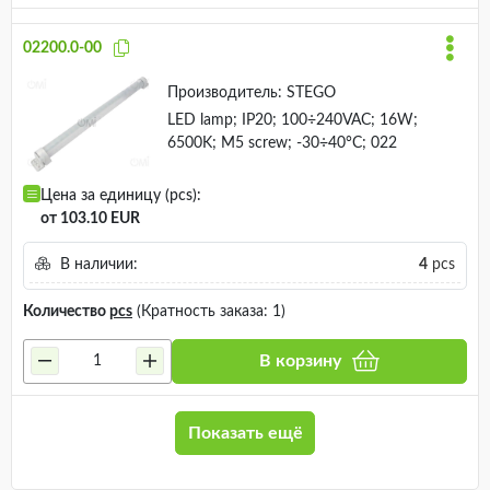
02200.0-00
Производитель:
STEGO
LED lamp; IP20; 100÷240VAC; 16W;
6500K; M5 screw; -30÷40°C; 022
Цена за единицу (pcs):
от 103.10 EUR
В наличии:
4
pcs
Количество
pcs
(Кратность заказа: 1)
В корзину
Показать ещё