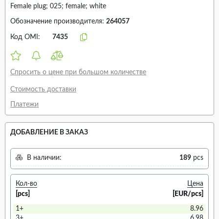
Female plug; 025; female; white
Обозначение производителя:
264057
Код OMI:
7435
Спросить о цене при большом количестве
Стоимость доставки
Платежи
ДОБАВЛЕНИЕ В ЗАКАЗ
В наличии:
189
pcs
Кол-во
Цена
[pcs]
[EUR/pcs]
1+
8.96
3+
6.98