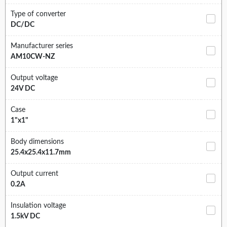
Type of converter
DC/DC
Manufacturer series
AM10CW-NZ
Output voltage
24V DC
Case
1"x1"
Body dimensions
25.4x25.4x11.7mm
Output current
0.2A
Insulation voltage
1.5kV DC