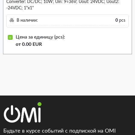
Converter: DC/DC; 10W; Uin: 9÷36V; Uout: 24VDC; Uout2:
-24VDC; 1"x1"
В наличии:
0
pcs
Цена за единицу (pcs):
от 0.00 EUR
Будьте в курсе событий с подпиской на OMI