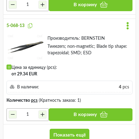
В корзину
5-068-13
Производитель:
BERNSTEIN
Tweezers; non-magnetic; Blade tip shape:
trapezoidal; SMD; ESD
Цена за единицу (pcs):
от 29.34 EUR
В наличии:
4
pcs
Количество
pcs
(Кратность заказа: 1)
В корзину
Показать ещё