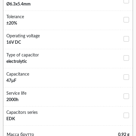
Ø6.3x5.4mm
Tolerance
±20%
Operating voltage
16V DC
Type of capacitor
electrolytic
Capacitance
47µF
Service life
2000h
Capacitors series
EDK
Масса брутто
0.92 g