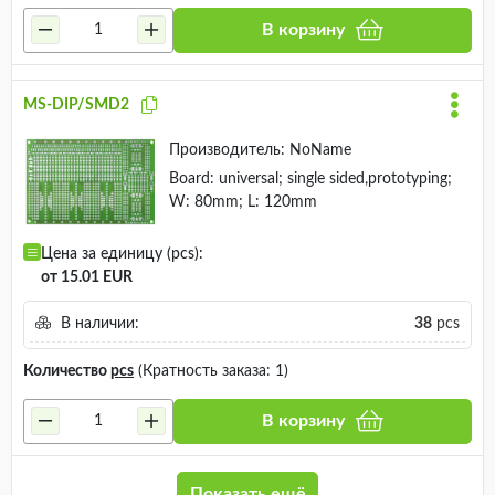
В корзину
MS-DIP/SMD2
Производитель:
NoName
Board: universal; single sided,prototyping;
W: 80mm; L: 120mm
Цена за единицу (pcs):
от 15.01 EUR
В наличии:
38
pcs
Количество
pcs
(Кратность заказа: 1)
В корзину
Показать ещё