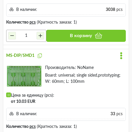
В наличии:
3038
pcs
Количество
pcs
(Кратность заказа: 1)
В корзину
MS-DIP/SMD1
Производитель:
NoName
Board: universal; single sided,prototyping;
W: 60mm; L: 100mm
Цена за единицу (pcs):
от 10.03 EUR
В наличии:
33
pcs
Количество
pcs
(Кратность заказа: 1)