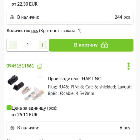
от 22.30 EUR
В наличии:
244
pcs
Количество
pcs
(Кратность заказа: 1)
В корзину
09451511561
Производитель:
HARTING
Plug; RJ45; PIN: 8; Cat: 6; shielded; Layout:
8p8c; Øcable: 4.5÷9mm
Цена за единицу (pcs):
от 25.11 EUR
В наличии:
6
pcs