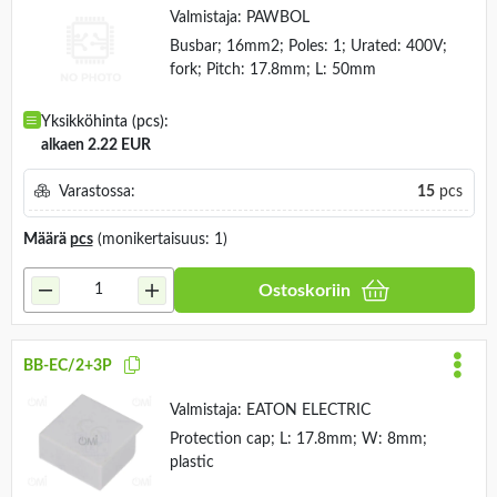
Valmistaja:
PAWBOL
Busbar; 16mm2; Poles: 1; Urated: 400V;
fork; Pitch: 17.8mm; L: 50mm
Yksikköhinta (pcs):
alkaen 2.22 EUR
Varastossa:
15
pcs
Määrä
pcs
(monikertaisuus: 1)
Ostoskoriin
BB-EC/2+3P
Valmistaja:
EATON ELECTRIC
Protection cap; L: 17.8mm; W: 8mm;
plastic