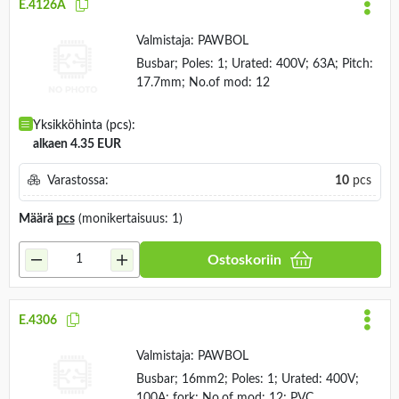
E.4126A
Valmistaja:
PAWBOL
Busbar; Poles: 1; Urated: 400V; 63A; Pitch:
17.7mm; No.of mod: 12
Yksikköhinta (pcs):
alkaen 4.35 EUR
Varastossa:
10
pcs
Määrä
pcs
(monikertaisuus: 1)
Ostoskoriin
E.4306
Valmistaja:
PAWBOL
Busbar; 16mm2; Poles: 1; Urated: 400V;
100A; fork; No.of mod: 12; PVC