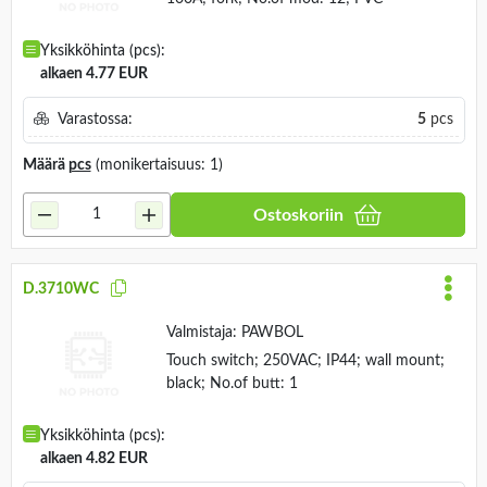
Yksikköhinta (pcs):
alkaen 4.77 EUR
Varastossa:
5
pcs
Määrä
pcs
(monikertaisuus: 1)
Ostoskoriin
D.3710WC
Valmistaja:
PAWBOL
Touch switch; 250VAC; IP44; wall mount;
black; No.of butt: 1
Yksikköhinta (pcs):
alkaen 4.82 EUR