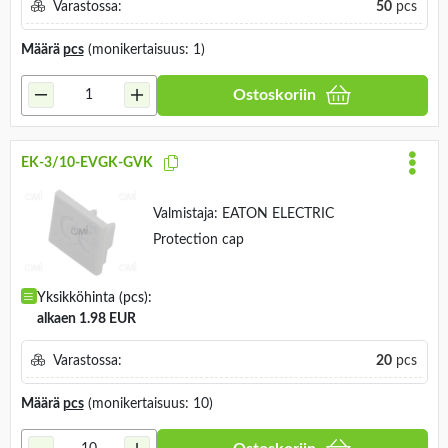
Varastossa:
50
pcs
Määrä
pcs
(monikertaisuus: 1)
Ostoskoriin
EK-3/10-EVGK-GVK
Valmistaja:
EATON ELECTRIC
Protection cap
Yksikköhinta (pcs):
alkaen 1.98 EUR
Varastossa:
20
pcs
Määrä
pcs
(monikertaisuus: 10)