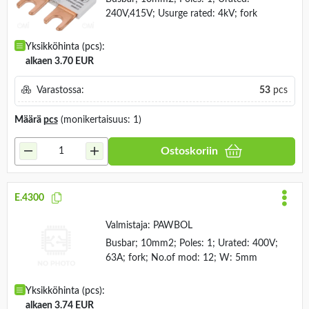
240V,415V; Usurge rated: 4kV; fork
Yksikköhinta (pcs):
alkaen 3.70 EUR
Varastossa:
53
pcs
Määrä
pcs
(monikertaisuus: 1)
Ostoskoriin
E.4300
Valmistaja:
PAWBOL
Busbar; 10mm2; Poles: 1; Urated: 400V;
63A; fork; No.of mod: 12; W: 5mm
Yksikköhinta (pcs):
alkaen 3.74 EUR