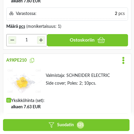
alkaen 7.60 EUR
Varastossa:
2
pcs
Määrä
pcs
(monikertaisuus: 1)
Ostoskoriin
A9XPE210
Valmistaja:
SCHNEIDER ELECTRIC
Side cover; Poles: 2; 10pcs.
Yksikköhinta (set):
alkaen 7.63 EUR
Varastossa:
47
set
Suodatin
525
Määrä
set
(monikertaisuus: 1)