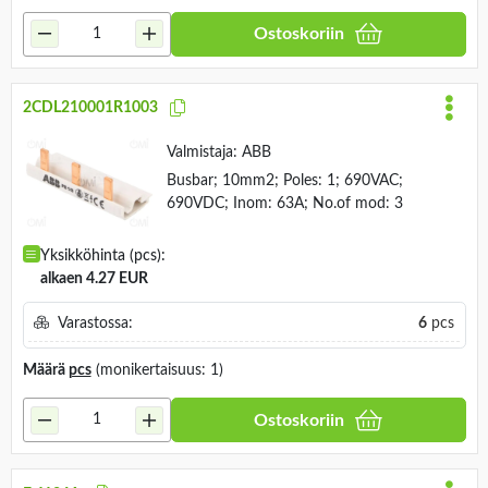
Ostoskoriin
2CDL210001R1003
Valmistaja:
ABB
Busbar; 10mm2; Poles: 1; 690VAC;
690VDC; Inom: 63A; No.of mod: 3
Yksikköhinta (pcs):
alkaen 4.27 EUR
Varastossa:
6
pcs
Määrä
pcs
(monikertaisuus: 1)
Ostoskoriin