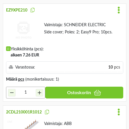
EZ9XPE210
Valmistaja:
SCHNEIDER ELECTRIC
Side cover; Poles: 2; Easy9 Pro; 10pcs.
Yksikköhinta (pcs):
alkaen 7.26 EUR
Varastossa:
10
pcs
Määrä
pcs
(monikertaisuus: 1)
Ostoskoriin
2CDL210001R1012
Valmistaja:
ABB