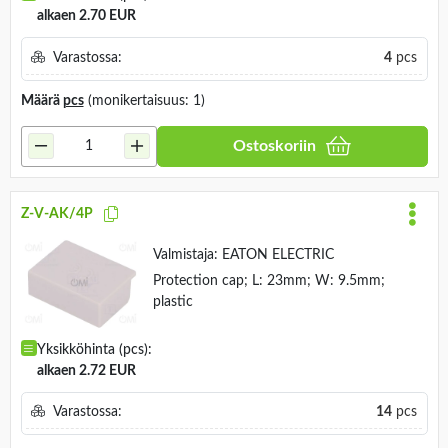
alkaen 2.70 EUR
Varastossa:
4
pcs
Määrä
pcs
(monikertaisuus: 1)
Ostoskoriin
Z-V-AK/4P
Valmistaja:
EATON ELECTRIC
Protection cap; L: 23mm; W: 9.5mm;
plastic
Yksikköhinta (pcs):
alkaen 2.72 EUR
Varastossa:
14
pcs