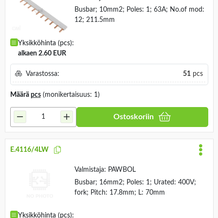
Busbar; 10mm2; Poles: 1; 63A; No.of mod:
12; 211.5mm
Yksikköhinta (pcs):
alkaen 2.60 EUR
Varastossa:
51
pcs
Määrä
pcs
(monikertaisuus: 1)
Ostoskoriin
E.4116/4LW
Valmistaja:
PAWBOL
Busbar; 16mm2; Poles: 1; Urated: 400V;
fork; Pitch: 17.8mm; L: 70mm
Yksikköhinta (pcs):