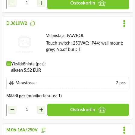
Ostoskoriin
D.3610W2
Valmistaja:
PAWBOL
Touch switch; 250VAC; IP44; wall mount;
grey; No.of butt: 1
Yksikköhinta (pcs):
alkaen 5.52 EUR
Varastossa:
7
pcs
Määrä
pcs
(monikertaisuus: 1)
Ostoskoriin
M.06-16A/250V