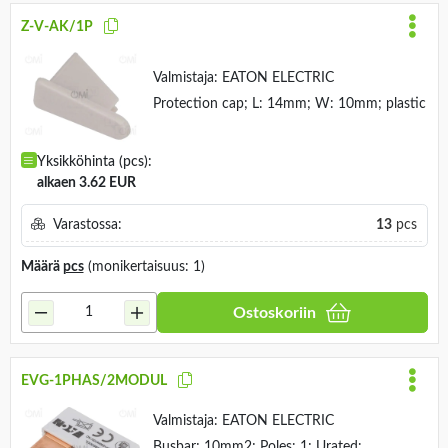
Z-V-AK/1P
Valmistaja:
EATON ELECTRIC
Protection cap; L: 14mm; W: 10mm; plastic
Yksikköhinta (pcs):
alkaen 3.62 EUR
Varastossa:
13
pcs
Määrä
pcs
(monikertaisuus: 1)
Ostoskoriin
EVG-1PHAS/2MODUL
Valmistaja:
EATON ELECTRIC
Busbar; 10mm2; Poles: 1; Urated: