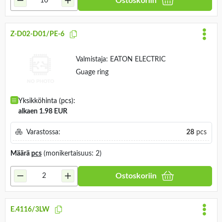
Ostoskoriin
Z-D02-D01/PE-6
Valmistaja:
EATON ELECTRIC
Guage ring
Yksikköhinta (pcs):
alkaen 1.98 EUR
Varastossa:
28
pcs
Määrä
pcs
(monikertaisuus: 2)
Ostoskoriin
E.4116/3LW