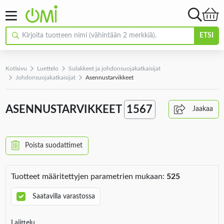
ETSI
Kotisivu
Luettelo
Sulakkeet ja johdonsuojakatkaisijat
Johdonsuojakatkaisijat
Asennustarvikkeet
ASENNUSTARVIKKEET
1567
Jaakaa
Poista suodattimet
Tuotteet määritettyjen parametrien mukaan:
525
Saatavilla varastossa
Lajittelu