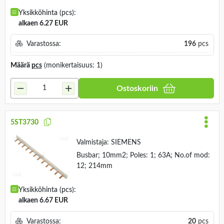
Yksikköhinta (pcs):
alkaen 6.27 EUR
Varastossa:
196
pcs
Määrä
pcs
(monikertaisuus: 1)
Ostoskoriin
5ST3730
Valmistaja:
SIEMENS
Busbar; 10mm2; Poles: 1; 63A; No.of mod:
12; 214mm
Yksikköhinta (pcs):
alkaen 6.67 EUR
Varastossa:
20
pcs