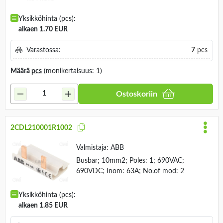
Yksikköhinta (pcs):
alkaen 1.70 EUR
Varastossa:
7
pcs
Määrä
pcs
(monikertaisuus: 1)
Ostoskoriin
2CDL210001R1002
Valmistaja:
ABB
Busbar; 10mm2; Poles: 1; 690VAC;
690VDC; Inom: 63A; No.of mod: 2
Yksikköhinta (pcs):
alkaen 1.85 EUR