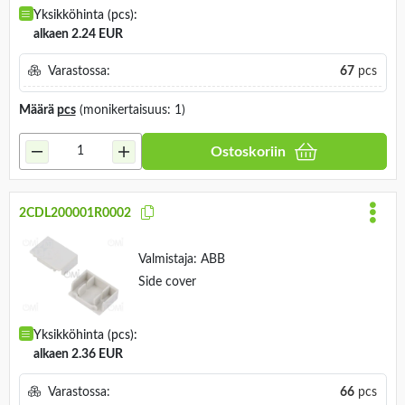
Yksikköhinta (pcs):
alkaen 2.24 EUR
Varastossa:
67
pcs
Määrä
pcs
(monikertaisuus: 1)
Ostoskoriin
2CDL200001R0002
Valmistaja:
ABB
Side cover
Yksikköhinta (pcs):
alkaen 2.36 EUR
Varastossa:
66
pcs