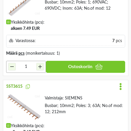
Busbar; 10mm2; Poles: 1; 690VAC;
690VDC; Inom: 63A; No.of mod: 12
Yksikköhinta (pcs):
alkaen 7.49 EUR
Varastossa:
7
pcs
Määrä
pcs
(monikertaisuus: 1)
Ostoskoriin
5ST3615
Valmistaja:
SIEMENS
Busbar; 10mm2; Poles: 3; 63A; No.of mod:
12; 212mm
Yksikköhinta (pcs):