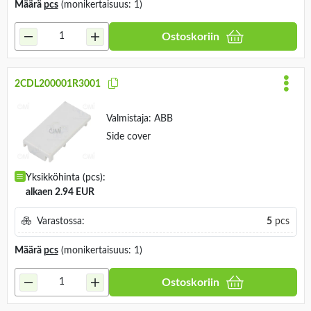
Määrä
pcs
(monikertaisuus: 1)
Ostoskoriin
2CDL200001R3001
Valmistaja:
ABB
Side cover
Yksikköhinta (pcs):
alkaen 2.94 EUR
Varastossa:
5
pcs
Määrä
pcs
(monikertaisuus: 1)
Ostoskoriin