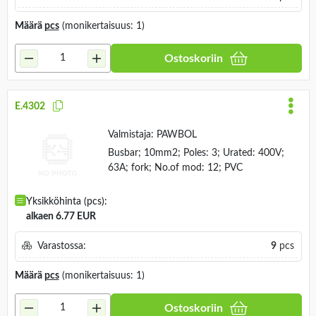
Määrä
pcs
(monikertaisuus: 1)
Ostoskoriin
E.4302
Valmistaja:
PAWBOL
Busbar; 10mm2; Poles: 3; Urated: 400V;
63A; fork; No.of mod: 12; PVC
Yksikköhinta (pcs):
alkaen 6.77 EUR
Varastossa:
9
pcs
Määrä
pcs
(monikertaisuus: 1)
Ostoskoriin