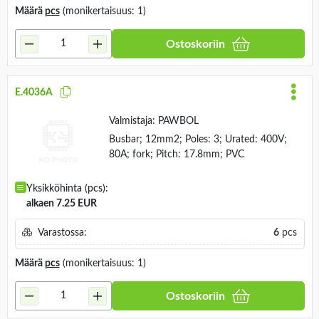
Määrä
pcs
(monikertaisuus: 1)
Ostoskoriin
E.4036A
Valmistaja:
PAWBOL
Busbar; 12mm2; Poles: 3; Urated: 400V;
80A; fork; Pitch: 17.8mm; PVC
Yksikköhinta (pcs):
alkaen 7.25 EUR
Varastossa:
6
pcs
Määrä
pcs
(monikertaisuus: 1)
Ostoskoriin