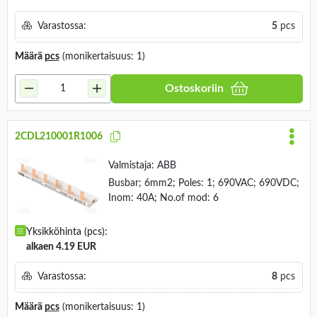
Varastossa:
5
pcs
Määrä
pcs
(monikertaisuus: 1)
Ostoskoriin
2CDL210001R1006
Valmistaja:
ABB
Busbar; 6mm2; Poles: 1; 690VAC; 690VDC;
Inom: 40A; No.of mod: 6
Yksikköhinta (pcs):
alkaen 4.19 EUR
Varastossa:
8
pcs
Määrä
pcs
(monikertaisuus: 1)