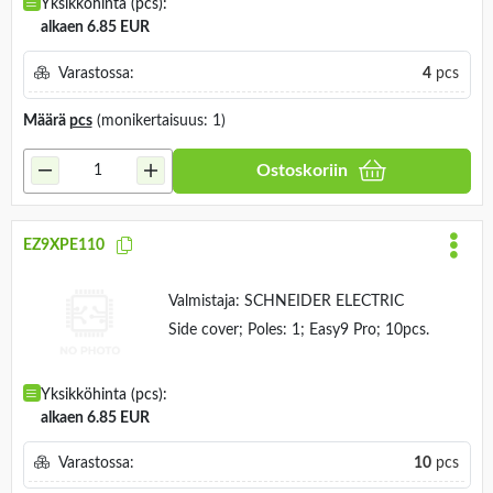
Yksikköhinta (pcs):
alkaen 6.85 EUR
Varastossa:
4
pcs
Määrä
pcs
(monikertaisuus: 1)
Ostoskoriin
EZ9XPE110
Valmistaja:
SCHNEIDER ELECTRIC
Side cover; Poles: 1; Easy9 Pro; 10pcs.
Yksikköhinta (pcs):
alkaen 6.85 EUR
Varastossa:
10
pcs