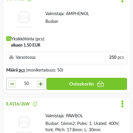
Valmistaja:
AMPHENOL
Busbar
Yksikköhinta (pcs):
alkaen 1.50 EUR
Varastossa:
250
pcs
Määrä
pcs
(monikertaisuus: 50)
Ostoskoriin
E.4116/2LW
Valmistaja:
PAWBOL
Busbar; 16mm2; Poles: 1; Urated: 400V;
fork; Pitch: 17.8mm; L: 30mm