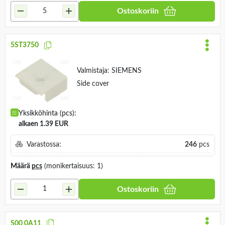
Ostoskoriin
5ST3750
Valmistaja:
SIEMENS
Side cover
Yksikköhinta (pcs):
alkaen 1.39 EUR
Varastossa:
246
pcs
Määrä
pcs
(monikertaisuus: 1)
Ostoskoriin
S00 0A11