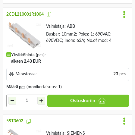
2CDL210001R1004
Valmistaja:
ABB
Busbar; 10mm2; Poles: 1; 690VAC;
690VDC; Inom: 63A; No.of mod: 4
Yksikköhinta (pcs):
alkaen 2.43 EUR
Varastossa:
23
pcs
Määrä
pcs
(monikertaisuus: 1)
Ostoskoriin
5ST3602
Valmistaja:
SIEMENS