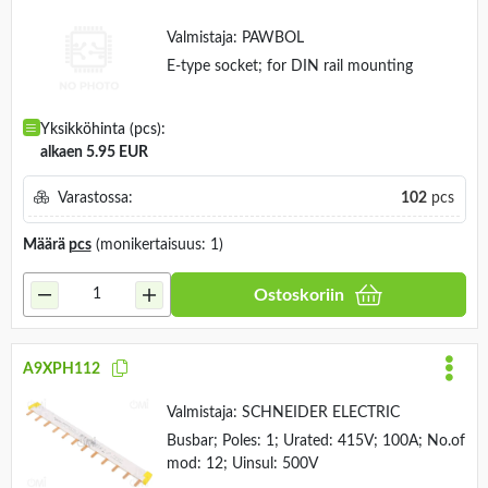
Valmistaja:
PAWBOL
E-type socket; for DIN rail mounting
Yksikköhinta (pcs):
alkaen 5.95 EUR
Varastossa:
102
pcs
Määrä
pcs
(monikertaisuus: 1)
Ostoskoriin
A9XPH112
Valmistaja:
SCHNEIDER ELECTRIC
Busbar; Poles: 1; Urated: 415V; 100A; No.of
mod: 12; Uinsul: 500V