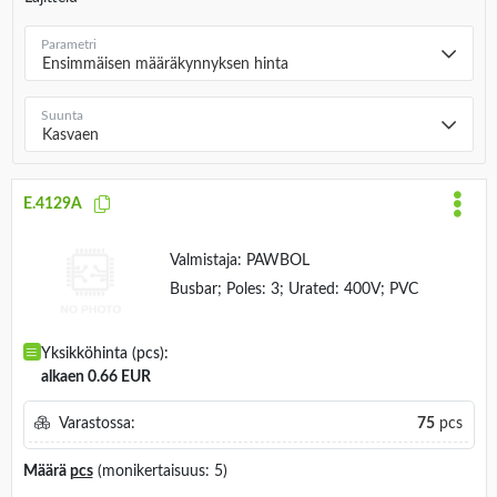
Parametri
Ensimmäisen määräkynnyksen hinta
Suunta
Kasvaen
E.4129A
Valmistaja:
PAWBOL
Busbar; Poles: 3; Urated: 400V; PVC
Yksikköhinta (pcs):
alkaen 0.66 EUR
Varastossa:
75
pcs
Määrä
pcs
(monikertaisuus: 5)