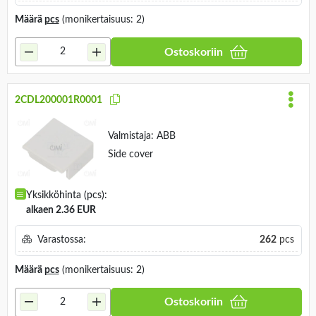
Määrä
pcs
(monikertaisuus: 2)
Ostoskoriin
2CDL200001R0001
Valmistaja:
ABB
Side cover
Yksikköhinta (pcs):
alkaen 2.36 EUR
Varastossa:
262
pcs
Määrä
pcs
(monikertaisuus: 2)
Ostoskoriin