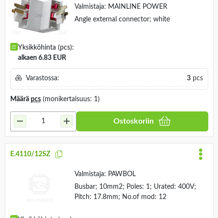
Valmistaja:
MAINLINE POWER
Angle external connector; white
Yksikköhinta (pcs):
alkaen 6.83 EUR
Varastossa:
3
pcs
Määrä
pcs
(monikertaisuus: 1)
Ostoskoriin
E.4110/12SZ
Valmistaja:
PAWBOL
Busbar; 10mm2; Poles: 1; Urated: 400V;
Pitch: 17.8mm; No.of mod: 12