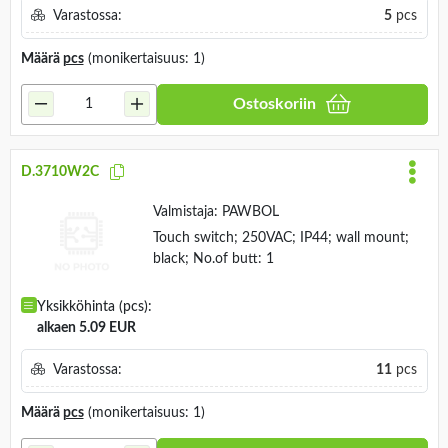
Varastossa:
5
pcs
Määrä
pcs
(monikertaisuus: 1)
Ostoskoriin
D.3710W2C
Valmistaja:
PAWBOL
Touch switch; 250VAC; IP44; wall mount;
black; No.of butt: 1
Yksikköhinta (pcs):
alkaen 5.09 EUR
Varastossa:
11
pcs
Määrä
pcs
(monikertaisuus: 1)