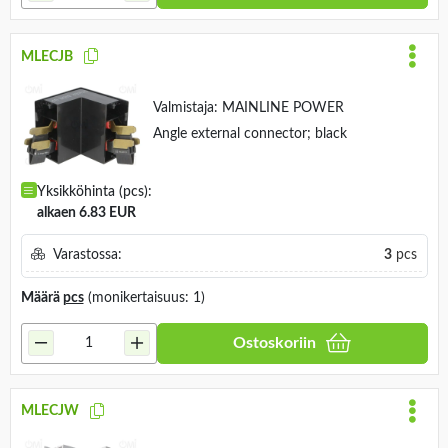
MLECJB
Valmistaja:
MAINLINE POWER
Angle external connector; black
Yksikköhinta (pcs):
alkaen 6.83 EUR
Varastossa:
3
pcs
Määrä
pcs
(monikertaisuus: 1)
Ostoskoriin
MLECJW