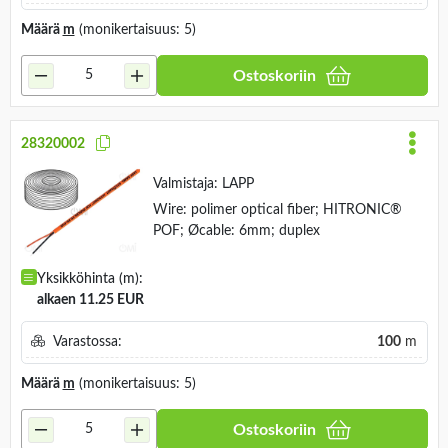
Määrä
m
(monikertaisuus: 5)
Ostoskoriin
28320002
Valmistaja:
LAPP
Wire: polimer optical fiber; HITRONIC®
POF; Øcable: 6mm; duplex
Yksikköhinta (m):
alkaen 11.25 EUR
Varastossa:
100
m
Määrä
m
(monikertaisuus: 5)
Ostoskoriin