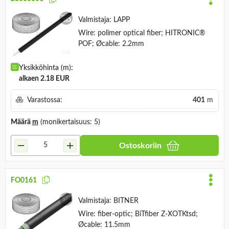
Valmistaja:
LAPP
Wire: polimer optical fiber; HITRONIC®
POF; Øcable: 2.2mm
Yksikköhinta (m):
alkaen 2.18 EUR
Varastossa:
401
m
Määrä
m
(monikertaisuus: 5)
Ostoskoriin
FO0161
Valmistaja:
BITNER
Wire: fiber-optic; BiTfiber Z-XOTKtsd;
Øcable: 11.5mm