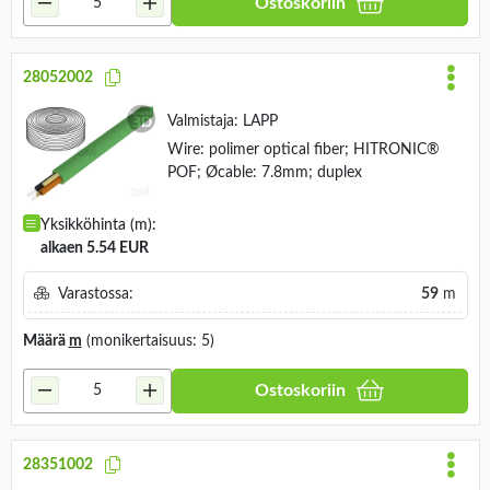
Ostoskoriin
28052002
Valmistaja:
LAPP
Wire: polimer optical fiber; HITRONIC®
POF; Øcable: 7.8mm; duplex
Yksikköhinta (m):
alkaen 5.54 EUR
Varastossa:
59
m
Määrä
m
(monikertaisuus: 5)
Ostoskoriin
28351002