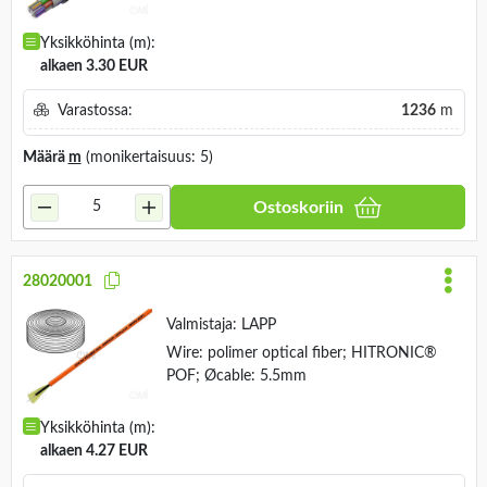
Yksikköhinta (m):
alkaen 3.30 EUR
Varastossa:
1236
m
Määrä
m
(monikertaisuus: 5)
Ostoskoriin
28020001
Valmistaja:
LAPP
Wire: polimer optical fiber; HITRONIC®
POF; Øcable: 5.5mm
Yksikköhinta (m):
alkaen 4.27 EUR