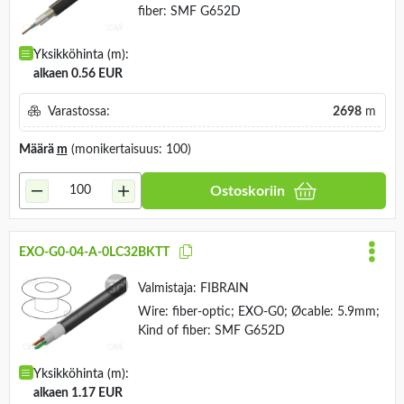
fiber: SMF G652D
Yksikköhinta (m):
alkaen 0.56 EUR
Varastossa:
2698
m
Määrä
m
(monikertaisuus: 100)
Ostoskoriin
EXO-G0-04-A-0LC32BKTT
Valmistaja:
FIBRAIN
Wire: fiber-optic; EXO-G0; Øcable: 5.9mm;
Kind of fiber: SMF G652D
Yksikköhinta (m):
alkaen 1.17 EUR