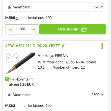
Varastossa:
390
m
Määrä
m
(monikertaisuus: 100)
Ostoskoriin
AERO-AS04-012-D-0X1201CBKTT
Valmistaja:
FIBRAIN
Wire: fiber-optic; AERO AS04; Øcable:
10.1mm; Number of fibers: 12
Yksikköhinta (m):
alkaen 1.25 EUR
Varastossa:
3500
m
Määrä
m
(monikertaisuus: 100)