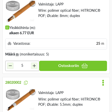
Valmistaja:
LAPP
Wire: polimer optical fiber; HITRONIC®
POF; Øcable: 8mm; duplex
Yksikköhinta (m):
alkaen 6.77 EUR
Varastossa:
25
m
Määrä
m
(monikertaisuus: 5)
Ostoskoriin
28020002
Valmistaja:
LAPP
Wire: polimer optical fiber; HITRONIC®
POF; Øcable: 5.5mm; duplex