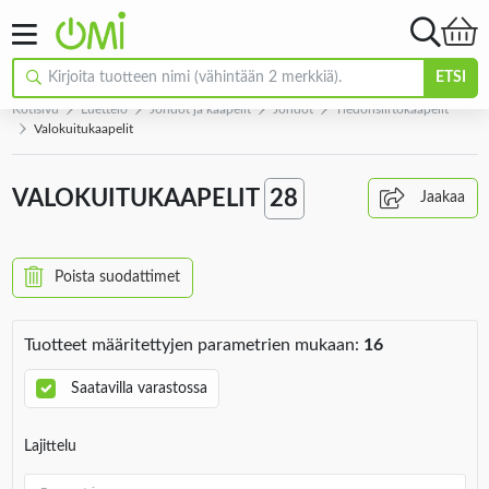
ETSI
Kotisivu
Luettelo
Johdot ja kaapelit
Johdot
Tiedonsiirtokaapelit
Valokuitukaapelit
VALOKUITUKAAPELIT
28
Jaakaa
Poista suodattimet
Tuotteet määritettyjen parametrien mukaan:
16
Saatavilla varastossa
Lajittelu