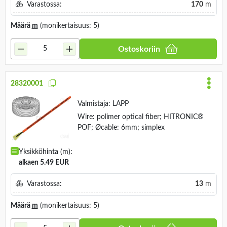
Varastossa:
170
m
Määrä
m
(monikertaisuus: 5)
Ostoskoriin
28320001
Valmistaja:
LAPP
Wire: polimer optical fiber; HITRONIC®
POF; Øcable: 6mm; simplex
Yksikköhinta (m):
alkaen 5.49 EUR
Varastossa:
13
m
Määrä
m
(monikertaisuus: 5)