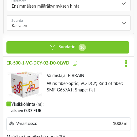
Parametri
Ensimmäisen määräkynnyksen hinta
Suunta
Kasvaen
Suodatin
16
ER-500-1-VC-DCY-02-D0-0LWD
Valmistaja:
FIBRAIN
Wire: fiber-optic; VC-DCY; Kind of fiber:
SMF G657A1; Shape: flat
Yksikköhinta (m):
alkaen 0.37 EUR
Varastossa:
1000
m
Määrä
m
(monikertaisuus: 500)