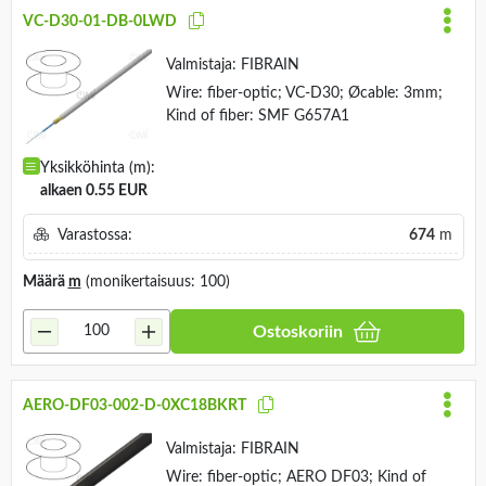
VC-D30-01-DB-0LWD
Valmistaja:
FIBRAIN
Wire: fiber-optic; VC-D30; Øcable: 3mm;
Kind of fiber: SMF G657A1
Yksikköhinta (m):
alkaen 0.55 EUR
Varastossa:
674
m
Määrä
m
(monikertaisuus: 100)
Ostoskoriin
AERO-DF03-002-D-0XC18BKRT
Valmistaja:
FIBRAIN
Wire: fiber-optic; AERO DF03; Kind of