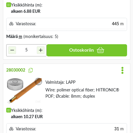
Yksikköhinta (m):
alkaen 6.88 EUR
Varastossa:
445
m
Määrä
m
(monikertaisuus: 5)
Ostoskoriin
28030002
Valmistaja:
LAPP
Wire: polimer optical fiber; HITRONIC®
POF; Øcable: 8mm; duplex
Yksikköhinta (m):
alkaen 10.27 EUR
Varastossa:
31
m