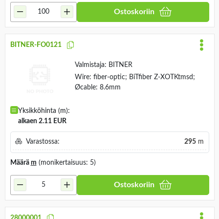
Ostoskoriin
BITNER-FO0121
Valmistaja:
BITNER
Wire: fiber-optic; BiTfiber Z-XOTKtmsd;
Øcable: 8.6mm
Yksikköhinta (m):
alkaen 2.11 EUR
Varastossa:
295
m
Määrä
m
(monikertaisuus: 5)
Ostoskoriin
28000001