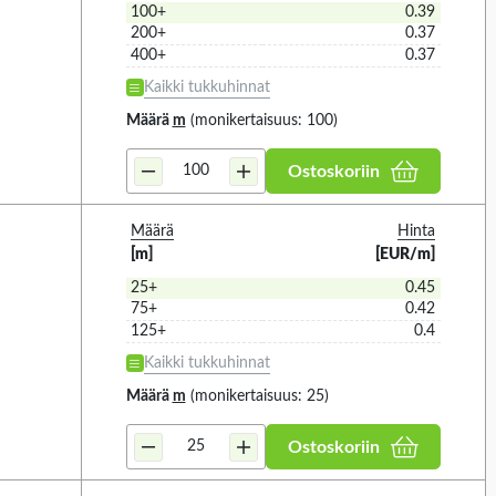
26MM (1)
100+
0.39
12)
56 (2)
200+
0.37
27.9MM (1)
8)
400+
0.37
60 (1)
28.1MM (2)
1)
Kaikki tukkuhinnat
63 (1)
28.3MM (1)
1)
Määrä
m
(monikertaisuus: 100)
67 (1)
28MM (3)
 (1)
70 (1)
Ostoskoriin
29MM (6)
13)
2MM (4)
17)
Määrä
Hinta
30MM (1)
6)
[m]
[EUR/m]
31.8MM (1)
25+
0.45
11)
75+
0.42
32MM (1)
1)
125+
0.4
33MM (2)
13)
Kaikki tukkuhinnat
34.6MM (1)
6)
Määrä
m
(monikertaisuus: 25)
34.8MM (1)
10)
Ostoskoriin
35.1MM (1)
5)
35.5MM (2)
5)