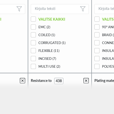
I
VALITSE KAIKKI
VALITS
EMC (2)
90° AN
COILED (1)
BRAID (
CORRUGATED (1)
CONNEC
FLEXIBLE (11)
INSULA
INCISED (7)
INSULA
MULTI USE (2)
POLYES
SEMI-TRANSPARENT (7)
PROTEC
Resistance to
Plating mate
438
THIN WALLED (7)
SPIRAL
WITH PILOT WIRE (20)
WITH REMOTE CONTROL (1)
I
VALITSE KAIKKI
VALITS
UV RAYS (88)
PVC (40