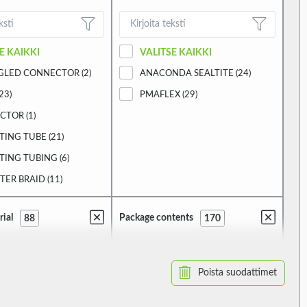
E KAIKKI
VALITSE KAIKKI
GLED CONNECTOR (2)
ANACONDA SEALTITE (24)
23)
PMAFLEX (29)
TOR (1)
TING TUBE (21)
TING TUBING (6)
TER BRAID (11)
TIVE TUBE (312)
rial
Package contents
88
170
 WRAPPING (99)
Poista suodattimet
E KAIKKI
VALITSE KAIKKI
)
100M (2)