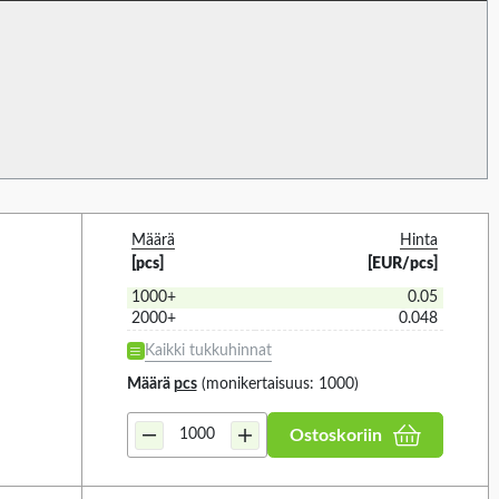
10M (23)
15.24M (1)
25M (60)
ETHANE (1)
30.5M (1)
NE CAOUTCHOUC (23)
30M (28)
SS STEEL (2)
45M (1)
impact
Material
10
467
T COATING (9)
50M (53)
Määrä
Hinta
[pcs]
[EUR/pcs]
)
60M (1)
1000+
0.05
2000+
0.048
E KAIKKI
VALITSE KAIKKI
Kaikki tukkuhinnat
0)
PCW (5)
Määrä
pcs
(monikertaisuus: 1000)
PE-FR (6)
Ostoskoriin
PP (2)
PTFE (3)