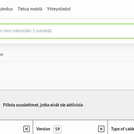
oimitus
Tietoa meistä
Yhteystiedot
et
Piilota suodattimet, jotka eivät ole aktiivisia
Version
Type of cabl
59