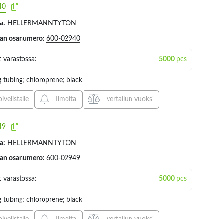
40
TEMPERATURE (53)
a:
HELLERMANNTYTON
jan osanumero:
600-02940
Kit contents
Kind of pac
6
 varastossa:
5000
pcs
g tubing; chloroprene; black
I
VALITSE KAIKKI
VALITS
oivelistalle
Ilmoita
vertailun vuoksi
TOOL FOR SPIROBAND (6)
REEL (3
49
a:
HELLERMANNTYTON
jan osanumero:
600-02949
 varastossa:
5000
pcs
g tubing; chloroprene; black
Diameter
Conform to 
146
8
oivelistalle
Ilmoita
vertailun vuoksi