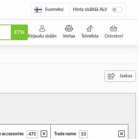
Suomeksi
Hinta sisältää ALV
ETSI
Kirjaudu sisään
Vertaa
Toivelista
Ostoskori
Jaakaa
e accessories
Trade name
475
53