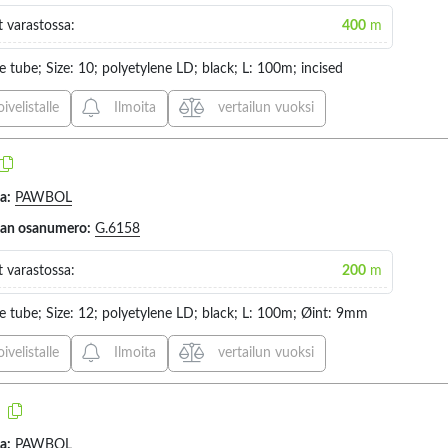
 varastossa:
400
m
8MM (1)
SILVER (2)
130MM 
135MM 
e tube; Size: 10; polyetylene LD; black; L: 100m; incised
13MM (
oivelistalle
Ilmoita
vertailun vuoksi
14MM (
150MM 
15MM (
a:
PAWBOL
(1)
170MM 
jan osanumero:
G.6158
200MM 
 varastossa:
200
m
M (1)
20MM (
210MM 
e tube; Size: 12; polyetylene LD; black; L: 100m; Øint: 9mm
21MM (
oivelistalle
Ilmoita
vertailun vuoksi
M (1)
220MM 
250MM 
25MM (
a:
PAWBOL