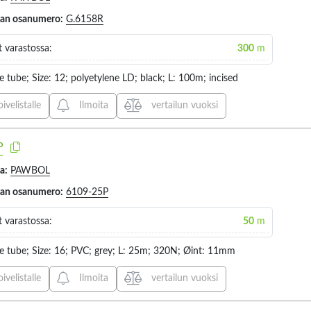
30MM (
jan osanumero:
G.6158R
35MM (
 varastossa:
300
m
36MM (
37MM (
e tube; Size: 12; polyetylene LD; black; L: 100m; incised
40.4MM
oivelistalle
Ilmoita
vertailun vuoksi
40MM (
45MM (
P
50MM (
a:
PAWBOL
55MM (
jan osanumero:
6109-25P
56MM (
 varastossa:
50
m
60MM (
65MM (
e tube; Size: 16; PVC; grey; L: 25m; 320N; Øint: 11mm
70MM (
oivelistalle
Ilmoita
vertailun vuoksi
75MM (
80MM (