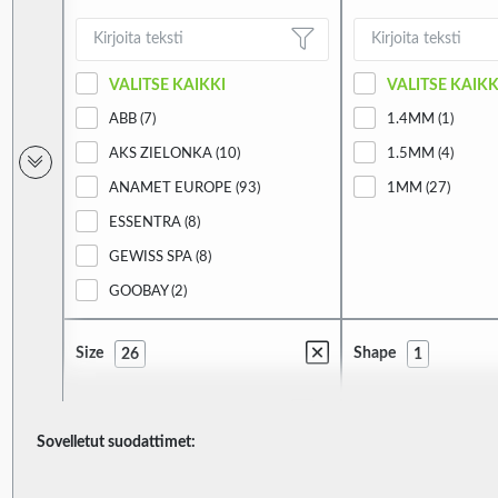
VALITSE KAIKKI
VALITSE KAIKK
ABB (7)
1.4MM (1)
AKS ZIELONKA (10)
1.5MM (4)
ANAMET EUROPE (93)
1MM (27)
ESSENTRA (8)
GEWISS SPA (8)
GOOBAY (2)
HELLERMANNTYTON (124)
Size
Shape
26
1
HELUKABEL (7)
HUMMEL (12)
KSS WIRING (10)
Sovelletut suodattimet:
VALITSE KAIKKI
VALITSE KAIKK
KURANT (36)
HJ-04 (1)
T (1)