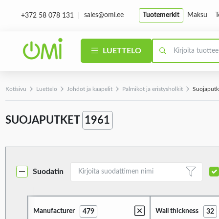
sales@omi.ee
Tuotemerkit
Maksu
T
+372 58 078 131
LUETTELO
Kotisivu
Luettelo
Johdot ja kaapelit
Palmikot ja eristysholkit
Suojaputk
SUOJAPUTKET
1961
Suodatin
Manufacturer
Wall thickness
479
32