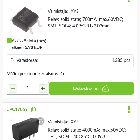
Valmistaja:
IXYS
Relay: solid state; 700mA; max.60VDC;
SMT; SOP4; 4.09x3.81x2.03mm
Yksikköhinta (pcs):
alkaen 5.90 EUR
Varastossa:
1385
pcs
Määrä
pcs
(monikertaisuus: 1)
Ostoskoriin
CPC1706Y
Valmistaja:
IXYS
Relay: solid state; 4000mA; max.60VDC;
THT; SOP4; -40÷85°C; 0.09Ω