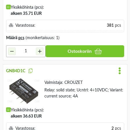
Yksikköhinta (pcs):
alkaen 35.71 EUR
Varastossa:
381
pcs
Määrä
pcs
(monikertaisuus: 1)
Ostoskoriin
GNB4D1C
Valmistaja:
CROUZET
Relay: solid state; Ucntrl: 4÷10VDC; Variant:
current source; 4A
Yksikköhinta (pcs):
alkaen 36.63 EUR
Varastossa:
2
pcs