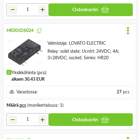
Ostoskoriin
HR201DS024
Valmistaja:
LOVATO ELECTRIC
Relay: solid state; Ucntrl: 24VDC; 4A;
3÷28VDC; socket; Series: HR20
Yksikköhinta (pcs):
alkaen 30.43 EUR
Varastossa:
27
pcs
Määrä
pcs
(monikertaisuus: 1)
Ostoskoriin