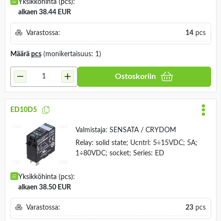
Yksikköhinta (pcs):
alkaen 38.44 EUR
Varastossa:
14
pcs
Määrä
pcs
(monikertaisuus: 1)
Ostoskoriin
ED10D5
Valmistaja:
SENSATA / CRYDOM
Relay: solid state; Ucntrl: 5÷15VDC; 5A;
1÷80VDC; socket; Series: ED
Yksikköhinta (pcs):
alkaen 38.50 EUR
Varastossa:
23
pcs