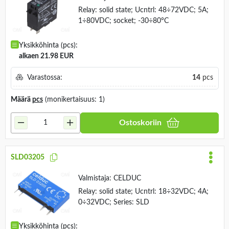
Relay: solid state; Ucntrl: 48÷72VDC; 5A;
1÷80VDC; socket; -30÷80°C
Yksikköhinta (pcs):
alkaen 21.98 EUR
Varastossa:
14
pcs
Määrä
pcs
(monikertaisuus: 1)
Ostoskoriin
SLD03205
Valmistaja:
CELDUC
Relay: solid state; Ucntrl: 18÷32VDC; 4A;
0÷32VDC; Series: SLD
Yksikköhinta (pcs):