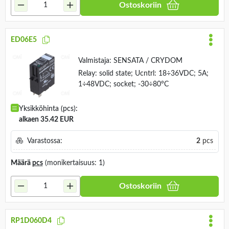
Ostoskoriin
ED06E5
Valmistaja:
SENSATA / CRYDOM
Relay: solid state; Ucntrl: 18÷36VDC; 5A;
1÷48VDC; socket; -30÷80°C
Yksikköhinta (pcs):
alkaen 35.42 EUR
Varastossa:
2
pcs
Määrä
pcs
(monikertaisuus: 1)
Ostoskoriin
RP1D060D4