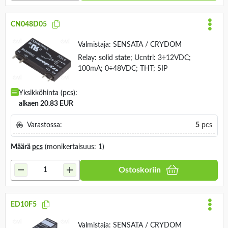
CN048D05
Valmistaja:
SENSATA / CRYDOM
Relay: solid state; Ucntrl: 3÷12VDC;
100mA; 0÷48VDC; THT; SIP
Yksikköhinta (pcs):
alkaen 20.83 EUR
Varastossa:
5
pcs
Määrä
pcs
(monikertaisuus: 1)
Ostoskoriin
ED10F5
Valmistaja:
SENSATA / CRYDOM