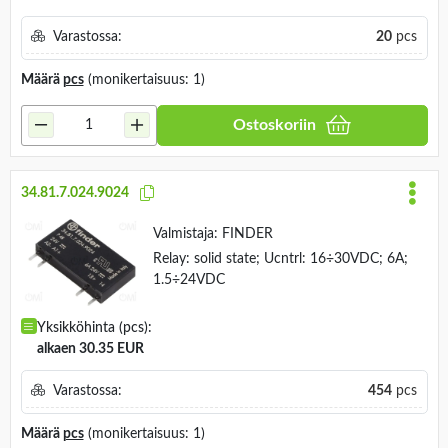
Varastossa:
20
pcs
Määrä
pcs
(monikertaisuus: 1)
Ostoskoriin
34.81.7.024.9024
Valmistaja:
FINDER
Relay: solid state; Ucntrl: 16÷30VDC; 6A;
1.5÷24VDC
Yksikköhinta (pcs):
alkaen 30.35 EUR
Varastossa:
454
pcs
Määrä
pcs
(monikertaisuus: 1)