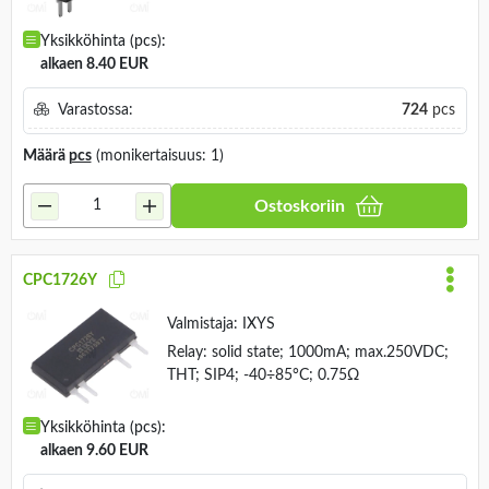
Yksikköhinta (pcs):
alkaen 8.40 EUR
Varastossa:
724
pcs
Määrä
pcs
(monikertaisuus: 1)
Ostoskoriin
CPC1726Y
Valmistaja:
IXYS
Relay: solid state; 1000mA; max.250VDC;
THT; SIP4; -40÷85°C; 0.75Ω
Yksikköhinta (pcs):
alkaen 9.60 EUR