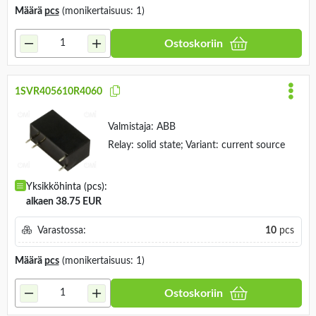
Määrä
pcs
(monikertaisuus: 1)
Ostoskoriin
1SVR405610R4060
Valmistaja:
ABB
Relay: solid state; Variant: current source
Yksikköhinta (pcs):
alkaen 38.75 EUR
Varastossa:
10
pcs
Määrä
pcs
(monikertaisuus: 1)
Ostoskoriin