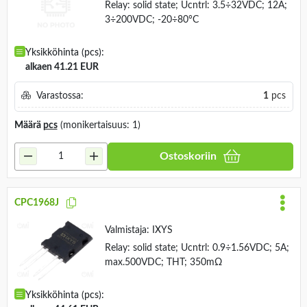
Relay: solid state; Ucntrl: 3.5÷32VDC; 12A;
3÷200VDC; -20÷80°C
Yksikköhinta (pcs):
alkaen 41.21 EUR
Varastossa:
1
pcs
Määrä
pcs
(monikertaisuus: 1)
Ostoskoriin
CPC1968J
Valmistaja:
IXYS
Relay: solid state; Ucntrl: 0.9÷1.56VDC; 5A;
max.500VDC; THT; 350mΩ
Yksikköhinta (pcs):