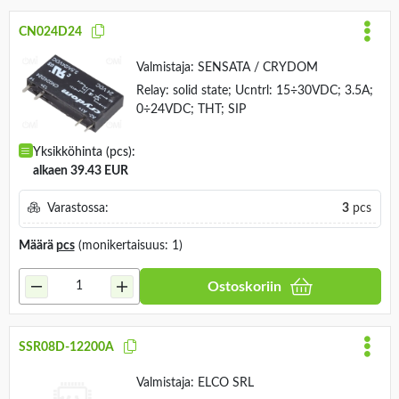
CN024D24
Valmistaja:
SENSATA / CRYDOM
Relay: solid state; Ucntrl: 15÷30VDC; 3.5A;
0÷24VDC; THT; SIP
Yksikköhinta (pcs):
alkaen 39.43 EUR
Varastossa:
3
pcs
Määrä
pcs
(monikertaisuus: 1)
Ostoskoriin
SSR08D-12200A
Valmistaja:
ELCO SRL