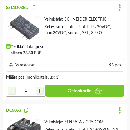
SSL1D03BD
Valmistaja:
SCHNEIDER ELECTRIC
Relay: solid state; Ucntrl: 15÷30VDC;
max.24VDC; socket; SSL; 3.5kΩ
Yksikköhinta (pcs):
alkaen 28.80 EUR
Varastossa:
93
pcs
Määrä
pcs
(monikertaisuus: 1)
Ostoskoriin
DC60S3
Valmistaja:
SENSATA / CRYDOM
Relay: solid state; Ucntrl: 3.5÷32VDC; 3A;