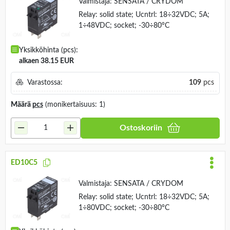
Valmistaja:
SENSATA / CRYDOM
Relay: solid state; Ucntrl: 18÷32VDC; 5A;
1÷48VDC; socket; -30÷80°C
Yksikköhinta (pcs):
alkaen 38.15 EUR
Varastossa:
109
pcs
Määrä
pcs
(monikertaisuus: 1)
Ostoskoriin
ED10C5
Valmistaja:
SENSATA / CRYDOM
Relay: solid state; Ucntrl: 18÷32VDC; 5A;
1÷80VDC; socket; -30÷80°C