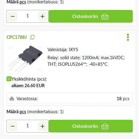
Määrä
pcs
(monikertaisuus: 1)
Ostoskoriin
CPC1788J
Valmistaja:
IXYS
Relay: solid state; 1200mA; max.1kVDC;
THT; ISOPLUS264™; -40÷85°C
Yksikköhinta (pcs):
alkaen 26.60 EUR
Varastossa:
18
pcs
Määrä
pcs
(monikertaisuus: 1)
Ostoskoriin