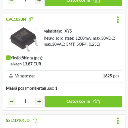
Ostoskoriin
CPC1020N
Valmistaja:
IXYS
Relay: solid state; 1200mA; max.30VDC;
max.30VAC; SMT; SOP4; 0.25Ω
Yksikköhinta (pcs):
alkaen 13.87 EUR
Varastossa:
1625
pcs
Määrä
pcs
(monikertaisuus: 1)
Ostoskoriin
SSL1D101JD