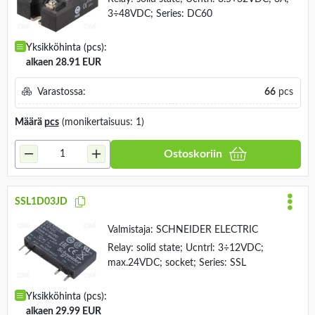
3÷48VDC; Series: DC60
Yksikköhinta (pcs):
alkaen 28.91 EUR
Varastossa:
66
pcs
Määrä
pcs
(monikertaisuus: 1)
Ostoskoriin
SSL1D03JD
Valmistaja:
SCHNEIDER ELECTRIC
Relay: solid state; Ucntrl: 3÷12VDC;
max.24VDC; socket; Series: SSL
Yksikköhinta (pcs):
alkaen 29.99 EUR