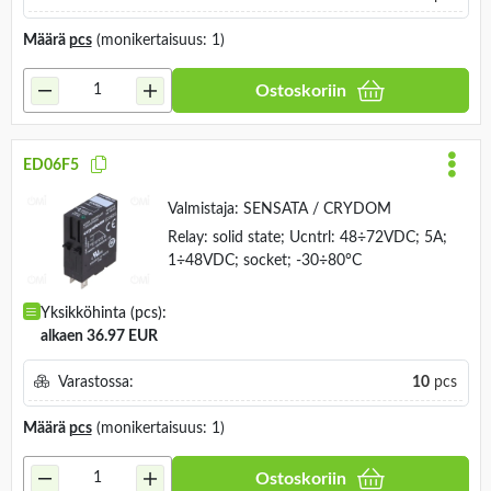
Määrä
pcs
(monikertaisuus: 1)
Ostoskoriin
ED06F5
Valmistaja:
SENSATA / CRYDOM
Relay: solid state; Ucntrl: 48÷72VDC; 5A;
1÷48VDC; socket; -30÷80°C
Yksikköhinta (pcs):
alkaen 36.97 EUR
Varastossa:
10
pcs
Määrä
pcs
(monikertaisuus: 1)
Ostoskoriin