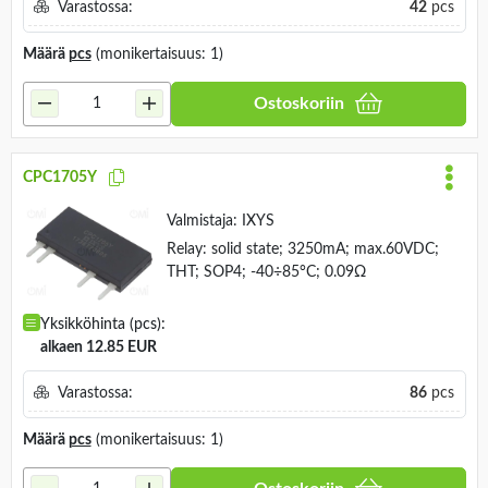
Varastossa:
42
pcs
Määrä
pcs
(monikertaisuus: 1)
Ostoskoriin
CPC1705Y
Valmistaja:
IXYS
Relay: solid state; 3250mA; max.60VDC;
THT; SOP4; -40÷85°C; 0.09Ω
Yksikköhinta (pcs):
alkaen 12.85 EUR
Varastossa:
86
pcs
Määrä
pcs
(monikertaisuus: 1)