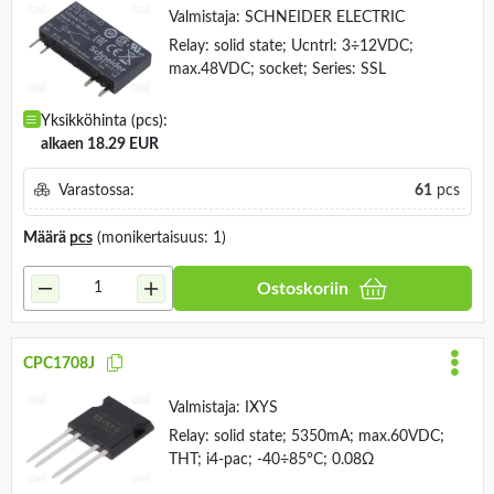
Valmistaja:
SCHNEIDER ELECTRIC
Relay: solid state; Ucntrl: 3÷12VDC;
max.48VDC; socket; Series: SSL
Yksikköhinta (pcs):
alkaen 18.29 EUR
Varastossa:
61
pcs
Määrä
pcs
(monikertaisuus: 1)
Ostoskoriin
CPC1708J
Valmistaja:
IXYS
Relay: solid state; 5350mA; max.60VDC;
THT; i4-pac; -40÷85°C; 0.08Ω