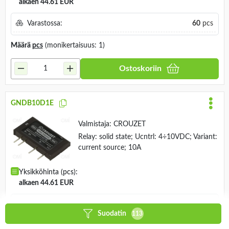
alkaen 44.61 EUR
Varastossa:
60
pcs
Määrä
pcs
(monikertaisuus: 1)
Ostoskoriin
GNDB10D1E
Valmistaja:
CROUZET
Relay: solid state; Ucntrl: 4÷10VDC; Variant:
current source; 10A
Yksikköhinta (pcs):
alkaen 44.61 EUR
Varastossa:
15
pcs
Suodatin
113
Määrä
pcs
(monikertaisuus: 1)