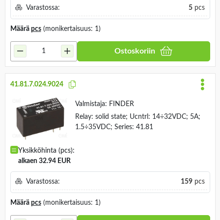
Varastossa:
5
pcs
Määrä
pcs
(monikertaisuus: 1)
Ostoskoriin
41.81.7.024.9024
Valmistaja:
FINDER
Relay: solid state; Ucntrl: 14÷32VDC; 5A;
1.5÷35VDC; Series: 41.81
Yksikköhinta (pcs):
alkaen 32.94 EUR
Varastossa:
159
pcs
Määrä
pcs
(monikertaisuus: 1)