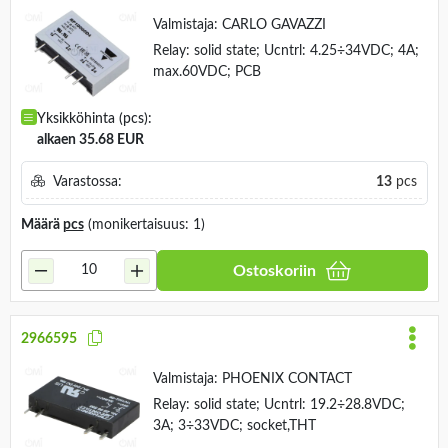
Valmistaja:
CARLO GAVAZZI
Relay: solid state; Ucntrl: 4.25÷34VDC; 4A;
max.60VDC; PCB
Yksikköhinta (pcs):
alkaen 35.68 EUR
Varastossa:
13
pcs
Määrä
pcs
(monikertaisuus: 1)
Ostoskoriin
2966595
Valmistaja:
PHOENIX CONTACT
Relay: solid state; Ucntrl: 19.2÷28.8VDC;
3A; 3÷33VDC; socket,THT