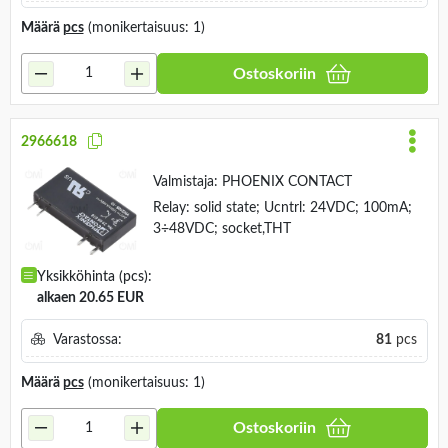
Määrä
pcs
(monikertaisuus: 1)
Ostoskoriin
2966618
Valmistaja:
PHOENIX CONTACT
Relay: solid state; Ucntrl: 24VDC; 100mA;
3÷48VDC; socket,THT
Yksikköhinta (pcs):
alkaen 20.65 EUR
Varastossa:
81
pcs
Määrä
pcs
(monikertaisuus: 1)
Ostoskoriin