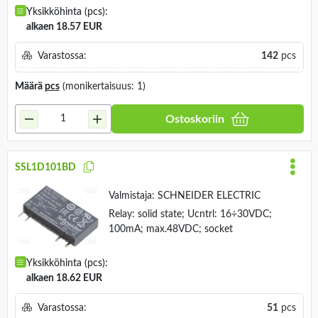
Yksikköhinta (pcs):
alkaen 18.57 EUR
Varastossa:
142
pcs
Määrä
pcs
(monikertaisuus: 1)
Ostoskoriin
SSL1D101BD
Valmistaja:
SCHNEIDER ELECTRIC
Relay: solid state; Ucntrl: 16÷30VDC;
100mA; max.48VDC; socket
Yksikköhinta (pcs):
alkaen 18.62 EUR
Varastossa:
51
pcs