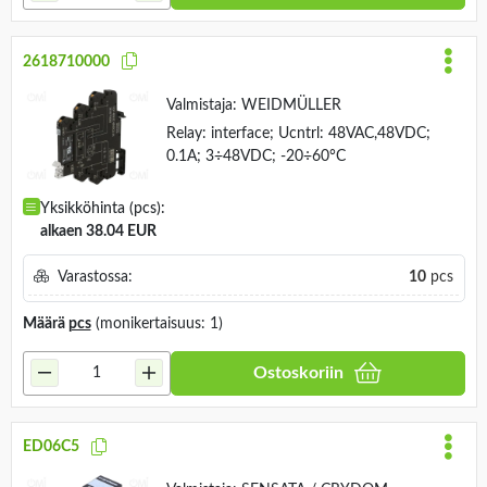
2618710000
Valmistaja:
WEIDMÜLLER
Relay: interface; Ucntrl: 48VAC,48VDC;
0.1A; 3÷48VDC; -20÷60°C
Yksikköhinta (pcs):
alkaen 38.04 EUR
Varastossa:
10
pcs
Määrä
pcs
(monikertaisuus: 1)
Ostoskoriin
ED06C5