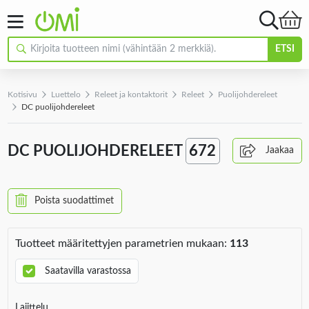
ETSI
Kotisivu
Luettelo
Releet ja kontaktorit
Releet
Puolijohdereleet
DC puolijohdereleet
DC PUOLIJOHDERELEET
672
Jaakaa
Poista suodattimet
Tuotteet määritettyjen parametrien mukaan:
113
Saatavilla varastossa
Lajittelu