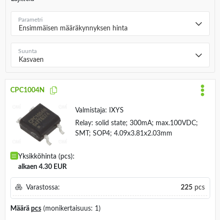
Parametri
Ensimmäisen määräkynnyksen hinta
Suunta
Kasvaen
CPC1004N
Valmistaja:
IXYS
Relay: solid state; 300mA; max.100VDC;
SMT; SOP4; 4.09x3.81x2.03mm
Yksikköhinta (pcs):
alkaen 4.30 EUR
Varastossa:
225
pcs
Määrä
pcs
(monikertaisuus: 1)