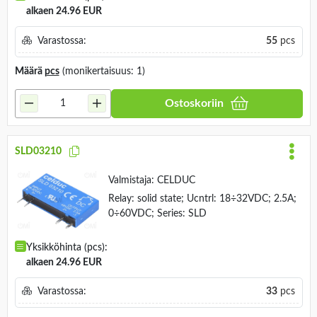
alkaen 24.96 EUR
Varastossa:
55
pcs
Määrä
pcs
(monikertaisuus: 1)
Ostoskoriin
SLD03210
Valmistaja:
CELDUC
Relay: solid state; Ucntrl: 18÷32VDC; 2.5A;
0÷60VDC; Series: SLD
Yksikköhinta (pcs):
alkaen 24.96 EUR
Varastossa:
33
pcs