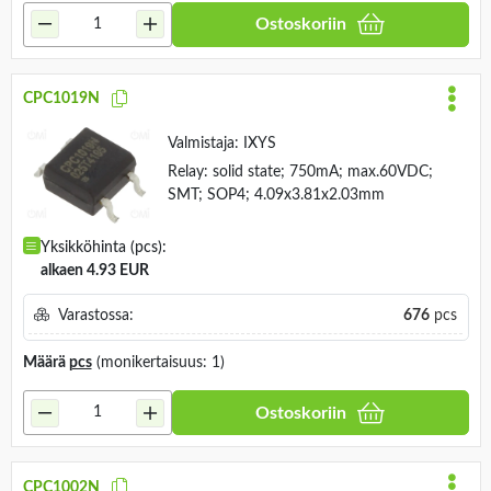
Ostoskoriin
CPC1019N
Valmistaja:
IXYS
Relay: solid state; 750mA; max.60VDC;
SMT; SOP4; 4.09x3.81x2.03mm
Yksikköhinta (pcs):
alkaen 4.93 EUR
Varastossa:
676
pcs
Määrä
pcs
(monikertaisuus: 1)
Ostoskoriin
CPC1002N