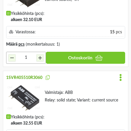
Yksikköhinta (pcs):
alkaen 32.10 EUR
Varastossa:
15
pcs
Määrä
pcs
(monikertaisuus: 1)
Ostoskoriin
1SVR405510R3060
Valmistaja:
ABB
Relay: solid state; Variant: current source
Yksikköhinta (pcs):
alkaen 32.55 EUR