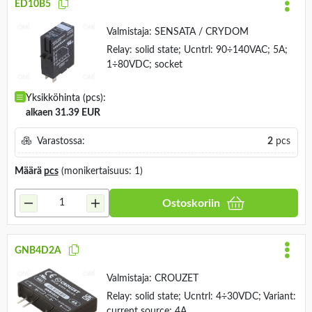
ED10B5
Valmistaja:
SENSATA / CRYDOM
Relay: solid state; Ucntrl: 90÷140VAC; 5A;
1÷80VDC; socket
Yksikköhinta (pcs):
alkaen 31.39 EUR
Varastossa:
2
pcs
Määrä
pcs
(monikertaisuus: 1)
Ostoskoriin
GNB4D2A
Valmistaja:
CROUZET
Relay: solid state; Ucntrl: 4÷30VDC; Variant:
current source; 4A