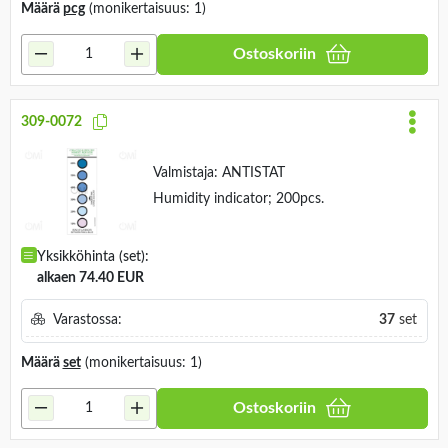
Määrä
pcg
(monikertaisuus: 1)
Ostoskoriin
309-0072
Valmistaja:
ANTISTAT
Humidity indicator; 200pcs.
Yksikköhinta (set):
alkaen 74.40 EUR
Varastossa:
37
set
Määrä
set
(monikertaisuus: 1)
Ostoskoriin