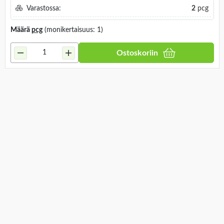
Varastossa:
2
pcg
Määrä
pcg
(monikertaisuus: 1)
Ostoskoriin