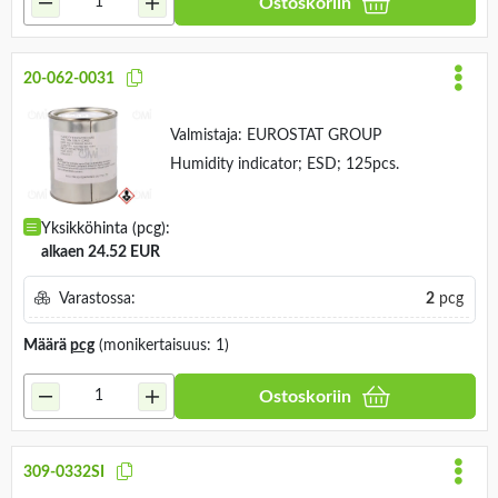
Ostoskoriin
20-062-0031
Valmistaja:
EUROSTAT GROUP
Humidity indicator; ESD; 125pcs.
Yksikköhinta (pcg):
alkaen 24.52 EUR
Varastossa:
2
pcg
Määrä
pcg
(monikertaisuus: 1)
Ostoskoriin
309-0332SI