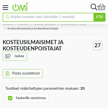
ETSI
Kotisivu
Luettelo
Työpiste varusteet
Antistaattinen suoja
Kosteusilmaisimet ja kosteudenpoistajat
KOSTEUSILMAISIMET JA
27
KOSTEUDENPOISTAJAT
Jaakaa
Poista suodattimet
Tuotteet määritettyjen parametrien mukaan:
20
Saatavilla varastossa