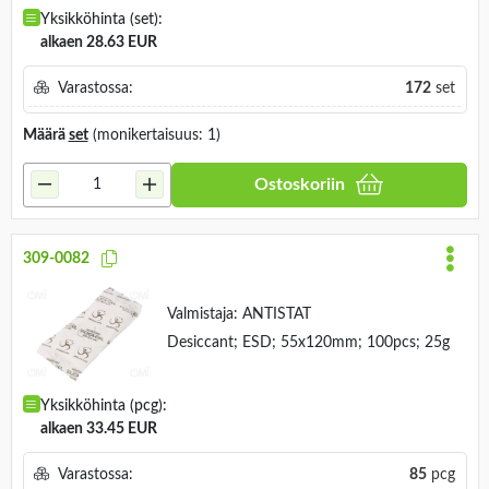
Yksikköhinta (set):
alkaen 28.63 EUR
Varastossa:
172
set
Määrä
set
(monikertaisuus: 1)
Ostoskoriin
309-0082
Valmistaja:
ANTISTAT
Desiccant; ESD; 55x120mm; 100pcs; 25g
Yksikköhinta (pcg):
alkaen 33.45 EUR
Varastossa:
85
pcg