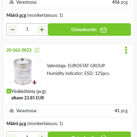
Varastossa:
456
pcg
Määrä
pcg
(monikertaisuus: 1)
Ostoskoriin
20-062-0023
Valmistaja:
EUROSTAT GROUP
Humidity indicator; ESD; 125pcs.
Yksikköhinta (pcg):
alkaen 23.85 EUR
Varastossa:
41
pcg
Määrä
pcg
(monikertaisuus: 1)