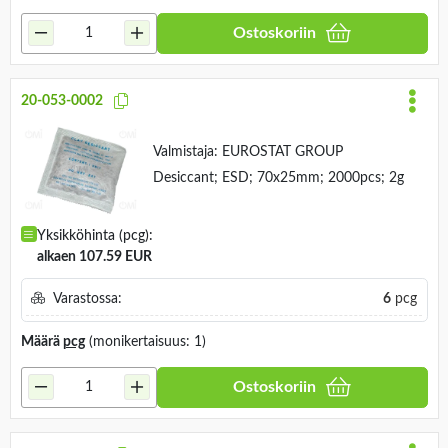
Ostoskoriin
20-053-0002
Valmistaja:
EUROSTAT GROUP
Desiccant; ESD; 70x25mm; 2000pcs; 2g
Yksikköhinta (pcg):
alkaen 107.59 EUR
Varastossa:
6
pcg
Määrä
pcg
(monikertaisuus: 1)
Ostoskoriin