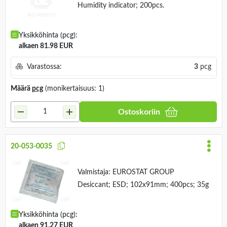
Humidity indicator; 200pcs.
Yksikköhinta (pcg):
alkaen 81.98 EUR
Varastossa:
3
pcg
Määrä
pcg
(monikertaisuus: 1)
Ostoskoriin
20-053-0035
Valmistaja:
EUROSTAT GROUP
Desiccant; ESD; 102x91mm; 400pcs; 35g
Yksikköhinta (pcg):
alkaen 91.27 EUR