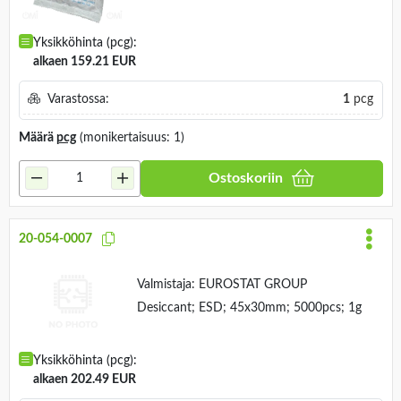
Yksikköhinta (pcg):
alkaen 159.21 EUR
Varastossa:
1
pcg
Määrä
pcg
(monikertaisuus: 1)
Ostoskoriin
20-054-0007
Valmistaja:
EUROSTAT GROUP
Desiccant; ESD; 45x30mm; 5000pcs; 1g
Yksikköhinta (pcg):
alkaen 202.49 EUR