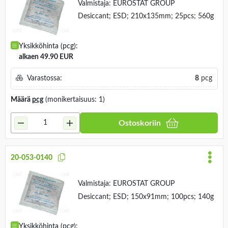
Valmistaja:
EUROSTAT GROUP
Desiccant; ESD; 210x135mm; 25pcs; 560g
Yksikköhinta (pcg):
alkaen 49.90 EUR
Varastossa:
8
pcg
Määrä
pcg
(monikertaisuus: 1)
Ostoskoriin
20-053-0140
Valmistaja:
EUROSTAT GROUP
Desiccant; ESD; 150x91mm; 100pcs; 140g
Yksikköhinta (pcg):