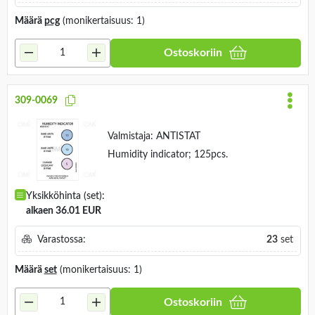
Määrä
pcg
(monikertaisuus: 1)
Ostoskoriin
309-0069
Valmistaja:
ANTISTAT
Humidity indicator; 125pcs.
Yksikköhinta (set):
alkaen 36.01 EUR
Varastossa:
23
set
Määrä
set
(monikertaisuus: 1)
Ostoskoriin