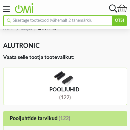
OTSI
Pealeht
Tootjad
ALUTRONIC
ALUTRONIC
Vaata selle tootja tootevalikut:
POOLJUHID
(122)
Pooljuhtide tarvikud
(122)