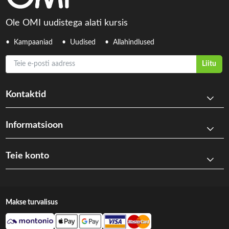
Ole OMI uudistega alati kursis
Kampaaniad
Uudised
Allahindlused
Teie e-posti aadress
Liitu
Kontaktid
Informatsioon
Teie konto
Makse turvalisus