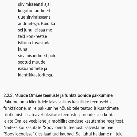
sirvimisseansi ajal
kogutud andmed
uue sirvimisseansi
andmetega. Kuid ka
sel juhul ei saa me
teid konkreetse
isikuna tuvastada,
kuna
sirvimisandmed pole
seotud muude
isikuandmete ja
identifikaatoritega.
2.2.3. Muude Omi.ee teenuste ja funktsioonide pakkumine
Pakume oma klientidele laias valikus kasulikke teenuseid ja
funktsioone, mille pakkumine nõuab teie teatud isikuandmete
töötlemist. Lisateavet üksikute teenuste ja nende sisu kohta
leiate Omi.ee veebilehe ja mobiilirakenduse kasutamise reeglitest.
Näiteks kui kasutate “Sooviloendi” teenust, salvestame teie
“Sooviloendisse” üles laaditud kaubad. Sel juhul haldame nii teie