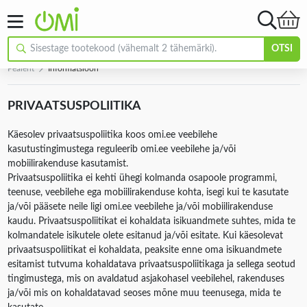
OTSI
Pealeht
Informatsioon
PRIVAATSUSPOLIITIKA
Käesolev privaatsuspoliitika koos omi.ee veebilehe
kasutustingimustega reguleerib omi.ee veebilehe ja/või
mobiilirakenduse kasutamist.
Privaatsuspoliitika ei kehti ühegi kolmanda osapoole programmi,
teenuse, veebilehe ega mobiilirakenduse kohta, isegi kui te kasutate
ja/või pääsete neile ligi omi.ee veebilehe ja/või mobiilirakenduse
kaudu. Privaatsuspoliitikat ei kohaldata isikuandmete suhtes, mida te
kolmandatele isikutele olete esitanud ja/või esitate. Kui käesolevat
privaatsuspoliitikat ei kohaldata, peaksite enne oma isikuandmete
esitamist tutvuma kohaldatava privaatsuspoliitikaga ja sellega seotud
tingimustega, mis on avaldatud asjakohasel veebilehel, rakenduses
ja/või mis on kohaldatavad seoses mõne muu teenusega, mida te