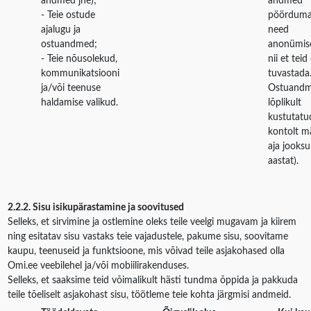
andmed jne);
andmed
- Teie ostude
pöördumat
ajalugu ja
need
ostuandmed;
anonümise
- Teie nõusolekud,
nii et teid
kommunikatsiooni
tuvastada
ja/või teenuse
Ostuandm
haldamise valikud.
lõplikult
kustutatud
kontolt m
aja jooksu
aastat).
2.2.2. Sisu isikupärastamine ja soovitused
Selleks, et sirvimine ja ostlemine oleks teile veelgi mugavam ja kiirem
ning esitatav sisu vastaks teie vajadustele, pakume sisu, soovitame
kaupu, teenuseid ja funktsioone, mis võivad teile asjakohased olla
Omi.ee veebilehel ja/või mobiilirakenduses.
Selleks, et saaksime teid võimalikult hästi tundma õppida ja pakkuda
teile tõeliselt asjakohast sisu, töötleme teie kohta järgmisi andmeid.