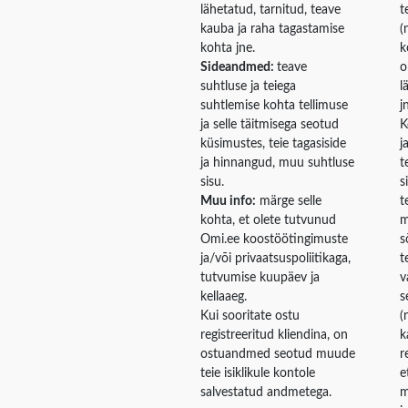
lähetatud, tarnitud, teave
t
kauba ja raha tagastamise
(
kohta jne.
k
Sideandmed:
teave
o
suhtluse ja teiega
l
suhtlemise kohta tellimuse
j
ja selle täitmisega seotud
K
küsimustes, teie tagasiside
j
ja hinnangud, muu suhtluse
t
sisu.
s
Muu info:
märge selle
t
kohta, et olete tutvunud
m
Omi.ee koostöötingimuste
s
ja/või privaatsuspoliitikaga,
t
tutvumise kuupäev ja
v
kellaaeg.
s
Kui sooritate ostu
(
registreeritud kliendina, on
k
ostuandmed seotud muude
r
teie isiklikule kontole
e
salvestatud andmetega.
m