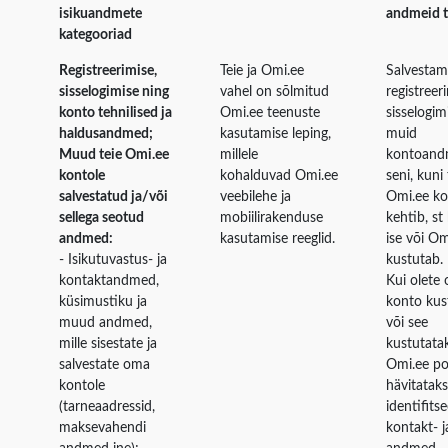
isikuandmete
andmeid 
kategooriad
Registreerimise,
Teie ja Omi.ee
Salvestam
sisselogimise ning
vahel on sõlmitud
registreeri
konto tehnilised ja
Omi.ee teenuste
sisselogimi
haldusandmed;
kasutamise leping,
muid
Muud teie Omi.ee
millele
kontoand
kontole
kohalduvad Omi.ee
seni, kuni 
salvestatud ja/või
veebilehe ja
Omi.ee ko
sellega seotud
mobiilirakenduse
kehtib, st
andmed:
kasutamise reeglid.
ise või Om
- Isikutuvastus- ja
kustutab.
kontaktandmed,
Kui olete
küsimustiku ja
konto kus
muud andmed,
või see
mille sisestate ja
kustutata
salvestate oma
Omi.ee po
kontole
hävitataks
(tarneaadressid,
identifitse
maksevahendi
kontakt- 