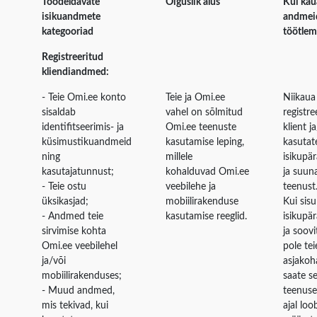
Töödeldavate
Õiguslik alus
Kui kau
isikuandmete
andmei
kategooriad
töötlem
Registreeritud
kliendiandmed:
- Teie Omi.ee konto
Teie ja Omi.ee
Niikaua 
sisaldab
vahel on sõlmitud
registre
identifitseerimis- ja
Omi.ee teenuste
klient j
küsimustikuandmeid
kasutamise leping,
kasutat
ning
millele
isikupä
kasutajatunnust;
kohalduvad Omi.ee
ja suun
- Teie ostu
veebilehe ja
teenust
üksikasjad;
mobiilirakenduse
Kui sisu
- Andmed teie
kasutamise reeglid.
isikupä
sirvimise kohta
ja soov
Omi.ee veebilehel
pole tei
ja/või
asjakoh
mobiilirakenduses;
saate se
- Muud andmed,
teenuses
mis tekivad, kui
ajal loo