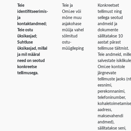
Teie
Teie ja
Konkreetset
identifitseerimis-
Omi.ee või
tellimust ning
ja
mõne muu
sellega seotud
kontaktandmed;
asjakohase
andmeid ja
Teie ostu
müüja vahel
dokumente
üksikasjad;
sõlmitud
säilitatakse 10
Suhtluse
ostu-
aastat pärast
üksikasjad, millal
müügileping
tellimuse täitmist.
ja mil määral
Teie andmeid, mill
need on seotud
salvestate isiklikule
konkreetse
Omi.ee kontole
tellimusega.
järgnevate
tellimuste jaoks (n
eesnimi,
perekonnanimi,
telefoninumber,
kohaletoimetamis
aadress,
maksevahendi
andmed),
säilitatakse seni,