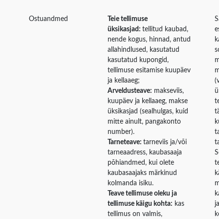
Ostuandmed
Teie tellimuse
S
üksikasjad:
tellitud kaubad,
e
nende kogus, hinnad, antud
k
allahindlused, kasutatud
s
kasutatud kupongid,
m
tellimuse esitamise kuupäev
m
ja kellaaeg;
(
Arveldusteave:
makseviis,
ü
kuupäev ja kellaaeg, makse
t
üksikasjad (sealhulgas, kuid
t
mitte ainult, pangakonto
k
number).
t
Tarneteave:
tarneviis ja/või
t
tarneaadress, kaubasaaja
S
põhiandmed, kui olete
t
kaubasaajaks märkinud
k
kolmanda isiku.
m
Teave tellimuse oleku ja
k
tellimuse käigu kohta:
kas
j
tellimus on valmis,
k