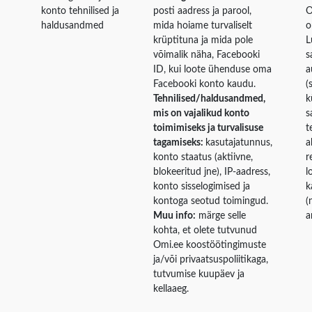
konto tehnilised ja
posti aadress ja parool,
O
haldusandmed
mida hoiame turvaliselt
o
krüptituna ja mida pole
L
võimalik näha, Facebooki
s
ID, kui loote ühenduse oma
a
Facebooki konto kaudu.
(
Tehnilised/haldusandmed,
k
mis on vajalikud konto
s
toimimiseks ja turvalisuse
t
tagamiseks:
kasutajatunnus,
a
konto staatus (aktiivne,
r
blokeeritud jne), IP-aadress,
l
konto sisselogimised ja
k
kontoga seotud toimingud.
(
Muu info:
märge selle
a
kohta, et olete tutvunud
Omi.ee koostöötingimuste
ja/või privaatsuspoliitikaga,
tutvumise kuupäev ja
kellaaeg.