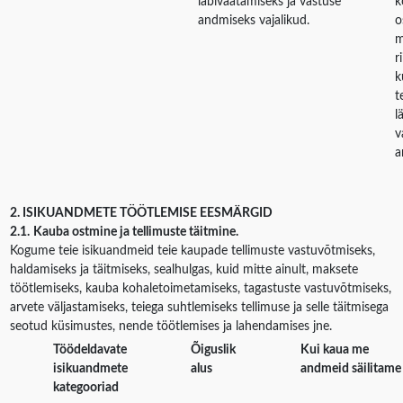
läbivaatamiseks ja vastuse
k
andmiseks vajalikud.
o
m
r
k
t
l
v
a
2. ISIKUANDMETE TÖÖTLEMISE EESMÄRGID
2.1.
Kauba ostmine ja tellimuste täitmine.
Kogume teie isikuandmeid teie kaupade tellimuste vastuvõtmiseks,
haldamiseks ja täitmiseks, sealhulgas, kuid mitte ainult, maksete
töötlemiseks, kauba kohaletoimetamiseks, tagastuste vastuvõtmiseks,
arvete väljastamiseks, teiega suhtlemiseks tellimuse ja selle täitmisega
seotud küsimustes, nende töötlemises ja lahendamises jne.
Töödeldavate
Õiguslik
Kui kaua me
isikuandmete
alus
andmeid säilitame
kategooriad