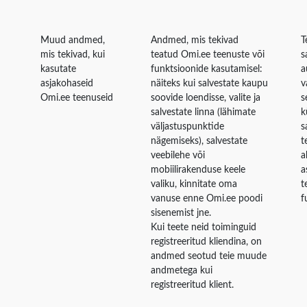
Muud andmed,
Andmed, mis tekivad
T
mis tekivad, kui
teatud Omi.ee teenuste või
s
kasutate
funktsioonide kasutamisel:
a
asjakohaseid
näiteks kui salvestate kaupu
v
Omi.ee teenuseid
soovide loendisse, valite ja
s
salvestate linna (lähimate
k
väljastuspunktide
s
nägemiseks), salvestate
t
veebilehe või
a
mobiilirakenduse keele
a
valiku, kinnitate oma
t
vanuse enne Omi.ee poodi
f
sisenemist jne.
Kui teete neid toiminguid
registreeritud kliendina, on
andmed seotud teie muude
andmetega kui
registreeritud klient.