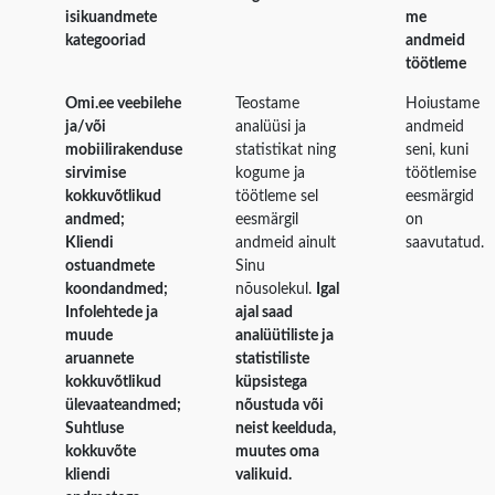
isikuandmete
me
kategooriad
andmeid
töötleme
Omi.ee veebilehe
Teostame
Hoiustame
ja/või
analüüsi ja
andmeid
mobiilirakenduse
statistikat ning
seni, kuni
sirvimise
kogume ja
töötlemise
kokkuvõtlikud
töötleme sel
eesmärgid
andmed;
eesmärgil
on
Kliendi
andmeid ainult
saavutatud.
ostuandmete
Sinu
koondandmed;
nõusolekul.
Igal
Infolehtede ja
ajal saad
muude
analüütiliste ja
aruannete
statistiliste
kokkuvõtlikud
küpsistega
ülevaateandmed;
nõustuda või
Suhtluse
neist keelduda,
kokkuvõte
muutes oma
kliendi
valikuid.