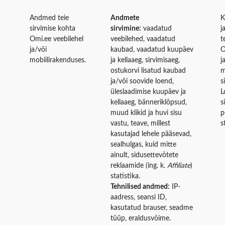
Andmed teie
Andmete
K
sirvimise kohta
sirvimine:
vaadatud
j
Omi.ee veebilehel
veebilehed, vaadatud
t
ja/või
kaubad, vaadatud kuupäev
O
mobiilirakenduses.
ja kellaaeg, sirvimisaeg,
j
ostukorvi lisatud kaubad
m
ja/või soovide loend,
s
üleslaadimise kuupäev ja
L
kellaaeg, bänneriklõpsud,
s
muud klikid ja huvi sisu
p
vastu, teave, millest
s
kasutajad lehele pääsevad,
sealhulgas, kuid mitte
ainult, sidusettevõtete
reklaamide (ing. k.
Affiliate
)
statistika.
Tehnilised andmed:
IP-
aadress, seansi ID,
kasutatud brauser, seadme
tüüp, eraldusvõime.