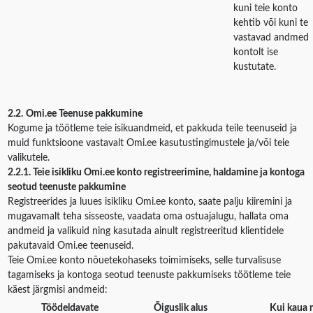
kuni teie konto
kehtib või kuni te
vastavad andmed
kontolt ise
kustutate.
2.2.
Omi.ee Teenuse pakkumine
Kogume ja töötleme teie isikuandmeid, et pakkuda teile teenuseid ja
muid funktsioone vastavalt Omi.ee kasutustingimustele ja/või teie
valikutele.
2.2.1. Teie isikliku Omi.ee konto registreerimine, haldamine ja kontoga
seotud teenuste pakkumine
Registreerides ja luues isikliku Omi.ee konto, saate palju kiiremini ja
mugavamalt teha sisseoste, vaadata oma ostuajalugu, hallata oma
andmeid ja valikuid ning kasutada ainult registreeritud klientidele
pakutavaid Omi.ee teenuseid.
Teie Omi.ee konto nõuetekohaseks toimimiseks, selle turvalisuse
tagamiseks ja kontoga seotud teenuste pakkumiseks töötleme teie
käest järgmisi andmeid:
Töödeldavate
Õiguslik alus
Kui kaua 