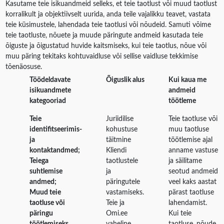
Kasutame teie isikuandmeid selleks, et teie taotlust või muud taotlust
korralikult ja objektiivselt uurida, anda teile vajalikku teavet, vastata
teie küsimustele, lahendada teie taotlusi või nõudeid. Samuti võime
teie taotluste, nõuete ja muude päringute andmeid kasutada teie
õiguste ja õigustatud huvide kaitsmiseks, kui teie taotlus, nõue või
muu päring tekitaks kohtuvaidluse või sellise vaidluse tekkimise
tõenäosuse.
Töödeldavate
Õiguslik alus
Kui kaua me
isikuandmete
andmeid
kategooriad
töötleme
Teie
Juriidilise
Teie taotluse või
identifitseerimis-
kohustuse
muu taotluse
ja
täitmine
töötlemise ajal
kontaktandmed;
Kliendi
anname vastuse
Teiega
taotlustele
ja säilitame
suhtlemise
ja
seotud andmeid
andmed;
päringutele
veel kaks aastat
Muud teie
vastamiseks.
pärast taotluse
taotluse või
Teie ja
lahendamist.
päringu
Omi.ee
Kui teie