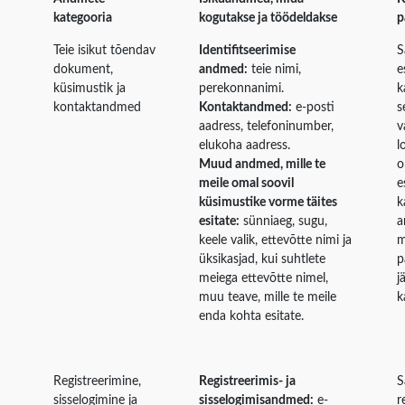
kategooria
kogutakse ja töödeldakse
p
Teie isikut tõendav
Identifitseerimise
S
dokument,
andmed:
teie nimi,
e
küsimustik ja
perekonnanimi.
k
kontaktandmed
Kontaktandmed:
e-posti
s
aadress, telefoninumber,
v
elukoha aadress.
l
Muud andmed, mille te
o
meile omal soovil
e
küsimustike vorme täites
k
esitate:
sünniaeg, sugu,
a
keele valik, ettevõtte nimi ja
m
üksikasjad, kui suhtlete
p
meiega ettevõtte nimel,
j
muu teave, mille te meile
k
enda kohta esitate.
Registreerimine,
Registreerimis- ja
S
sisselogimine ja
sisselogimisandmed:
e-
r