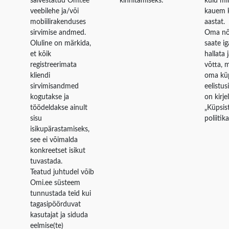
salvestatud Omi.ee
kinnitamiseks.
kuid mi
veebilehe ja/või
kauem k
mobiilirakenduses
aastat.
sirvimise andmed.
Oma nõ
Oluline on märkida,
saate iga
et kõik
hallata 
registreerimata
võtta, 
kliendi
oma küp
sirvimisandmed
eelistus
kogutakse ja
on kirje
töödeldakse ainult
„
Küpsis
sisu
poliitik
isikupärastamiseks,
see ei võimalda
konkreetset isikut
tuvastada.
Teatud juhtudel võib
Omi.ee süsteem
tunnustada teid kui
tagasipöörduvat
kasutajat ja siduda
eelmise(te)