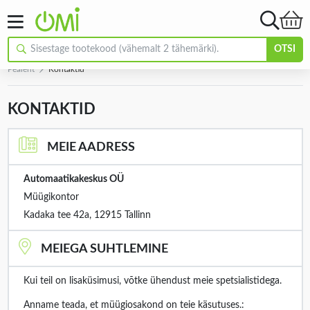
OTSI
Pealeht
Kontaktid
KONTAKTID
MEIE AADRESS
Automaatikakeskus OÜ
Müügikontor
Kadaka tee 42a, 12915 Tallinn
MEIEGA SUHTLEMINE
Kui teil on lisaküsimusi, võtke ühendust meie spetsialistidega.
Anname teada, et müügiosakond on teie käsutuses.: