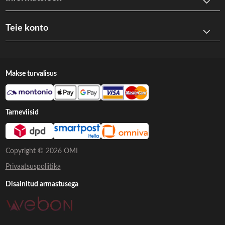
Teie konto
Makse turvalisus
Tarneviisid
Copyright © 2026 OMI
Privaatsuspoliitika
Disainitud armastusega