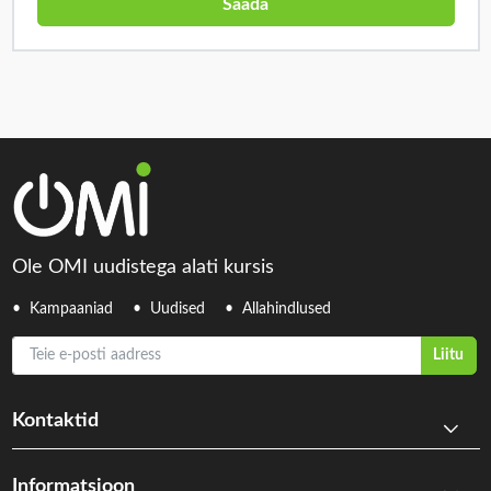
Saada
Ole OMI uudistega alati kursis
Kampaaniad
Uudised
Allahindlused
Teie e-posti aadress
Liitu
Kontaktid
Informatsioon