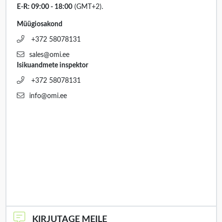
E-R: 09:00 - 18:00
(GMT+2).
Müügiosakond
+372 58078131
sales@omi.ee
Isikuandmete inspektor
+372 58078131
info@omi.ee
KIRJUTAGE MEILE