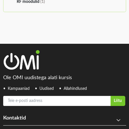
RF moodulid
(1)
Ole OMI uudistega alati kursis
Kampaaniad
Uudised
Allahindlused
Teie e-posti aadress
Liitu
Kontaktid