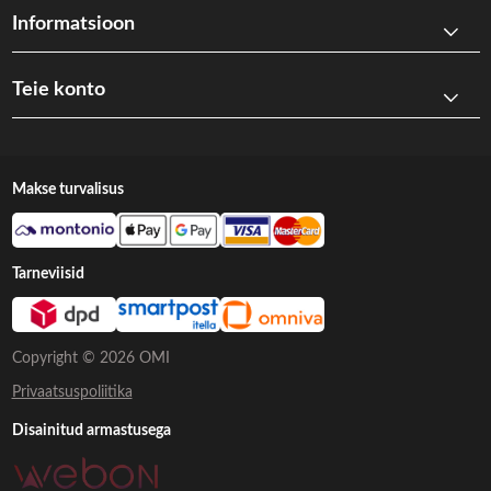
Informatsioon
Teie konto
Makse turvalisus
Tarneviisid
Copyright © 2026 OMI
Privaatsuspoliitika
Disainitud armastusega