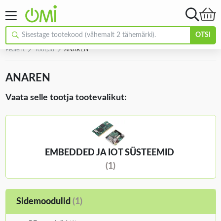
OTSI
Pealeht
Tootjad
ANAREN
ANAREN
Vaata selle tootja tootevalikut:
EMBEDDED JA IOT SÜSTEEMID
(1)
Sidemoodulid
(1)