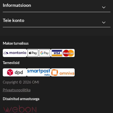
Informatsioon
Teie konto
Makse turvalisus
Tarneviisid
Copyright © 2026 OMI
Privaatsuspoliitika
Disainitud armastusega