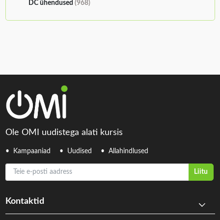
DC ühendused
(968)
Ole OMI uudistega alati kursis
Kampaaniad
Uudised
Allahindlused
Teie e-posti aadress
Liitu
Kontaktid