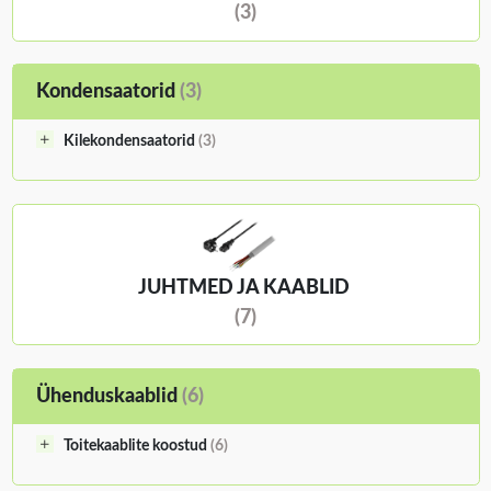
(3)
Kondensaatorid
(3)
Kilekondensaatorid
(3)
JUHTMED JA KAABLID
(7)
Ühenduskaablid
(6)
Toitekaablite koostud
(6)