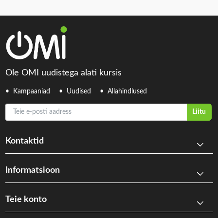
Ole OMI uudistega alati kursis
Kampaaniad
Uudised
Allahindlused
Teie e-posti aadress
Liitu
Kontaktid
Informatsioon
Teie konto