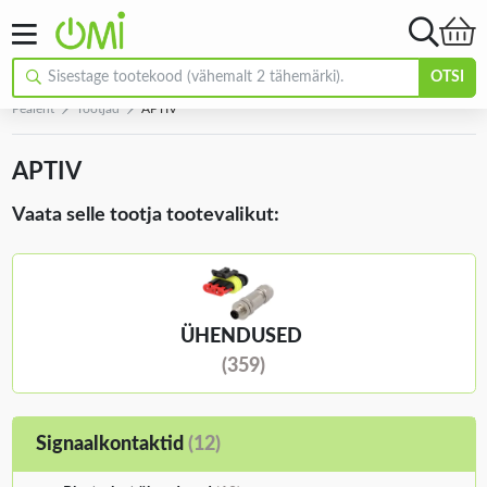
OTSI
Pealeht
Tootjad
APTIV
APTIV
Vaata selle tootja tootevalikut:
ÜHENDUSED
(359)
Signaalkontaktid
(12)