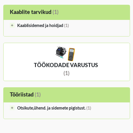
Kaablite tarvikud
(1)
Kaablisidemed ja hoidjad
(1)
TÖÖKODADE VARUSTUS
(1)
Tööriistad
(1)
Otsikute,ühend. ja sidemete pigistust.
(1)