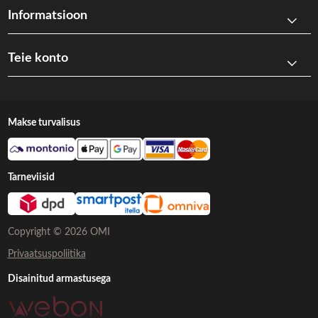
Informatsioon
Teie konto
Makse turvalisus
Tarneviisid
Copyright © 2026 OMI
Privaatsuspoliitika
Disainitud armastusega