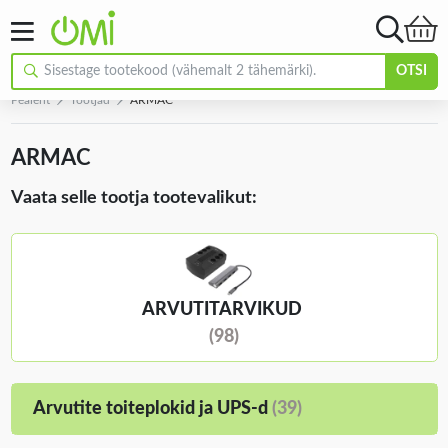
OTSI
Pealeht
Tootjad
ARMAC
ARMAC
Vaata selle tootja tootevalikut:
ARVUTITARVIKUD
(98)
Arvutite toiteplokid ja UPS-d
(39)