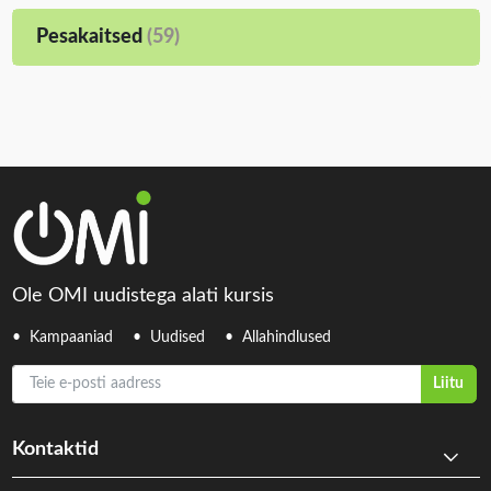
Pesakaitsed
(59)
Ole OMI uudistega alati kursis
Kampaaniad
Uudised
Allahindlused
Teie e-posti aadress
Liitu
Kontaktid