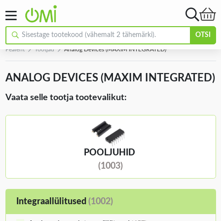
OTSI
Pealeht
Tootjad
Analog Devices (MAXIM INTEGRATED)
ANALOG DEVICES (MAXIM INTEGRATED)
Vaata selle tootja tootevalikut:
POOLJUHID
(1003)
Integraallülitused
(1002)