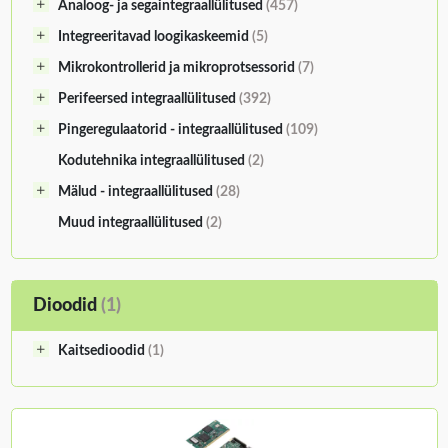
Analoog- ja segaintegraallülitused
(457)
Integreeritavad loogikaskeemid
(5)
Mikrokontrollerid ja mikroprotsessorid
(7)
Perifeersed integraallülitused
(392)
Pingeregulaatorid - integraallülitused
(109)
Kodutehnika integraallülitused
(2)
Mälud - integraallülitused
(28)
Muud integraallülitused
(2)
Dioodid
(1)
Kaitsedioodid
(1)