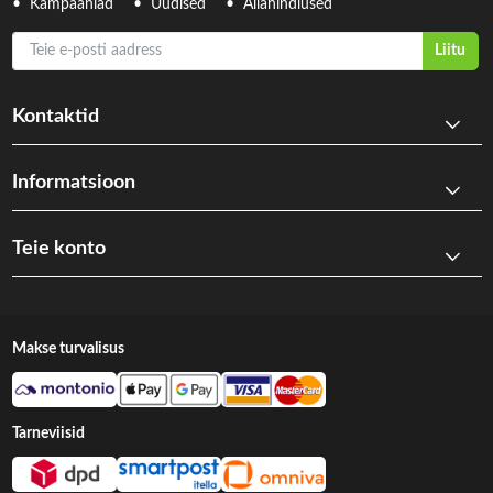
Kampaaniad
Uudised
Allahindlused
Teie e-posti aadress
Liitu
Kontaktid
Informatsioon
Teie konto
Makse turvalisus
Tarneviisid