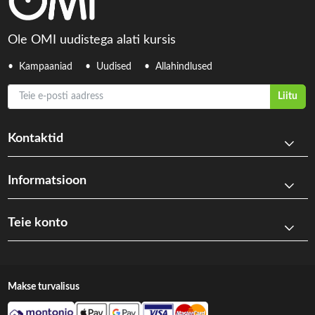
Ole OMI uudistega alati kursis
Kampaaniad
Uudised
Allahindlused
Teie e-posti aadress
Liitu
Kontaktid
Informatsioon
Teie konto
Makse turvalisus