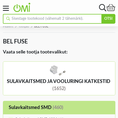
OTSI
Pealeht
Tootjad
BEL FUSE
BEL FUSE
Vaata selle tootja tootevalikut:
SULAVKAITSMED JA VOOLURINGI KATKESTID
(1652)
Sulavkaitsmed SMD
(460)