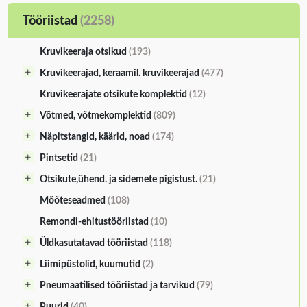
Tööriistad
(2258)
Kruvikeeraja otsikud
(193)
Kruvikeerajad, keraamil. kruvikeerajad
(477)
Kruvikeerajate otsikute komplektid
(12)
Võtmed, võtmekomplektid
(809)
Näpitstangid, käärid, noad
(174)
Pintsetid
(21)
Otsikute,ühend. ja sidemete pigistust.
(21)
Mõõteseadmed
(108)
Remondi-ehitustööriistad
(10)
Üldkasutatavad tööriistad
(118)
Liimipüstolid, kuumutid
(2)
Pneumaatilised tööriistad ja tarvikud
(79)