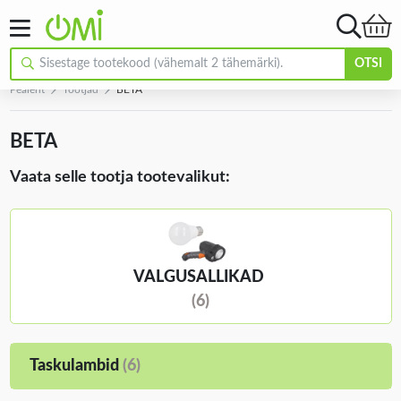
OTSI
Pealeht
Tootjad
BETA
BETA
Vaata selle tootja tootevalikut:
VALGUSALLIKAD
(6)
Taskulambid
(6)