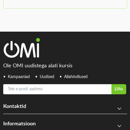
Ole OMI uudistega alati kursis
Kampaaniad
Uudised
Allahindlused
Teie e-posti aadress
Liitu
Kontaktid
Informatsioon