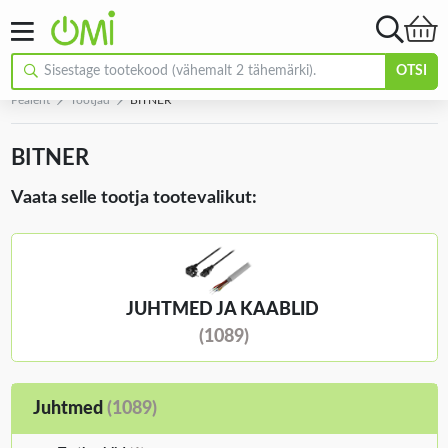
OTSI
Pealeht
Tootjad
BITNER
BITNER
Vaata selle tootja tootevalikut:
JUHTMED JA KAABLID
(1089)
Juhtmed
(1089)