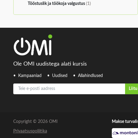
Tööstuslik ja töökoja valgustus
(1)
Ole OMI uudistega alati kursis
Kampaaniad
Uudised
Allahindlused
Teie e-posti aadress
Liitu
Copyright © 2026 OMI
Makse turvali
Privaatsuspoliitika