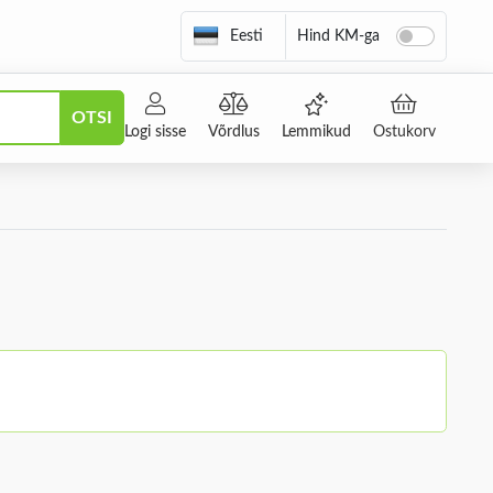
Eesti
Hind KM-ga
OTSI
Logi sisse
Võrdlus
Lemmikud
Ostukorv