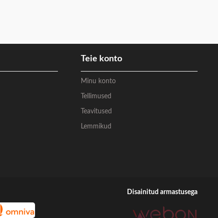
Teie konto
Minu konto
Tellimused
Teavitused
Lemmikud
Disainitud armastusega