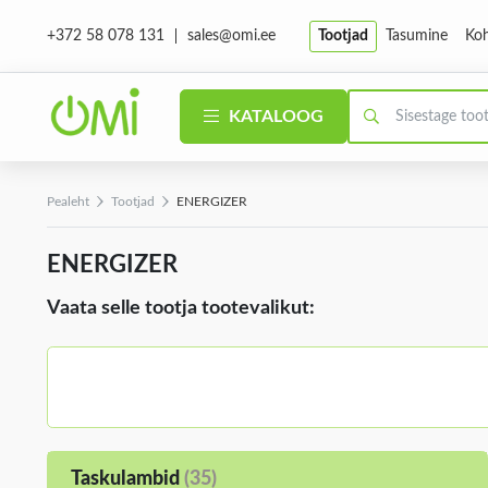
sales@omi.ee
Tootjad
Tasumine
Koh
+372 58 078 131
KATALOOG
Pealeht
Tootjad
ENERGIZER
ENERGIZER
Vaata selle tootja tootevalikut:
Taskulambid
(35)