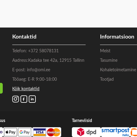
Kontaktid
Informatsioon
Telefon:
+372 58078131
Meist
Aadress:
Kadaka tee 42a, 12915 Tallinn
Tasumine
E-post:
info@omi.ee
Kohaletoimetamine
Tööaeg: E-R 9:00-18:00
Tootjad
Kõik kontaktid
sus
Tarneviisid