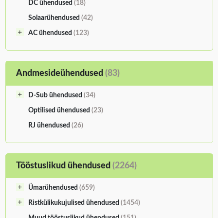
DC ühendused
(18)
Solaarühendused
(42)
AC ühendused
(123)
Andmesideühendused
(83)
D-Sub ühendused
(34)
Optilised ühendused
(23)
RJ ühendused
(26)
Tööstuslikud ühendused
(2264)
Ümarühendused
(659)
Ristkülikukujulised ühendused
(1454)
Muud tööstuslikud ühendused
(151)