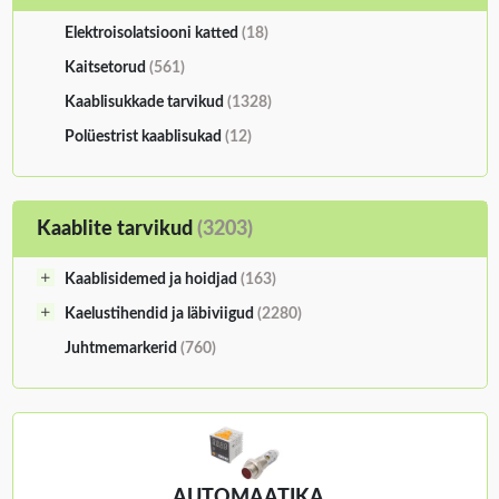
Elektroisolatsiooni katted
(18)
Kaitsetorud
(561)
Kaablisukkade tarvikud
(1328)
Polüestrist kaablisukad
(12)
Kaablite tarvikud
(3203)
Kaablisidemed ja hoidjad
(163)
Kaelustihendid ja läbiviigud
(2280)
Juhtmemarkerid
(760)
AUTOMAATIKA