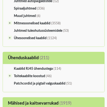
Juhtmed autopaigaldistele
(12)
Spiraaljuhtmed
(336)
Muud juhtmed
(6)
Mitmesoonelised kaablid
(3558)
Juhtmed tuleohutussüsteemidele
(53)
Ühesoonelised kaablid
(1124)
Ühenduskaablid
(211)
Kaablid RJ45 ühendustega
(114)
Toitekaablite koostud
(46)
Patchcordid ja pigtail valguskaablid
(51)
Mähised ja kaitsevarrukad
(1919)