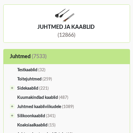
JUHTMED JA KAABLID
(12866)
Juhtmed
(7533)
Testkaablid
(32)
Toitejuhtmed
(259)
Sidekaablid
(221)
Kuumakindlad kaablid
(487)
Juhtmed kaabliviikudele
(1089)
Silikoonkaablid
(341)
Koaksiaalkaablid
(15)