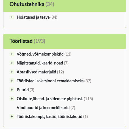
Ohutustehnika
(34)
Hoiatused ja teave
(34)
Tööriistad
(193)
Võtmed, võtmekomplektid
(11)
Näpitstangid, käärid, noad
(7)
Abrasiivsed materjalid
(12)
Tööriistad isolatsiooni eemaldamiseks
(37)
Puurid
(3)
Otsikute,ühend. ja sidemete pigistust.
(115)
Vindipuurid ja keermelõikurid
(7)
Tööriistakompl., kastid, tööriistakotid
(1)