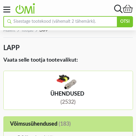
OTSI
Pealeht
Tootjad
LAPP
LAPP
Vaata selle tootja tootevalikut:
ÜHENDUSED
(2532)
Võimsusühendused
(183)