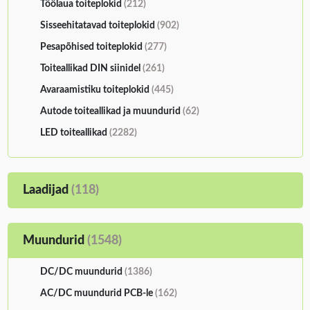
Töölaua toiteplokid
(212)
Sisseehitatavad toiteplokid
(902)
Pesapõhised toiteplokid
(277)
Toiteallikad DIN siinidel
(261)
Avaraamistiku toiteplokid
(445)
Autode toiteallikad ja muundurid
(62)
LED toiteallikad
(2282)
Laadijad
(118)
Muundurid
(1548)
DC/DC muundurid
(1386)
AC/DC muundurid PCB-le
(162)