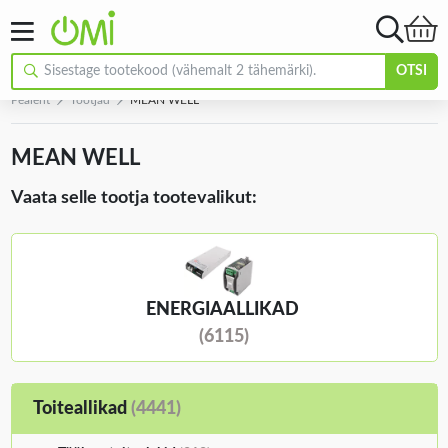
OTSI
Pealeht
Tootjad
MEAN WELL
MEAN WELL
Vaata selle tootja tootevalikut:
ENERGIAALLIKAD
(6115)
Toiteallikad
(4441)