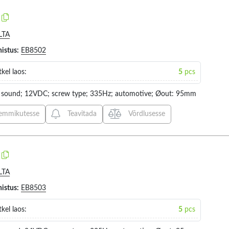
136X107X119MM (2)
136X136X127MM (2)
LTA
152X148X356MM (3)
histus:
EB8502
165X136X132MM (2)
kel laos:
5
pcs
166.3X166.3X149.5MM (5)
r: sound; 12VDC; screw type; 335Hz; automotive; Øout: 95mm
219X219X159MM (1)
24X4X1.9MM (1)
emmikutesse
Teavitada
Võrdlusesse
91.5X183X81.25MM (1)
91.5X82.5X198MM (2)
91.5X91.5X82.5MM (1)
LTA
95X111.5X180MM (2)
histus:
EB8503
Ø100X109.5MM (4)
Ø100X80MM (1)
kel laos:
5
pcs
Ø101X100MM (1)