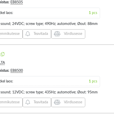
histus:
EB8505
kel laos:
1
pcs
r: sound; 24VDC; screw type; 490Hz; automotive; Øout: 88mm
emmikutesse
Teavitada
Võrdlusesse
Body dimensions
Application
82
LTA
histus:
EB8500
VALIGE KÕIK
VALIGE
kel laos:
1
pcs
100X110X80MM (1)
AUTOMO
110X110X96MM (1)
r: sound; 12VDC; screw type; 435Hz; automotive; Øout: 95mm
 (10)
113X170X140MM (2)
emmikutesse
Teavitada
Võrdlusesse
120X120X65MM (1)
136.2X136.2X124.5MM (2)