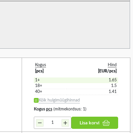
115...230V AC (1)
D3-EX1-1045 (1)
0...1500M (1)
115V AC (1)
D2-EX2-1045 (1)
0...900M (3)
12...24V AC (2)
2)
12...24V DC (3)
1)
12V AC (1)
1)
12V DC (8)
16.2...26.4V DC (1)
emperature
Operating current
90
2
Kogus
Hind
19...28V DC (2)
[pcs]
[EUR/pcs]
220V DC (1)
1+
1.65
230/240V AC (1)
18+
1.5
 KÕIK
VALIGE KÕIK
40+
1.41
230V AC (15)
°C (1)
25MA (2)
Kõik hulgimüügihinnad
230V DC (3)
°C (4)
Kogus
pcs
(mitmekordsus: 1)
24...48V AC (1)
°C (3)
24...48V DC (1)
Lisa korvi
°C (19)
24V AC (8)