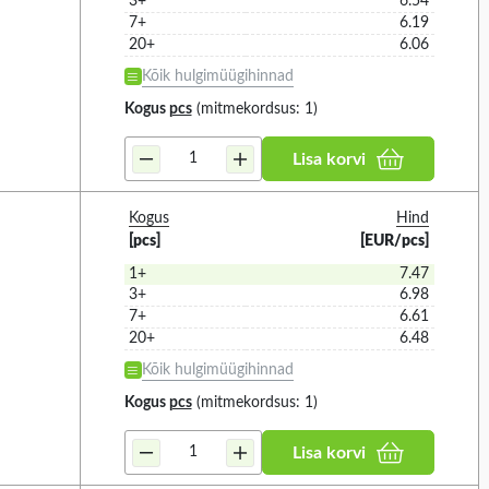
3+
6.54
GREY (8)
7+
6.19
IP66 (22)
20+
6.06
RED (34)
Kõik hulgimüügihinnad
WHITE (8)
Kogus
pcs
(mitmekordsus: 1)
YELLOW (2)
Lisa korvi
Additional functions
10
Kogus
63
Hind
[pcs]
[EUR/pcs]
1+
7.47
3+
6.98
7+
6.61
 KÕIK
VALIGE KÕIK
20+
6.48
TIVE (10)
10 SELECTABLE TONES (1)
Kõik hulgimüügihinnad
15 MESSAGES (1)
Kogus
pcs
(mitmekordsus: 1)
15 SELECTABLE TONES (2)
Lisa korvi
31 SELECTABLE TONES (3)
32 SELECTABLE TONES (17)