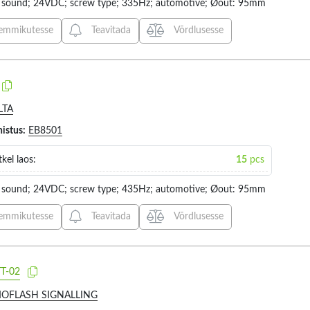
r: sound; 24VDC; screw type; 335Hz; automotive; Øout: 95mm
Ø101X81MM (1)
emmikutesse
Teavitada
Võrdlusesse
Ø113X153.2MM (2)
Ø114X66MM (1)
Ø132X330MM (4)
Ø134X340MM (1)
LTA
Ø136X126MM (2)
histus:
EB8501
Ø150X64MM (1)
kel laos:
15
pcs
Ø152X63MM (1)
Ø168X163MM (1)
r: sound; 24VDC; screw type; 435Hz; automotive; Øout: 95mm
Ø168X93MM (2)
emmikutesse
Teavitada
Võrdlusesse
Ø219X93MM (1)
Ø230X350MM (3)
Ø300X440MM (1)
T-02
Ø30X59MM (1)
OFLASH SIGNALLING