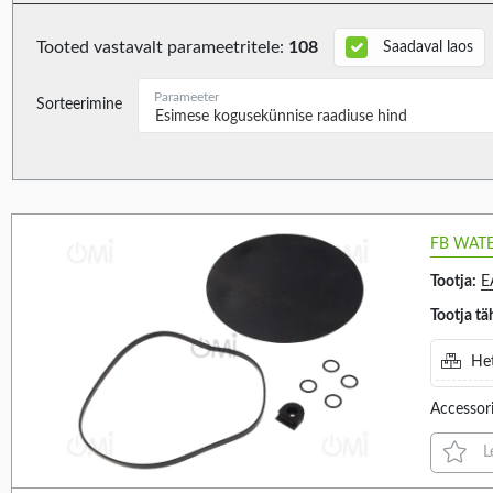
TONSIL (5)
100DB (D=1 M) (2)
335HZ (2)
W2 (2)
Tooted vastavalt parameetritele:
108
Saadaval laos
102DB (5)
400HZ (2)
WERMA (14)
Parameeter
104DB (D=1 M) (1)
435HZ (2)
Sorteerimine
Esimese kogusekünnise raadiuse hind
105...110DB (2)
490HZ (2)
105DB (4)
105DB (D=1 M) (1)
Power supply
Panel cutout diamete
6
106DB (4)
FB WATE
106DB (D=1 M) (3)
Tootja:
E
108DB (7)
Tootja tä
VALIGE KÕIK
VALIGE KÕIK
108DB (D=1 M) (1)
Het
BATTERY R14 1,5V X10 (1)
8.5MM (8)
110DB (3)
BATTERY R14 1,5V X8 (5)
110DB (D=1 M) (3)
Accessori
112DB (1)
L
113DB (1)