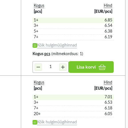
°C (9)
Kogus
Hind
24V DC (23)
°C (2)
[pcs]
[EUR/pcs]
48V AC (2)
°C (2)
1+
6.85
48V DC (1)
3+
6.54
ower
Max cable section
5
2
°C (7)
5+
6.38
6...28V DC (2)
7+
6.19
°C (2)
85...280V AC (1)
Kõik hulgimüügihinnad
°C (22)
85...280V DC (1)
 KÕIK
VALIGE KÕIK
Kogus
pcs
(mitmekordsus: 1)
°C (1)
9...28V DC (6)
2
1)
2.5MM
(2)
°C (3)
Lisa korvi
9...60V DC (4)
1)
°C (6)
98...260V AC (1)
°C (4)
Kogus
Hind
[pcs]
[EUR/pcs]
°C (1)
1+
7.01
°C (2)
3+
6.53
°C (2)
7+
6.18
20+
6.05
IP rating
5
Kõik hulgimüügihinnad
89