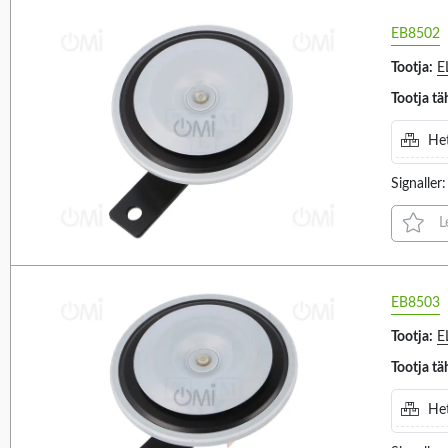
260MA (2)
HARMONY XVS (2)
EB8502
2A (1)
KDH (5)
Tootja:
E
3/2.7A (1)
KLH (4)
Tootja tä
309MA (1)
MASTER BLASTER (1)
32MA (1)
MONO 72 (2)
Het
36MA (1)
NEXUS 105 (2)
Signalle
39MA (1)
NEXUS 110 (2)
L
40MA (3)
NEXUS 120 (2)
48MA (1)
NEXUS VOICE (1)
50MA (2)
QWH (3)
EB8503
57MA (1)
R11 (1)
Tootja:
E
60MA (2)
ROLP SV (4)
Tootja tä
70MA (2)
S60ADH (1)
80MA (2)
Het
SG (2)
83MA (1)
SONOS (3)