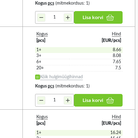
Kogus
pcs
(mitmekordsus: 1)
Lisa korvi
Kogus
Hind
[pcs]
[EUR/pcs]
1+
8.66
3+
8.08
6+
7.65
20+
7.5
Kõik hulgimüügihinnad
Kogus
pcs
(mitmekordsus: 1)
Lisa korvi
Kogus
Hind
[pcs]
[EUR/pcs]
1+
16.24