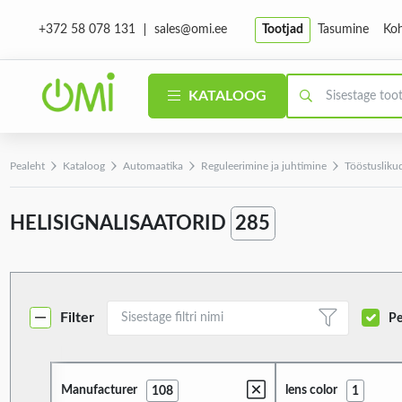
sales@omi.ee
Tootjad
Tasumine
Koh
+372 58 078 131
KATALOOG
Pealeht
Kataloog
Automaatika
Reguleerimine ja juhtimine
Tööstuslikud
HELISIGNALISAATORID
285
Filter
Pe
Manufacturer
lens color
108
1