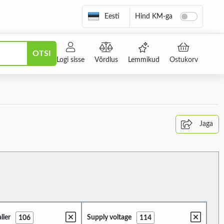
Eesti
Hind KM-ga
OTSI
Logi sisse
Võrdlus
Lemmikud
Ostukorv
Jaga
ller
Supply voltage
106
114