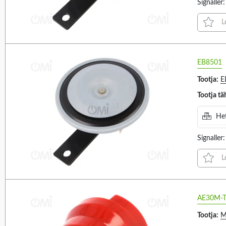
Signalle
SUPER M (1)
L
TAA (2)
YA40 (1)
YA50 (2)
EB8501
YA80 (1)
Tootja:
E
YO4IS (1)
Tootja tä
Het
Signalle
L
AE30M-T
Tootja:
M