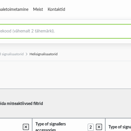
aletoimetamine
Meist
Kontaktid
 signalisaatorid
Helisignalisaatorid
ida mitteaktiivsed filtrid
Type of signallers
Type of signa
2
accessories