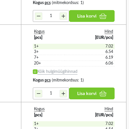
Kogus
pcs
(mitmekordsus: 1)
Lisa korvi
 KÕIK
VALIGE KÕIK
T BATTERY (5)
IP21 (3)
Kogus
Hind
[pcs]
[EUR/pcs]
IP21A (1)
1+
7.02
IP21C (1)
3+
6.54
IP30 (4)
7+
6.19
20+
6.06
IP33C (1)
Kõik hulgimüügihinnad
IP34 (2)
Kogus
pcs
(mitmekordsus: 1)
IP43 (9)
the norm
Colour
1
67
IP44 (1)
Lisa korvi
IP53 (2)
Kogus
Hind
IP54 (6)
[pcs]
[EUR/pcs]
 KÕIK
VALIGE KÕIK
IP55 (10)
1+
7.02
 (1)
BLACK (15)
IP65 (27)