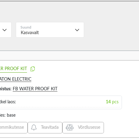
BUZZER (14)
KCD0-S
CONTINUOUS TONE (1)
KFD0-S
Suund
HORN (12)
MA-01 (
Kasvavalt
MEMBRANE SIREN (7)
Z-728 (
SIREN (50)
Z-928 (
VOICE MESSAGE (6)
r
Outside diameter
Operating t
8
8
R PROOF KIT
ATON ELECTRIC
histus:
FB WATER PROOF KIT
VALIGE KÕIK
VALIGE
kel laos:
14
pcs
88MM (4)
-10...50
95MM (4)
-10...55
es: base
-20...45
emmikutesse
Teavitada
Võrdlusesse
-20...50