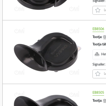
Signalle
98DB (3)
L
VALIGE KÕIK
VALIGE KÕIK
140 (4)
LED (1)
EB8506
570 (3)
Tootja:
E
584 (2)
Tootja tä
A6BM (2)
A8BM (1)
Het
AB6 (1)
Signalle
AE20M (4)
L
Electrical connection
Current consumptio
24
AE30M (2)
AE35 (1)
AE36 (1)
EB8505
VALIGE KÕIK
VALIGE KÕIK
AE40M (2)
Tootja:
E
SCREW TERMINALS (24)
0.1A (2)
ASM (1)