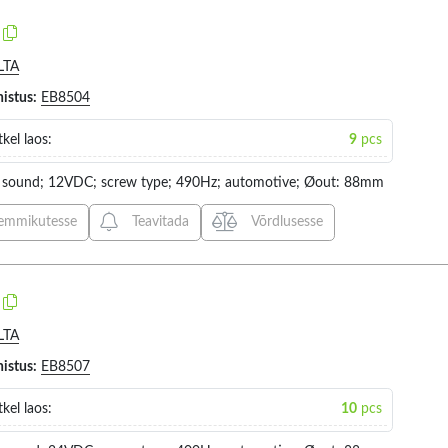
-20...60
-25...40
LTA
-25...50
ter
Mounting
Maximum p
3
11
histus:
EB8504
-25...55
-25...60
kel laos:
9
pcs
-25...70
r: sound; 12VDC; screw type; 490Hz; automotive; Øout: 88mm
VALIGE KÕIK
VALIGE
-30...40
ON PANEL (2)
120W (
emmikutesse
Teavitada
Võrdlusesse
-30...45
PANEL (1)
150W (
-30...50
SCREW TYPE (8)
90W (3)
-30...60
-30...70
LTA
-30...85
histus:
EB8507
-40...70
kel laos:
10
pcs
Leads
Kit contents
8