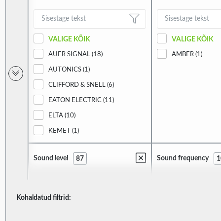
VALIGE KÕIK
VALIGE KÕIK
AUER SIGNAL (18)
AMBER (1)
AUTONICS (1)
CLIFFORD & SNELL (6)
EATON ELECTRIC (11)
ELTA (10)
KEMET (1)
KLAXON SIGNALS (17)
Sound level
Sound frequency
87
1
MOFLASH SIGNALLING (14)
PATLITE (3)
QLIGHT (4)
Kohaldatud filtrid:
VALIGE KÕIK
VALIGE KÕIK
SCHNEIDER ELECTRIC (2)
100DB (4)
3.2KHZ (2)