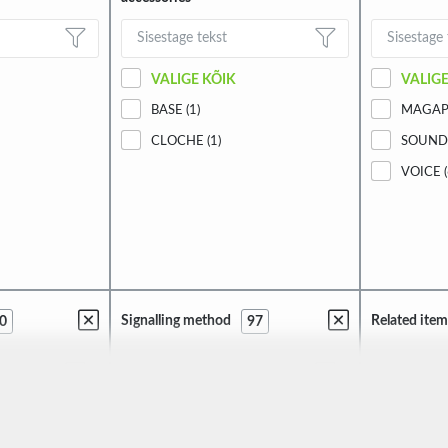
VALIGE KÕIK
VALIGE
BASE (1)
MAGAP
CLOCHE (1)
SOUND 
VOICE (
Signalling method
Related item
0
97
VALIGE KÕIK
VALIGE
BELL (7)
BSD-16G