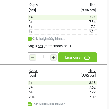
Kogus
Hind
6 MESSAGES (2)
[pcs]
[EUR/pcs]
64 SELECTABLE TONES (7)
1+
7.71
3+
7.54
AUX INPUT (2)
5+
7.2
BLUETOOTH (1)
6+
7.14
MP3 PLAYER (3)
Kõik hulgimüügihinnad
PG13.5 CABLE GLAND (2)
Kogus
pcs
(mitmekordsus: 1)
SD CARD READER (3)
Lisa korvi
USB READER (3)
ADDITIONAL SOUND MESSAGE
- MP3 FILE (1)
Kogus
Hind
[pcs]
[EUR/pcs]
CABLE GLAND 6,5...15MM (9)
1+
8.18
MICROSD CARD SLOT (1)
3+
7.62
RECORDING (4)
6+
7.22
20+
7.09
VOLUME CONTROL (1)
Kõik hulgimüügihinnad