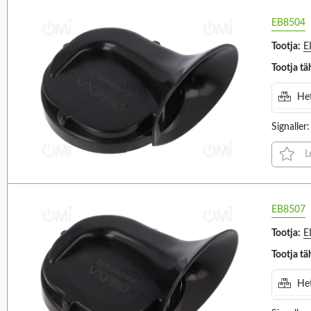
115DB (6)
EB8504
116DB (1)
Tootja:
E
116DB (D=1 M) (1)
Number of chambers
Mounting hole diame
1
Tootja tä
118DB (1)
120DB (6)
Het
123DB (1)
Signalle
VALIGE KÕIK
VALIGE KÕIK
127DB (1)
8 (1)
Ø22.5MM (2)
L
75DB (2)
Ø72MM (1)
85DB (3)
88DB (3)
EB8507
90DB (4)
Tootja:
E
90DB (D=1 M) (2)
Tootja tä
92DB (6)
Het
95DB (3)
Manufacturer series
Light source
85
1
95DB (D=1 M) (2)