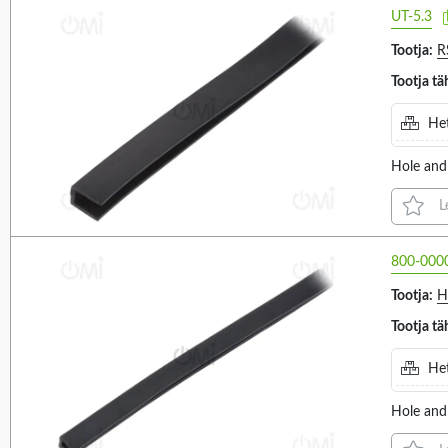
0.7...1.1MM (4)
UT-5.3
0.8...2.5MM (4)
Tootja:
R
0.9...1.6MM (5)
Tootja tä
Length
Internal width
114
12
1...1.2MM (1)
Het
1...2.5MM (3)
1...2MM (14)
Hole and
VALIGE KÕIK
VALIGE KÕIK
1...3.5MM (4)
L
1.2M (2)
0.6MM (1)
1...4MM (10)
10M (66)
0.9MM (1)
1.2...1.6MM (5)
800-000
20M (4)
1.5MM (3)
1.3...2.1MM (2)
Tootja:
H
25M (9)
10.1MM (1)
1.6...2.5MM (7)
Tootja tä
30.5M (25)
1MM (1)
1.6...2MM (1)
Het
3M (1)
2.4MM (2)
1.7...2.2MM (4)
5M (5)
3.5MM (1)
2...2.4MM (1)
Hole and 
Front
Frame colour
24
8
75M (2)
6.7MM (1)
2...4MM (3)