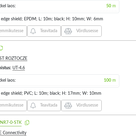
kel laos:
50
m
 edge shield; EPDM; L: 10m; black; H: 10mm; W: 6mm
emmikutesse
Teavitada
Võrdlusesse
ST ROZTOCZE
histus:
UT-4.6
kel laos:
100
m
 edge shield; PVC; L: 10m; black; H: 17mm; W: 10mm
emmikutesse
Teavitada
Võrdlusesse
NR7-0-STK
E Connectivity