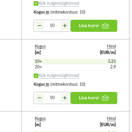
Kõik hulgimüügihinnad
Kogus
m
(mitmekordsus: 10)
Lisa korvi
Kogus
Hind
[m]
[EUR/m]
10+
3.25
20+
2.9
Kõik hulgimüügihinnad
Kogus
m
(mitmekordsus: 10)
Lisa korvi
Kogus
Hind
[m]
[EUR/m]