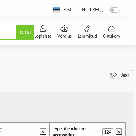
Eesti
Hind KM-ga
OTSI
Logi sisse
Võrdlus
Lemmikud
Ostukorv
Jaga
Type of enclosures
9
124
accessories