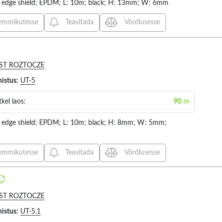
 edge shield; EPDM; L: 10m; black; H: 13mm; W: 6mm
3.6MM (1)
NBR (1)
emmikutesse
Teavitada
Võrdlusesse
4.5MM (1)
PTFE (1
4.6MM (1)
PVC (54
4.8MM (1)
POLYAM
ST ROZTOCZE
5.07MM (1)
POLYAMI
histus:
UT-5
5.8MM (1)
POLYET
)
kel laos:
90
m
6.6MM (1)
POLYOL
 edge shield; EPDM; L: 10m; black; H: 8mm; W: 5mm;
emmikutesse
Teavitada
Võrdlusesse
ST ROZTOCZE
histus:
UT-5.1