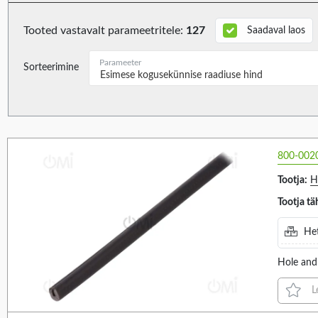
TE CONNECTIVITY (2)
5.4MM (5)
5.5MM (4)
Tooted vastavalt parameetritele:
127
Saadaval laos
5MM (4)
Parameeter
Sorteerimine
6.5MM (10)
Esimese kogusekünnise raadiuse hind
6MM (10)
7.6MM (1)
7MM (2)
Quantity in set/package
Panel thickness
10
11
800-002
8.5MM (2)
8.75MM (2)
Tootja:
H
8MM (1)
Tootja tä
VALIGE KÕIK
VALIGE KÕIK
9.39MM (1)
Het
2PCS. (8)
0.4...0.6MM (4)
9.5MM (2)
5PCS. (2)
0.4...0.9MM (1)
Hole and 
9MM (6)
0.4...1.3MM (3)
L
0.7...0.9MM (3)