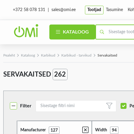
sales@omi.ee
Tootjad
Tasumine
Koh
+372 58 078 131
KATALOOG
Pealeht
Kataloog
Karbikud
Karbikud - tarvikud
Servakaitsed
SERVAKAITSED
262
Filter
Pe
Manufacturer
Width
127
94