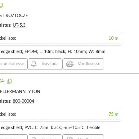
-40...100°C (7)
-40...50°C (17)
ST ROZTOCZE
-40...65°C (2)
histus:
UT-5.3
Internal height
Holder mater
12
-40...85°C (1)
kel laos:
10
m
-40...90°C (8)
-60...260°C (1)
 edge shield; EPDM; L: 10m; black; H: 10mm; W: 8mm
VALIGE KÕIK
VALIGE
-60...95°C (4)
emmikutesse
Teavitada
Võrdlusesse
1.8MM (1)
STEEL (
-65...105°C (2)
2.7MM (6)
04
3.2MM (1)
ELLERMANNTYTON
4.5MM (1)
histus:
800-00004
4.8MM (2)
kel laos:
75
m
4.9MM (1)
edge shield; PVC; L: 75m; black; -65÷105°C; flexible
Flammability rating
External wid
37