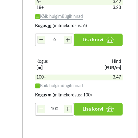
6+
3.42
18+
3.23
Kõik hulgimüügihinnad
Kogus
m
(mitmekordsus: 6)
Lisa korvi
Kogus
Hind
[m]
[EUR/m]
100+
3.47
Kõik hulgimüügihinnad
Kogus
m
(mitmekordsus: 100)
Lisa korvi