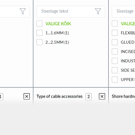
VALIGE KÕIK
VALIGE
1...1.6MM (1)
FLEXIBL
2...2.5MM (1)
GLUED 
INCISED
INDUST
SIDE SE
UPPER 
Type of cable accessories
Shore hardn
1
2
VALIGE KÕIK
VALIGE
GROMMET (2)
70±5 (6