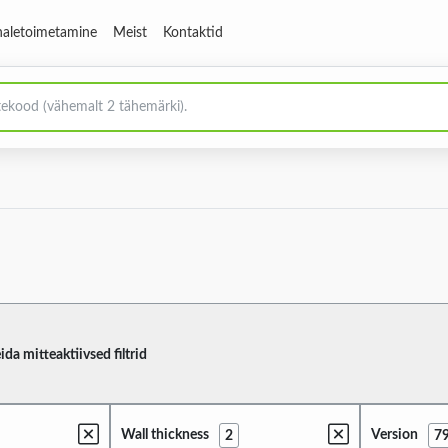
aletoimetamine
Meist
Kontaktid
ida mitteaktiivsed filtrid
Wall thickness
Version
2
7