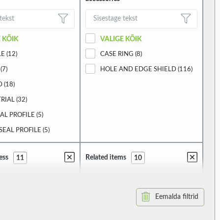
 KÕIK
VALIGE KÕIK
E (12)
CASE RING (8)
(7)
HOLE AND EDGE SHIELD (116)
 (18)
RIAL (32)
AL PROFILE (5)
SEAL PROFILE (5)
ess
Related items
11
10
Eemalda filtrid
 KÕIK
VALIGE KÕIK
)
TKC-LC115 (5)