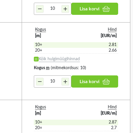
7.11MM (1)
GREY (13)
Lisa korvi
7.6MM (1)
)
LIGHT GREY (1)
8.8MM (1)
)
NATURAL (30)
8MM (5)
Kogus
Hind
IDE (6)
WHITE (2)
[m]
[EUR/m]
9.5MM (8)
DE 6.6 (1)
10+
2.81
9MM (7)
20+
2.66
YLENE (33)
Kõik hulgimüügihinnad
EFINE (2)
Kogus
m
(mitmekordsus: 10)
Lisa korvi
Kogus
Hind
[m]
[EUR/m]
10+
2.87
20+
2.7