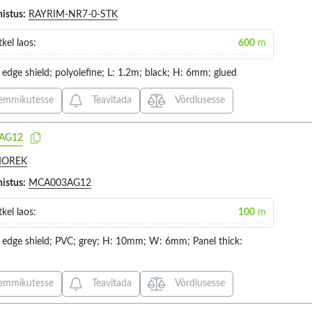
histus:
RAYRIM-NR7-0-STK
kel laos:
600
m
edge shield; polyolefine; L: 1.2m; black; H: 6mm; glued
emmikutesse
Teavitada
Võrdlusesse
AG12
OREK
histus:
MCA003AG12
kel laos:
100
m
 edge shield; PVC; grey; H: 10mm; W: 6mm; Panel thick:
emmikutesse
Teavitada
Võrdlusesse