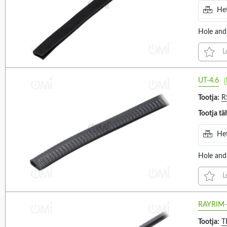
Het
3.2MM (1)
1.5MM (1)
Hole and
L
UT-4.6
Tootja:
R
Tootja tä
Het
Hole and
L
RAYRIM-
Tootja:
T