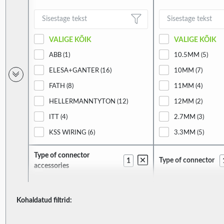
VALIGE KÕIK
VALIGE KÕIK
ABB (1)
10.5MM (5)
ELESA+GANTER (16)
10MM (7)
FATH (8)
11MM (4)
HELLERMANNTYTON (12)
12MM (2)
ITT (4)
2.7MM (3)
KSS WIRING (6)
3.3MM (5)
KURANT (21)
3.4MM (1)
Type of connector
Type of connector
1
MOREK (1)
4.3MM (7)
accessories
PANDUIT (24)
4.5MM (5)
RST ROZTOCZE (24)
4.6MM (1)
Kohaldatud filtrid:
VALIGE KÕIK
VALIGE KÕIK
TAKACHI (8)
4MM (4)
GASKET (1)
PLUG-IN (1)