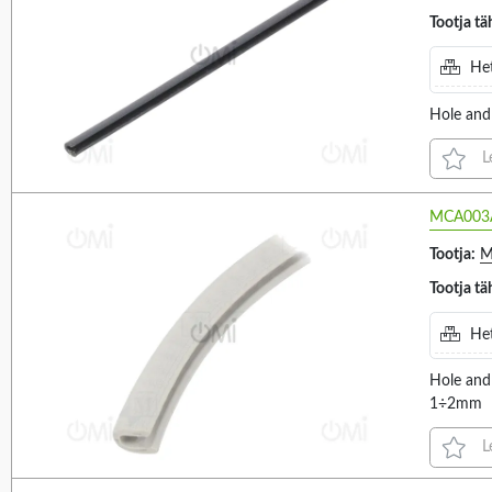
Tootja tä
Het
Hole and 
L
MCA003
Tootja:
M
Tootja tä
Het
Hole and
1÷2mm
L