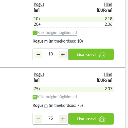
Kogus
Hind
[m]
[EUR/m]
10+
2.18
20+
2.06
ial
Height
16
97
Kõik hulgimüügihinnad
Kogus
m
(mitmekordsus: 10)
 KÕIK
VALIGE KÕIK
Lisa korvi
16)
10MM (7)
11.4MM (2)
Kogus
Hind
11.5MM (5)
[m]
[EUR/m]
12MM (2)
75+
2.37
Kõik hulgimüügihinnad
13MM (5)
Kogus
m
(mitmekordsus: 75)
14.5MM (6)
14MM (5)
Lisa korvi
th
External height
12
12
15.1MM (1)