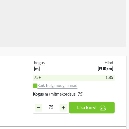
TKC-LC135 (1)
TKC-LC135H (1)
TKC-LC165H (1)
TKC-LCE135 (1)
TKC-LCE165H (1)
Manufacturer series
2
Kogus
Hind
[m]
[EUR/m]
75+
1.85
Kõik hulgimüügihinnad
 KÕIK
VALIGE KÕIK
Kogus
m
(mitmekordsus: 75)
E (8)
RAYRIM (2)
Lisa korvi