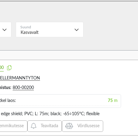
78 (5)
Suund
Kasvavalt
Operating temperature
Material
1
74
8
00
ELLERMANNTYTON
histus:
800-00200
VALIGE KÕIK
VALIGE
kel laos:
75
m
-20...75°C (5)
SILICON
-30...100°C (1)
edge shield; PVC; L: 75m; black; -65÷105°C; flexible
-30...70°C (21)
emmikutesse
Teavitada
Võrdlusesse
-30...80°C (5)