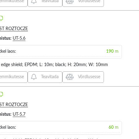
emmikutesse
Teavitada
Võrdlusesse
VALIGE KÕIK
VALIGE
ST ROZTOCZE
UL94HB (28)
1.2MM (
histus:
UT-5.6
UL94V-0 (6)
11.4MM
UL94V-2 (3)
13.2MM
kel laos:
190
m
2.3MM (
 edge shield; EPDM; L: 10m; black; H: 20mm; W: 10mm
3.9MM (
emmikutesse
Teavitada
Võrdlusesse
4.6MM (
5.7MM (
m
C dimension
Body materi
2
8
5MM (1
ST ROZTOCZE
9.9MM (
histus:
UT-5.7
VALIGE KÕIK
VALIGE
kel laos:
60
m
3.4MM (1)
EPDM (