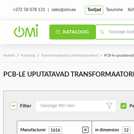
sales@omi.ee
Tootjad
Tasumine
Koh
+372 58 078 131
KATALOOG
Pealeht
Kataloog
Transformaatorid ja ferriitsüdamikud
PCB-le uputatavad
PCB-LE UPUTATAVAD TRANSFORMAATOR
Filter
Pe
Manufacturer
m dimension
1616
12