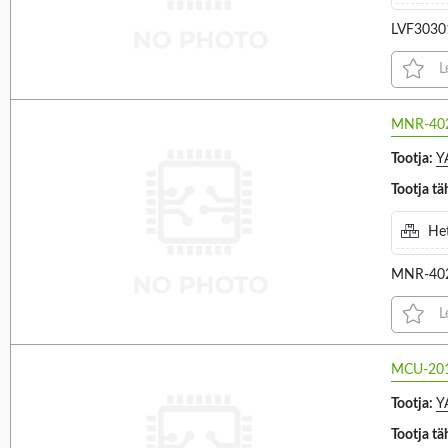
1.33A (1)
1-4 (34)
3.3V (3)
LVF3030
1.45A (1)
1-4, 6-9 (18)
3V (1)
1.5A (5)
L
1-4, 9-12 (5)
5.5V (1)
1.667A (4)
1-5 (342)
5V (7)
MNR-40
1.66A (2)
1-6 (59)
6V (60)
1.67A (1)
Tootja:
Y
1-7 (100)
7.5V (21)
1.6A (1)
Tootja tä
Power
P dimension
990
145
1-8 (7)
8...16.5V (1)
1.87A (1)
Het
2-12 (4)
8.1V (1)
104.1MA (2)
2-4 (7)
MNR-40
8.5...17V (1)
1041.6MA (1)
VALIGE KÕIK
VALIGE KÕIK
3-1 (1)
9...15V (2)
104MA (1)
L
0.35VA (16)
5.05MM (42)
3-4 (1)
9V (83)
105MA (1)
0.5VA (38)
5MM (103)
4-1 (1)
MCU-20
1066.6MA (1)
0.6VA (23)
5-8 (2)
Tootja:
Y
1067MA (1)
0.7VA (6)
7-8 (1)
Tootja tä
107MA (2)
1.2VA (4)