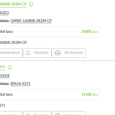
60808-2R2M-CP
AGEO
histus:
GMWI-160808-2R2M-CP
Secondary winding
Secondary v
405
961
current 1
kel laos:
24000
pcs
60808-2R2M-CP
VALIGE KÕIK
VALIGE
emmikutesse
Teavitada
Võrdlusesse
0.12A (7)
30V (1)
0.13A (2)
371
0.153A (6)
OLEX
0.15A (10)
histus:
89618-4371
0.175A (2)
kel laos:
15500
pcs
0.18A (3)
0.19A (1)
371
Secondary voltage 1
Resistance
440
1005
0.1A (20)