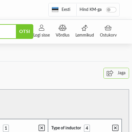
Eesti
Hind KM-ga
OTSI
Logi sisse
Võrdlus
Lemmikud
Ostukorv
Jaga
y
Type of inductor
1
4