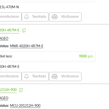
0.46A (2)
2.1Ω (1)
115V AC
21V (7)
15L-470M-N
0.4A (11)
2.8Ω (1)
115V AC
22V (1)
0.55A (2)
emmikutesse
Teavitada
Võrdlusesse
2Ω (1)
117V AC
24V (113)
0.58A (2)
3.1Ω (1)
12V AC 
3...7.5V (1)
20H-4R7M-E
0.5A (26)
3.2Ω (1)
185V AC
3.3...6.5V (1)
0.625A (3)
AGEO
330MΩ (1)
220V AC
3.3...7V (1)
0.667A (14)
histus:
MNR-4020H-4R7M-E
Operating voltage
Operating t
12
4.6Ω (3)
230V A
3.3V (1)
0.66A (3)
kel laos:
9000
pcs
550MΩ (1)
240V AC
3V (1)
0.67A (1)
620MΩ (1)
24V AC 
20H-4R7M-E
5.5V (1)
0.6A (6)
VALIGE KÕIK
VALIGE
750MΩ (1)
265V AC
5V (4)
0.72A (1)
emmikutesse
Teavitada
Võrdlusesse
380V (1)
-20...12
800MΩ (2)
380V AC
6.3V (1)
0.73A (1)
500V (6)
-40...12
400V AC
6V (119)
1212H-900
0.75A (6)
750V (5)
-40...85
440V AC
7.5V (48)
AGEO
0.833A (8)
500V AC
8.1V (1)
histus:
MCU-201212H-900
0.83A (2)