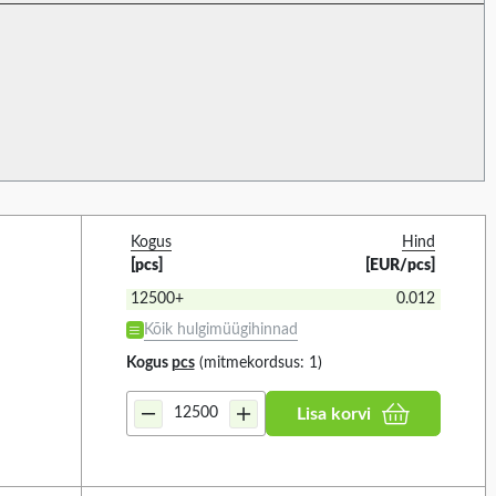
87)
180ΜM (1)
125)
70ΜM (1)
(12)
(17)
(60)
261)
inding current
Secondary winding current
1
3
119)
4
Kogus
Hind
[pcs]
[EUR/pcs]
B (301)
12500+
0.012
Kõik hulgimüügihinnad
 KÕIK
VALIGE KÕIK
Kogus
pcs
(mitmekordsus: 1)
(1)
2.5A (1)
2A (1)
Lisa korvi
3A (1)