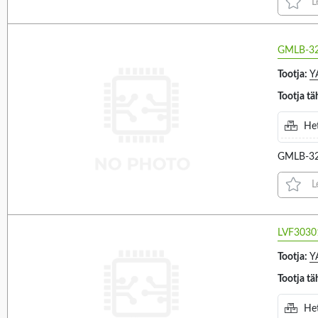
L
0.42A (1)
8-5 (4)
0.4A (6)
8-6 (1)
GMLB-32
VALIGE KÕIK
VALIGE KÕIK
0.55A (2)
8-7, 5-6 (1)
12V (1)
10.5V (9)
Tootja:
Y
0.58A (1)
8-7, 6-5 (4)
3.3...6.5V (1)
10V (1)
Tootja tä
0.5A (12)
8-9, 13-14 (47)
3.3...7V (1)
11.5V (1)
0.625A (2)
Het
9-10, 15-16 (3)
12V (95)
0.6A (2)
9-13 (52)
GMLB-32
15V (60)
0.72A (1)
9-7 (3)
18V (56)
L
0.833A (4)
20V (1)
0.83A (2)
Primary winding wire
Primary winding
3
21V (4)
diameter
terminals
1.05A (1)
LVF3030
22V (1)
1.11A (1)
Tootja:
Y
230V (1)
1.1A (1)
Tootja tä
VALIGE KÕIK
VALIGE KÕIK
24V (29)
1.25A (9)
Het
180ΜM (3)
1-3, 5-7 (15)
3...7.5V (1)