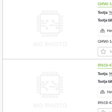
10-6 (1)
180Ω (1)
GMWI-1
10-9, 7-6 (3)
30Ω (1)
Tootja:
Y
12-14, 17-19 (18)
4.6Ω (1)
Tootja tä
Secondary winding current
Secondary winding
3
14-17, 20-23 (5)
400MΩ (1)
3
current 2
Het
5-6, 7-8 (6)
550MΩ (1)
5-7 (4)
750MΩ (2)
GMWI-1
VALIGE KÕIK
VALIGE KÕIK
5-8 (4)
800MΩ (3)
L
2A (1)
0.12A (4)
6-10 (1)
900MΩ (1)
4A (1)
0.15A (4)
6-7 (15)
89618-4
5A (1)
0.18A (1)
6-7, 9-10 (116)
Tootja:
M
0.1A (6)
7-10 (1)
Tootja tä
0.2A (6)
7-8, 11-12 (27)
Het
0.3A (2)
7-8, 5-6 (2)
0.417A (7)
7-9 (223)
89618-4
Secondary voltage 3
Secondary voltage 2
3
0.41A (1)
8-11 (32)