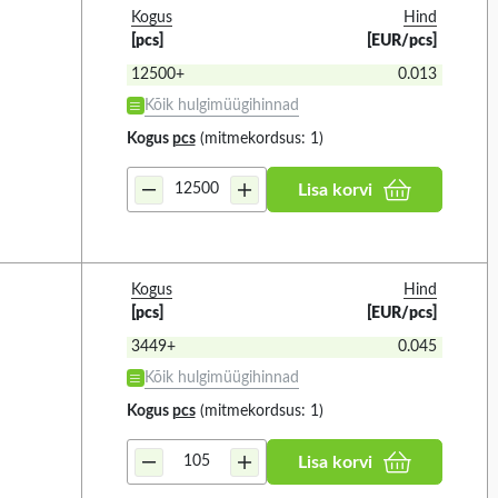
Kogus
Hind
[pcs]
[EUR/pcs]
12500+
0.013
oltage 5
Secondary voltage 4
1
3
Kõik hulgimüügihinnad
Kogus
pcs
(mitmekordsus: 1)
Lisa korvi
 KÕIK
VALIGE KÕIK
18V (1)
8...16.5V (1)
Kogus
Hind
8.5...17V (1)
[pcs]
[EUR/pcs]
3449+
0.045
Kõik hulgimüügihinnad
Kogus
pcs
(mitmekordsus: 1)
Lisa korvi
Related items
4
25