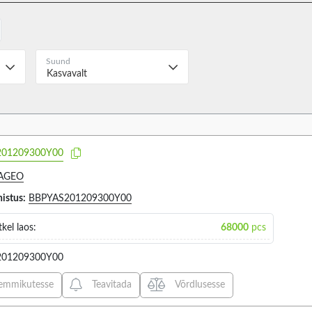
±30% (1)
T 50B (
T 70B (
Suund
TA 70B 
Kasvavalt
TA130B 
TA40/F 
TA40B (
Secondary winding
Secondary w
15
3
TA60B (
impedance
5
201209300Y00
TA70C/
AGEO
histus:
BBPYAS201209300Y00
VALIGE KÕIK
VALIGE
kel laos:
68000
pcs
2.5KΩ (1)
500MA 
280Ω (2)
201209300Y00
emmikutesse
Teavitada
Võrdlusesse