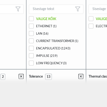
VALIGE KÕIK
VALIGE
ETHERNET (1)
ELECTR
LAN (16)
CURRENT TRANSFORMER (1)
ENCAPSULATED (1243)
IMPULSE (219)
LOW FREQUENCY (3)
MAINS (47)
Tolerance
Thermal clas
2
13
MEASURING (2)
SPEAKER (2)
VALIGE KÕIK
VALIGE
±20% (12)
T 40B (2