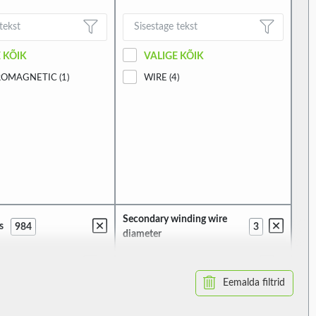
 KÕIK
VALIGE KÕIK
OMAGNETIC (1)
WIRE (4)
Secondary winding wire
s
984
3
diameter
Eemalda filtrid
 KÕIK
VALIGE KÕIK
)
100ΜM (1)