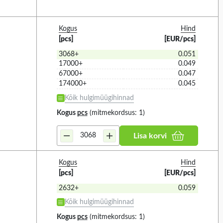
Kogus
Hind
 KÕIK
VALIGE KÕIK
[pcs]
[EUR/pcs]
)
IR2153 (1)
3068+
0.051
17000+
0.049
)
LNK616PG (1)
67000+
0.047
PKS606Y (1)
174000+
0.045
PKS607YN (1)
Kõik hulgimüügihinnad
Kogus
pcs
(mitmekordsus: 1)
TNY264 (1)
TNY266 (2)
Lisa korvi
TNY267 (3)
tage
Power
1052
27
TNY274GN (1)
Kogus
Hind
[pcs]
[EUR/pcs]
TNY276 (2)
2632+
0.059
TNY278 (1)
 KÕIK
VALIGE KÕIK
Kõik hulgimüügihinnad
TNY278P (1)
Kogus
pcs
(mitmekordsus: 1)
 (6)
12.5W (1)
TNY278PN (1)