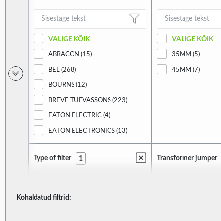
VALIGE KÕIK
VALIGE KÕIK
ABRACON (15)
35MM (5)
BEL (268)
45MM (7)
BOURNS (12)
BREVE TUFVASSONS (223)
EATON ELECTRIC (4)
EATON ELECTRONICS (13)
EPCOS (2)
Type of filter
Transformer jumper
1
FERYSTER (19)
HAHN (372)
INDEL (176)
Kohaldatud filtrid:
VALIGE KÕIK
VALIGE KÕIK
MOLEX (2)
ANTI-INTERFERENCE (1)
2-3 (1)