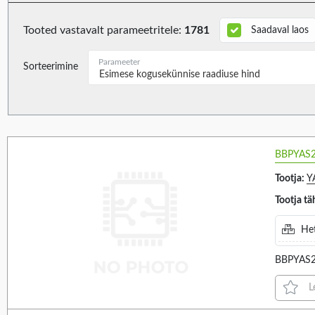
MURATA (6)
3-2 (1)
MYRRA (181)
Tooted vastavalt parameetritele:
1781
Saadaval laos
MURATA POWER SOLUTIONS (3)
Parameeter
Sorteerimine
SCHAFFNER (12)
Esimese kogusekünnise raadiuse hind
TAOGLAS (10)
TDK (1)
TE CONNECTIVITY (47)
Secondary winding
Secondary winding
595
terminals
resistance
BBPYAS
WEIDMÜLLER (1)
WÜRTH ELEKTRONIK (1)
Tootja:
Y
YAGEO (197)
Tootja tä
VALIGE KÕIK
VALIGE KÕIK
ZETTLER (51)
Het
1-3, 3-4 (1)
1.1Ω (1)
1-4 (2)
1.48Ω (1)
BBPYAS
10-12, 14-16 (15)
1.5Ω (1)
L
10-15 (4)
1.6Ω (1)