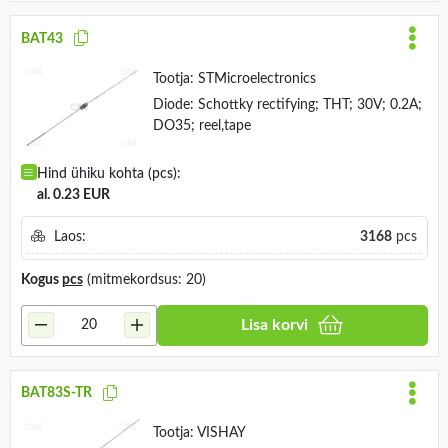
BAT43
Tootja:
STMicroelectronics
Diode: Schottky rectifying; THT; 30V; 0.2A;
DO35; reel,tape
Hind ühiku kohta (pcs):
al. 0.23 EUR
Laos:
3168
pcs
Kogus
pcs
(mitmekordsus: 20)
Lisa korvi
BAT83S-TR
Tootja:
VISHAY