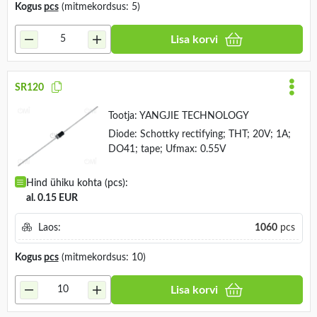
Kogus
pcs
(mitmekordsus: 5)
Lisa korvi
SR120
Tootja:
YANGJIE TECHNOLOGY
Diode: Schottky rectifying; THT; 20V; 1A;
DO41; tape; Ufmax: 0.55V
Hind ühiku kohta (pcs):
al. 0.15 EUR
Laos:
1060
pcs
Kogus
pcs
(mitmekordsus: 10)
Lisa korvi