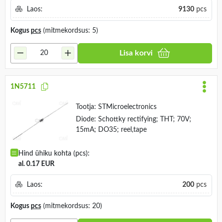
Laos:
9130
pcs
Kogus
pcs
(mitmekordsus: 5)
Lisa korvi
1N5711
Tootja:
STMicroelectronics
Diode: Schottky rectifying; THT; 70V;
15mA; DO35; reel,tape
Hind ühiku kohta (pcs):
al. 0.17 EUR
Laos:
200
pcs
Kogus
pcs
(mitmekordsus: 20)