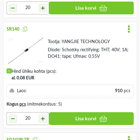
Lisa korvi
SR140
Tootja:
YANGJIE TECHNOLOGY
Diode: Schottky rectifying; THT; 40V; 1A;
DO41; tape; Ufmax: 0.55V
Hind ühiku kohta (pcs):
al. 0.08 EUR
Laos:
910
pcs
Kogus
pcs
(mitmekordsus: 5)
Lisa korvi
SD103B-TR