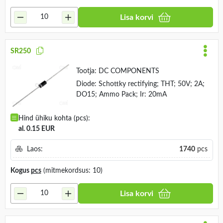
Lisa korvi
SR250
Tootja:
DC COMPONENTS
Diode: Schottky rectifying; THT; 50V; 2A;
DO15; Ammo Pack; Ir: 20mA
Hind ühiku kohta (pcs):
al. 0.15 EUR
Laos:
1740
pcs
Kogus
pcs
(mitmekordsus: 10)
Lisa korvi