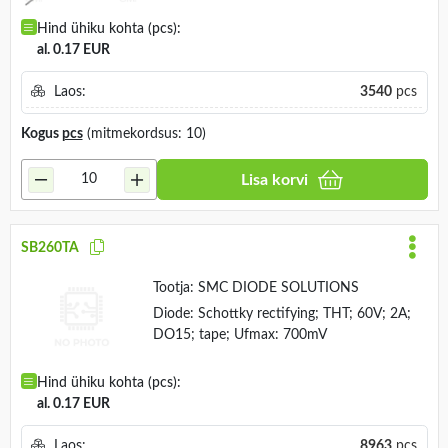
Hind ühiku kohta (pcs):
al. 0.17 EUR
Laos:
3540
pcs
Kogus
pcs
(mitmekordsus: 10)
Lisa korvi
SB260TA
Tootja:
SMC DIODE SOLUTIONS
Diode: Schottky rectifying; THT; 60V; 2A;
DO15; tape; Ufmax: 700mV
Hind ühiku kohta (pcs):
al. 0.17 EUR
Laos:
8963
pcs