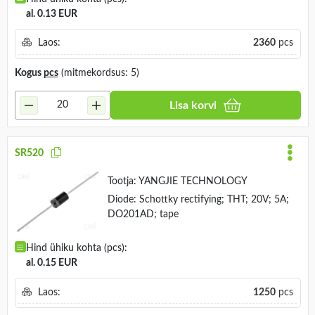
al. 0.13 EUR
Laos:
2360
pcs
Kogus
pcs
(mitmekordsus: 5)
Lisa korvi
SR520
Tootja:
YANGJIE TECHNOLOGY
Diode: Schottky rectifying; THT; 20V; 5A;
DO201AD; tape
Hind ühiku kohta (pcs):
al. 0.15 EUR
Laos:
1250
pcs