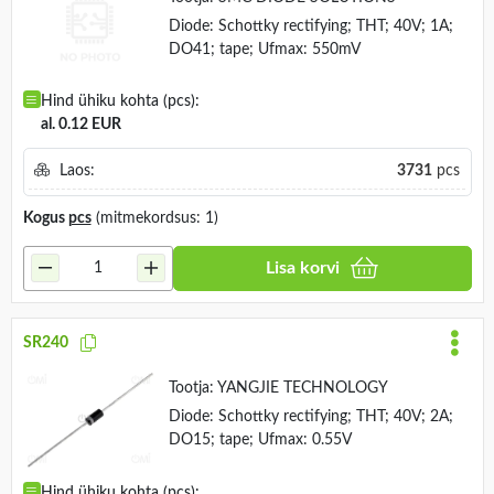
Diode: Schottky rectifying; THT; 40V; 1A;
DO41; tape; Ufmax: 550mV
Hind ühiku kohta (pcs):
al. 0.12 EUR
Laos:
3731
pcs
Kogus
pcs
(mitmekordsus: 1)
Lisa korvi
SR240
Tootja:
YANGJIE TECHNOLOGY
Diode: Schottky rectifying; THT; 40V; 2A;
DO15; tape; Ufmax: 0.55V
Hind ühiku kohta (pcs):