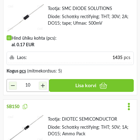
Tootja:
SMC DIODE SOLUTIONS
Diode: Schottky rectifying; THT; 30V; 2A;
DO15; tape; Ufmax: 500mV
Hind ühiku kohta (pcs):
al. 0.17 EUR
Laos:
1435
pcs
Kogus
pcs
(mitmekordsus: 5)
Lisa korvi
SB150
Tootja:
DIOTEC SEMICONDUCTOR
Diode: Schottky rectifying; THT; 50V; 1A;
DO15; Ammo Pack