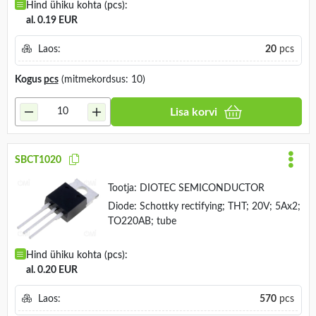
Hind ühiku kohta (pcs):
al. 0.19 EUR
Laos:
20
pcs
Kogus
pcs
(mitmekordsus: 10)
Lisa korvi
SBCT1020
Tootja:
DIOTEC SEMICONDUCTOR
Diode: Schottky rectifying; THT; 20V; 5Ax2;
TO220AB; tube
Hind ühiku kohta (pcs):
al. 0.20 EUR
Laos:
570
pcs