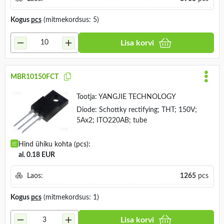
Kogus
pcs
(mitmekordsus: 5)
Lisa korvi
MBR10150FCT
Tootja:
YANGJIE TECHNOLOGY
Diode: Schottky rectifying; THT; 150V;
5Ax2; ITO220AB; tube
Hind ühiku kohta (pcs):
al. 0.18 EUR
Laos:
1265
pcs
Kogus
pcs
(mitmekordsus: 1)
Lisa korvi