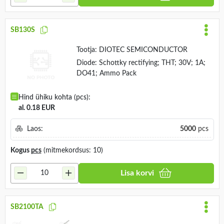
SB130S
Tootja:
DIOTEC SEMICONDUCTOR
Diode: Schottky rectifying; THT; 30V; 1A;
DO41; Ammo Pack
Hind ühiku kohta (pcs):
al. 0.18 EUR
Laos:
5000
pcs
Kogus
pcs
(mitmekordsus: 10)
Lisa korvi
SB2100TA