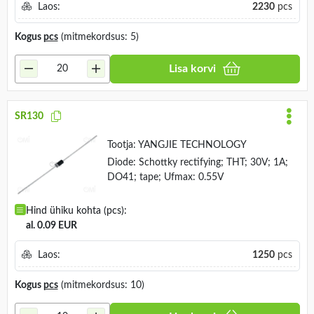
Laos:
2230
pcs
Kogus
pcs
(mitmekordsus: 5)
Lisa korvi
SR130
Tootja:
YANGJIE TECHNOLOGY
Diode: Schottky rectifying; THT; 30V; 1A;
DO41; tape; Ufmax: 0.55V
Hind ühiku kohta (pcs):
al. 0.09 EUR
Laos:
1250
pcs
Kogus
pcs
(mitmekordsus: 10)