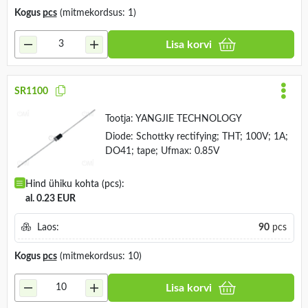
Kogus
pcs
(mitmekordsus: 1)
Lisa korvi
SR1100
Tootja:
YANGJIE TECHNOLOGY
Diode: Schottky rectifying; THT; 100V; 1A;
DO41; tape; Ufmax: 0.85V
Hind ühiku kohta (pcs):
al. 0.23 EUR
Laos:
90
pcs
Kogus
pcs
(mitmekordsus: 10)
Lisa korvi