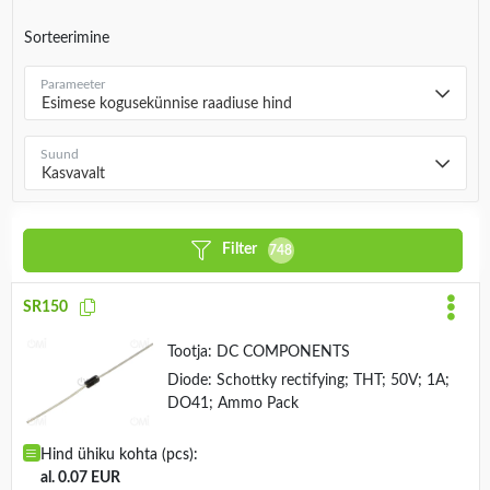
Sorteerimine
Parameeter
Esimese kogusekünnise raadiuse hind
Suund
Kasvavalt
Filter
748
SR150
Tootja:
DC COMPONENTS
Diode: Schottky rectifying; THT; 50V; 1A;
DO41; Ammo Pack
Hind ühiku kohta (pcs):
al. 0.07 EUR