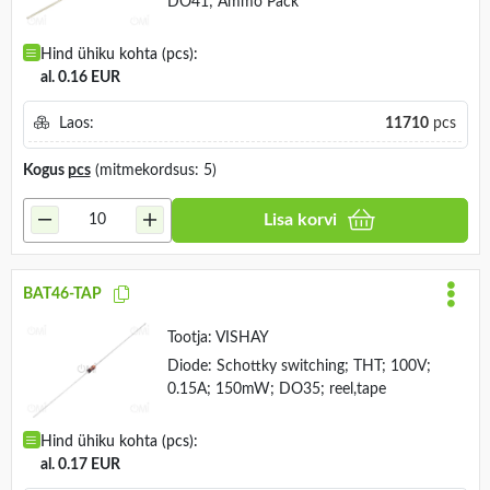
DO41; Ammo Pack
Hind ühiku kohta (pcs):
al. 0.16 EUR
Laos:
11710
pcs
Kogus
pcs
(mitmekordsus: 5)
Lisa korvi
BAT46-TAP
Tootja:
VISHAY
Diode: Schottky switching; THT; 100V;
0.15A; 150mW; DO35; reel,tape
Hind ühiku kohta (pcs):
al. 0.17 EUR