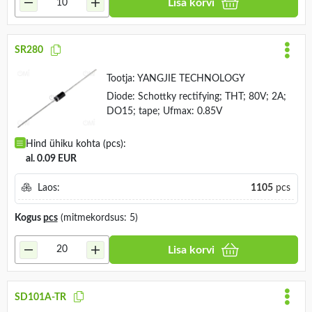
Lisa korvi
SR280
Tootja:
YANGJIE TECHNOLOGY
Diode: Schottky rectifying; THT; 80V; 2A;
DO15; tape; Ufmax: 0.85V
Hind ühiku kohta (pcs):
al. 0.09 EUR
Laos:
1105
pcs
Kogus
pcs
(mitmekordsus: 5)
Lisa korvi
SD101A-TR