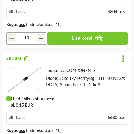
Laos:
4804
pcs
Kogus
pcs
(mitmekordsus: 10)
Lisa korvi
SR2100
Tootja:
DC COMPONENTS
Diode: Schottky rectifying; THT; 100V; 2A;
DO15; Ammo Pack; Ir: 20mA
Hind ühiku kohta (pcs):
al. 0.15 EUR
Laos:
5680
pcs
Kogus
pcs
(mitmekordsus: 10)