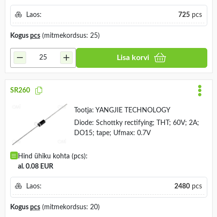
Laos:
725
pcs
Kogus
pcs
(mitmekordsus: 25)
Lisa korvi
SR260
Tootja:
YANGJIE TECHNOLOGY
Diode: Schottky rectifying; THT; 60V; 2A;
DO15; tape; Ufmax: 0.7V
Hind ühiku kohta (pcs):
al. 0.08 EUR
Laos:
2480
pcs
Kogus
pcs
(mitmekordsus: 20)