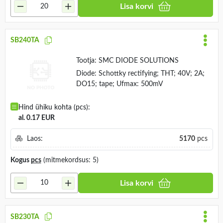
Lisa korvi
SB240TA
Tootja:
SMC DIODE SOLUTIONS
Diode: Schottky rectifying; THT; 40V; 2A;
DO15; tape; Ufmax: 500mV
Hind ühiku kohta (pcs):
al. 0.17 EUR
Laos:
5170
pcs
Kogus
pcs
(mitmekordsus: 5)
Lisa korvi
SB230TA