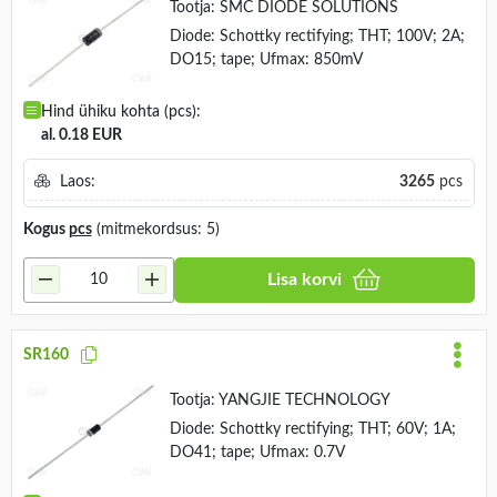
Tootja:
SMC DIODE SOLUTIONS
Diode: Schottky rectifying; THT; 100V; 2A;
DO15; tape; Ufmax: 850mV
Hind ühiku kohta (pcs):
al. 0.18 EUR
Laos:
3265
pcs
Kogus
pcs
(mitmekordsus: 5)
Lisa korvi
SR160
Tootja:
YANGJIE TECHNOLOGY
Diode: Schottky rectifying; THT; 60V; 1A;
DO41; tape; Ufmax: 0.7V