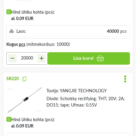
Hind ühiku kohta (pcs):
al. 0.09 EUR
Laos:
40000
pcs
Kogus
pcs
(mitmekordsus: 10000)
Lisa korvi
SR220
Tootja:
YANGJIE TECHNOLOGY
Diode: Schottky rectifying; THT; 20V; 2A;
DO15; tape; Ufmax: 0.55V
Hind ühiku kohta (pcs):
al. 0.09 EUR