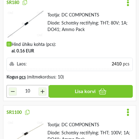
SR180
Tootja:
DC COMPONENTS
Diode: Schottky rectifying; THT; 80V; 1A;
DO41; Ammo Pack
Hind ühiku kohta (pcs):
al. 0.16 EUR
Laos:
2410
pcs
Kogus
pcs
(mitmekordsus: 10)
Lisa korvi
SR1100
Tootja:
DC COMPONENTS
Diode: Schottky rectifying; THT; 100V; 1A;