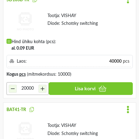
Tootja:
VISHAY
Diode: Schottky switching
Hind ühiku kohta (pcs):
al. 0.09 EUR
Laos:
40000
pcs
Kogus
pcs
(mitmekordsus: 10000)
Lisa korvi
BAT41-TR
Tootja:
VISHAY
Diode: Schottky switching