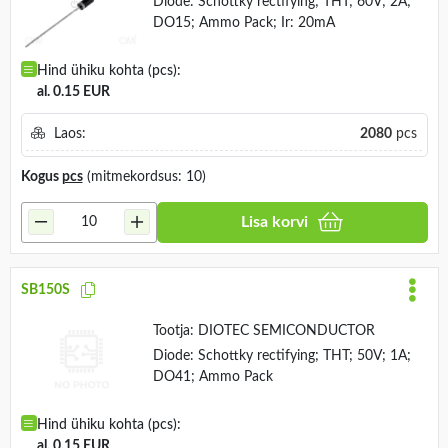
Diode: Schottky rectifying; THT; 60V; 2A;
DO15; Ammo Pack; Ir: 20mA
Hind ühiku kohta (pcs):
al. 0.15 EUR
Laos:
2080
pcs
Kogus
pcs
(mitmekordsus: 10)
Lisa korvi
SB150S
Tootja:
DIOTEC SEMICONDUCTOR
Diode: Schottky rectifying; THT; 50V; 1A;
DO41; Ammo Pack
Hind ühiku kohta (pcs):
al. 0.15 EUR