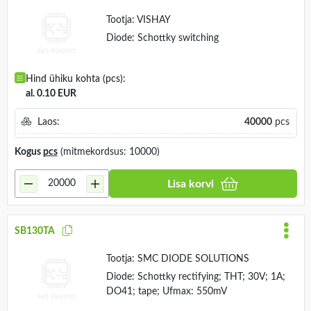
Tootja:
VISHAY
Diode: Schottky switching
Hind ühiku kohta (pcs):
al. 0.10 EUR
Laos:
40000
pcs
Kogus
pcs
(mitmekordsus: 10000)
Lisa korvi
SB130TA
Tootja:
SMC DIODE SOLUTIONS
Diode: Schottky rectifying; THT; 30V; 1A;
DO41; tape; Ufmax: 550mV