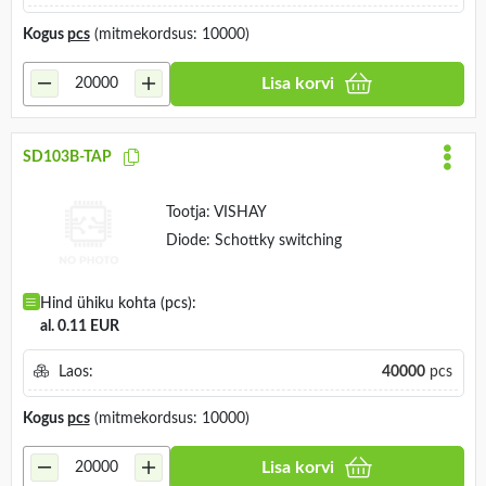
Kogus
pcs
(mitmekordsus: 10000)
Lisa korvi
SD103B-TAP
Tootja:
VISHAY
Diode: Schottky switching
Hind ühiku kohta (pcs):
al. 0.11 EUR
Laos:
40000
pcs
Kogus
pcs
(mitmekordsus: 10000)
Lisa korvi