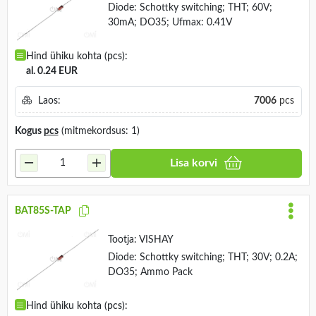
Diode: Schottky switching; THT; 60V;
30mA; DO35; Ufmax: 0.41V
Hind ühiku kohta (pcs):
al. 0.24 EUR
Laos:
7006
pcs
Kogus
pcs
(mitmekordsus: 1)
Lisa korvi
BAT85S-TAP
Tootja:
VISHAY
Diode: Schottky switching; THT; 30V; 0.2A;
DO35; Ammo Pack
Hind ühiku kohta (pcs):