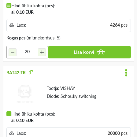
Hind ühiku kohta (pcs):
al. 0.10 EUR
Laos:
4264
pcs
Kogus
pcs
(mitmekordsus: 5)
Lisa korvi
BAT42-TR
Tootja:
VISHAY
Diode: Schottky switching
Hind ühiku kohta (pcs):
al. 0.10 EUR
Laos:
20000
pcs