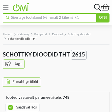
OTSI
Pealeht
Kataloog
Pooljuhid
Dioodid
Schottky dioodid
Schottky dioodid THT
SCHOTTKY DIOODID THT
2615
Jaga
Eemaldage filtrid
Tooted vastavalt parameetritele:
748
Saadaval laos