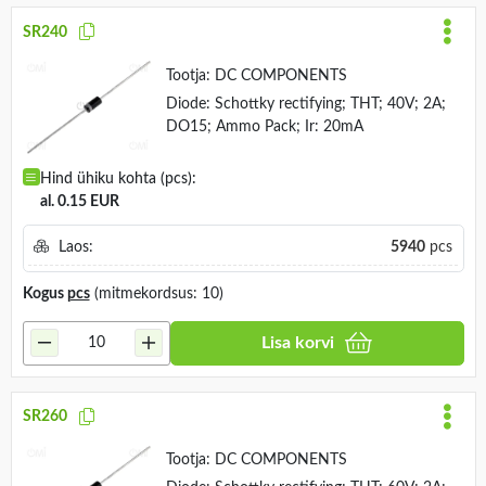
SR240
Tootja:
DC COMPONENTS
Diode: Schottky rectifying; THT; 40V; 2A;
DO15; Ammo Pack; Ir: 20mA
Hind ühiku kohta (pcs):
al. 0.15 EUR
Laos:
5940
pcs
Kogus
pcs
(mitmekordsus: 10)
Lisa korvi
SR260
Tootja:
DC COMPONENTS