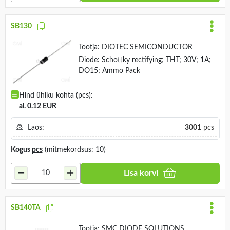
SB130
Tootja:
DIOTEC SEMICONDUCTOR
Diode: Schottky rectifying; THT; 30V; 1A;
DO15; Ammo Pack
Hind ühiku kohta (pcs):
al. 0.12 EUR
Laos:
3001
pcs
Kogus
pcs
(mitmekordsus: 10)
Lisa korvi
SB140TA
Tootja:
SMC DIODE SOLUTIONS