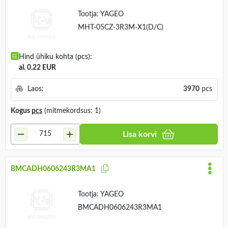
Tootja:
YAGEO
MHT-05CZ-3R3M-X1(D/C)
Hind ühiku kohta (pcs):
al. 0.22 EUR
Laos:
3970
pcs
Kogus
pcs
(mitmekordsus: 1)
Lisa korvi
BMCADH0606243R3MA1
Tootja:
YAGEO
BMCADH0606243R3MA1