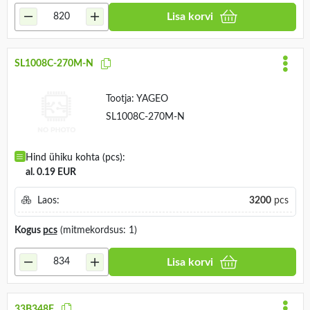
Lisa korvi
SL1008C-270M-N
Tootja:
YAGEO
SL1008C-270M-N
Hind ühiku kohta (pcs):
al. 0.19 EUR
Laos:
3200
pcs
Kogus
pcs
(mitmekordsus: 1)
Lisa korvi
33B348F