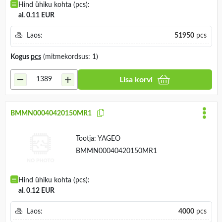
Hind ühiku kohta (pcs):
al. 0.11 EUR
Laos:
51950
pcs
Kogus
pcs
(mitmekordsus: 1)
Lisa korvi
BMMN00040420150MR1
Tootja:
YAGEO
BMMN00040420150MR1
Hind ühiku kohta (pcs):
al. 0.12 EUR
Laos:
4000
pcs