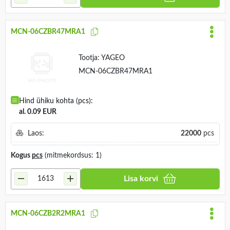
MCN-06CZBR47MRA1
Tootja:
YAGEO
MCN-06CZBR47MRA1
Hind ühiku kohta (pcs):
al. 0.09 EUR
Laos:
22000
pcs
Kogus
pcs
(mitmekordsus: 1)
Lisa korvi
MCN-06CZB2R2MRA1