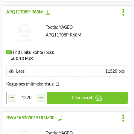
APQ11T08P-R68M
Tootja:
YAGEO
APQ11T08P-R68M
Hind ühiku kohta (pcs):
al. 0.13 EUR
Laos:
11520
pcs
Kogus
pcs
(mitmekordsus: 1)
Lisa korvi
BWVFAS3030151R5M00
Tootja:
YAGEO